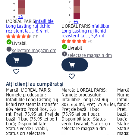
+4
L'ORÉAL PARiS
Infaillible
+4
Long Lasting ruj lichid
L'ORÉAL PARiS
Infaillible
rezistent la..., 6,4 ml
Long Lasting ruj lichid
rezistent la..., 5,6 ml
(19)
(4)
Livrabil
Livrabil
selectare magazin dm
selectare magazin dm
Alți clienți au cumpărat și
Marcă: L'ORÉAL PARiS;
Marcă: L'ORÉAL PARiS;
Marcă: L
Numele produsului:
Numele produsului:
Numele p
Infaillible Long Lasting ruj
Infaillible Long Last Ruj
Infailli
lichid rezistent la transfer
803, 6,4 ml; Preț: 75,95 lei;
fond de 
804 Metro Proof Ros, 5,6
Preț de bază: 1 buc
Preț: 79,
ml; Preț: 75,95 lei; Preț de
(75,95 lei pe 1 buc);
bază: 1 b
bază: 1 buc (75,95 lei pe 1
Disponibilitate: Status
buc); Dis
buc); Disponibilitate:
verde Livrabil, Status gri
Status ve
Status verde Livrabil,
selectare magazin dm
Status gr
Status gri selectare
magazin