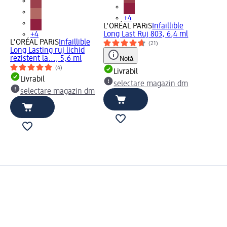
+4
L'ORÉAL PARiS
Infaillible
+4
Long Last Ruj 803, 6,4 ml
L'ORÉAL PARiS
Infaillible
(21)
Long Lasting ruj lichid
rezistent la..., 5,6 ml
Notă
(4)
Livrabil
Livrabil
selectare magazin dm
selectare magazin dm