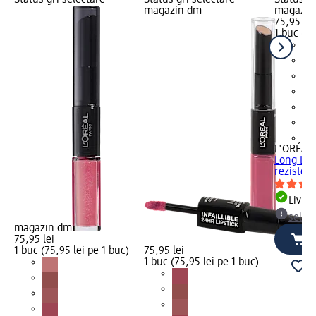
magazin dm
magazin
75,95 lei
1 buc (75
+4
L'ORÉAL 
Long Last
rezistent
Livrab
selec
magazin dm
75,95 lei
1 buc (75,95 lei pe 1 buc)
75,95 lei
1 buc (75,95 lei pe 1 buc)