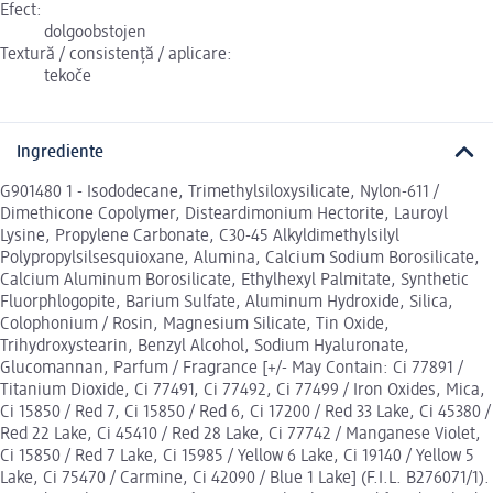
Efect:
dolgoobstojen
Textură / consistență / aplicare:
tekoče
Ingrediente
G901480 1 - Isododecane, Trimethylsiloxysilicate, Nylon-611 /
Dimethicone Copolymer, Disteardimonium Hectorite, Lauroyl
Lysine, Propylene Carbonate, C30-45 Alkyldimethylsilyl
Polypropylsilsesquioxane, Alumina, Calcium Sodium Borosilicate,
Calcium Aluminum Borosilicate, Ethylhexyl Palmitate, Synthetic
Fluorphlogopite, Barium Sulfate, Aluminum Hydroxide, Silica,
Colophonium / Rosin, Magnesium Silicate, Tin Oxide,
Trihydroxystearin, Benzyl Alcohol, Sodium Hyaluronate,
Glucomannan, Parfum / Fragrance [+/- May Contain: Ci 77891 /
Titanium Dioxide, Ci 77491, Ci 77492, Ci 77499 / Iron Oxides, Mica,
Ci 15850 / Red 7, Ci 15850 / Red 6, Ci 17200 / Red 33 Lake, Ci 45380 /
Red 22 Lake, Ci 45410 / Red 28 Lake, Ci 77742 / Manganese Violet,
Ci 15850 / Red 7 Lake, Ci 15985 / Yellow 6 Lake, Ci 19140 / Yellow 5
Lake, Ci 75470 / Carmine, Ci 42090 / Blue 1 Lake] (F.I.L. B276071/1).