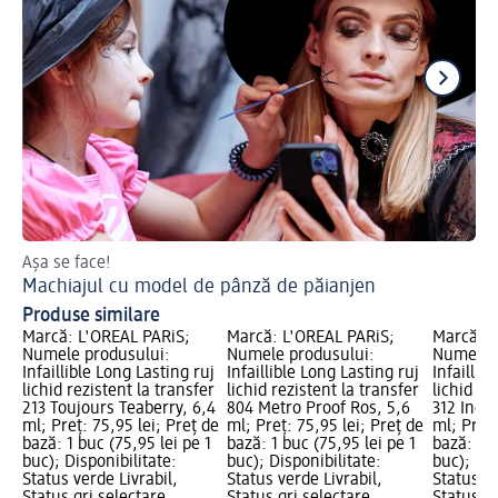
Așa se face!
Ha
Machiajul cu model de pânză de păianjen
Ma
Produse similare
Marcă: L'ORÉAL PARiS;
Marcă: L'ORÉAL PARiS;
Marcă: L
Numele produsului:
Numele produsului:
Numele p
Infaillible Long Lasting ruj
Infaillible Long Lasting ruj
Infaillib
lichid rezistent la transfer
lichid rezistent la transfer
lichid re
213 Toujours Teaberry, 6,4
804 Metro Proof Ros, 5,6
312 Ince
ml; Preț: 75,95 lei; Preț de
ml; Preț: 75,95 lei; Preț de
ml; Preț:
bază: 1 buc (75,95 lei pe 1
bază: 1 buc (75,95 lei pe 1
bază: 1 b
buc); Disponibilitate:
buc); Disponibilitate:
buc); Dis
Status verde Livrabil,
Status verde Livrabil,
Status ve
Status gri selectare
Status gri selectare
Status gr