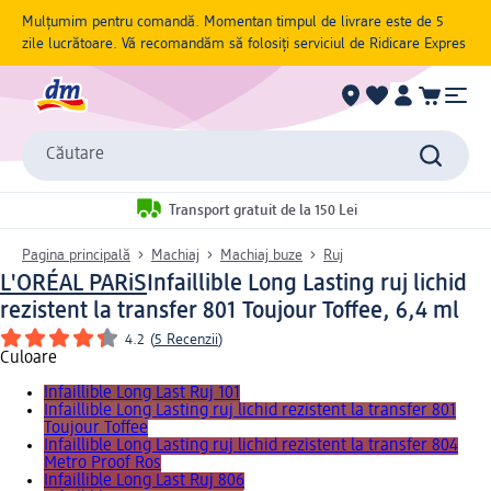
Mulțumim pentru comandă. Momentan timpul de livrare este de 5
zile lucrătoare. Vă recomandăm să folosiți serviciul de Ridicare Expres
Căutare
Transport gratuit de la 150 Lei
Pagina principală
Machiaj
Machiaj buze
Ruj
L'ORÉAL PARiS
Infaillible Long Lasting ruj lichid
rezistent la transfer 801 Toujour Toffee, 6,4 ml
4.2
(
5 Recenzii
)
Culoare
Infaillible Long Last Ruj 101
Infaillible Long Lasting ruj lichid rezistent la transfer 801
Toujour Toffee
Infaillible Long Lasting ruj lichid rezistent la transfer 804
Metro Proof Ros
Infaillible Long Last Ruj 806