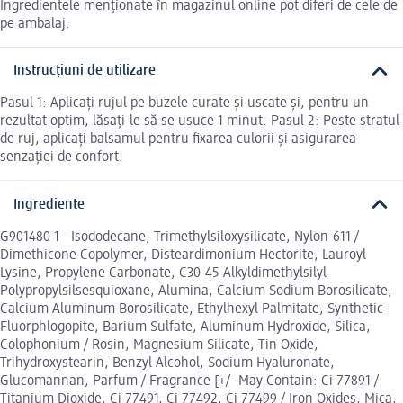
Ingredientele menționate în magazinul online pot diferi de cele de
pe ambalaj.
Instrucțiuni de utilizare
Pasul 1: Aplicați rujul pe buzele curate și uscate și, pentru un
rezultat optim, lăsați-le să se usuce 1 minut. Pasul 2: Peste stratul
de ruj, aplicați balsamul pentru fixarea culorii și asigurarea
senzației de confort.
Ingrediente
G901480 1 - Isododecane, Trimethylsiloxysilicate, Nylon-611 /
Dimethicone Copolymer, Disteardimonium Hectorite, Lauroyl
Lysine, Propylene Carbonate, C30-45 Alkyldimethylsilyl
Polypropylsilsesquioxane, Alumina, Calcium Sodium Borosilicate,
Calcium Aluminum Borosilicate, Ethylhexyl Palmitate, Synthetic
Fluorphlogopite, Barium Sulfate, Aluminum Hydroxide, Silica,
Colophonium / Rosin, Magnesium Silicate, Tin Oxide,
Trihydroxystearin, Benzyl Alcohol, Sodium Hyaluronate,
Glucomannan, Parfum / Fragrance [+/- May Contain: Ci 77891 /
Titanium Dioxide, Ci 77491, Ci 77492, Ci 77499 / Iron Oxides, Mica,