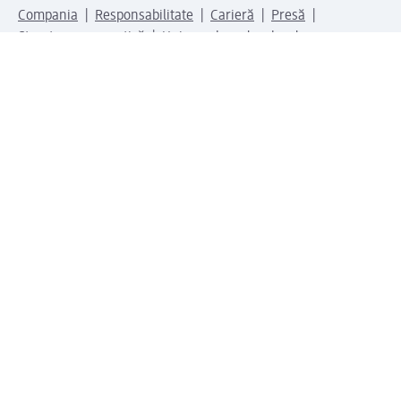
Compania
Responsabilitate
Carieră
Presă
Structura corporativă
Universul produselor dm
Lumea dm
Metode de plată
Conectați-vă cu dm