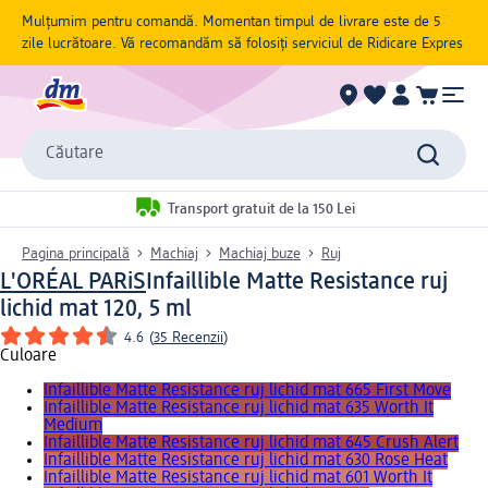
Mulțumim pentru comandă. Momentan timpul de livrare este de 5
zile lucrătoare. Vă recomandăm să folosiți serviciul de Ridicare Expres
Căutare
Transport gratuit de la 150 Lei
Pagina principală
Machiaj
Machiaj buze
Ruj
L'ORÉAL PARiS
Infaillible Matte Resistance ruj
lichid mat 120, 5 ml
4.6
(
35 Recenzii
)
Culoare
Infaillible Matte Resistance ruj lichid mat 665 First Move
Infaillible Matte Resistance ruj lichid mat 635 Worth It
Medium
Infaillible Matte Resistance ruj lichid mat 645 Crush Alert
Infaillible Matte Resistance ruj lichid mat 630 Rose Heat
Infaillible Matte Resistance ruj lichid mat 601 Worth It