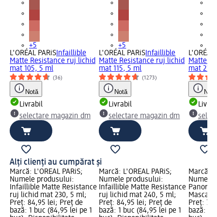
+5
+5
+5
L'ORÉAL PARiS
Infaillible
L'ORÉAL PARiS
Infaillible
L'ORÉAL 
Matte Resistance ruj lichid
Matte Resistance ruj lichid
Matte Res
mat 105, 5 ml
mat 115, 5 ml
mat 230,
(36)
(1273)
Notă
Notă
Notă
Livrabil
Livrabil
Livrab
selectare magazin dm
selectare magazin dm
selec
Alți clienți au cumpărat și
Marcă: L'ORÉAL PARiS;
Marcă: L'ORÉAL PARiS;
Marcă: L
Numele produsului:
Numele produsului:
Numele p
Infaillible Matte Resistance
Infaillible Matte Resistance
Panorama
ruj lichid mat 230, 5 ml;
ruj lichid mat 240, 5 ml;
Mascara 
Preț: 84,95 lei; Preț de
Preț: 84,95 lei; Preț de
Preț: 72,
bază: 1 buc (84,95 lei pe 1
bază: 1 buc (84,95 lei pe 1
bază: 1 b