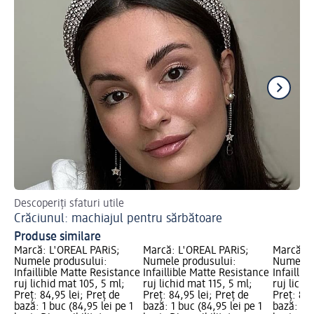
Descoperiți sfaturi utile
Așa
Crăciunul: machiajul pentru sărbătoare
Ma
Produse similare
Marcă: L'ORÉAL PARiS;
Marcă: L'ORÉAL PARiS;
Marcă: L
Numele produsului:
Numele produsului:
Numele p
Infaillible Matte Resistance
Infaillible Matte Resistance
Infaillib
ruj lichid mat 105, 5 ml;
ruj lichid mat 115, 5 ml;
ruj lichi
Preț: 84,95 lei; Preț de
Preț: 84,95 lei; Preț de
Preț: 84,
bază: 1 buc (84,95 lei pe 1
bază: 1 buc (84,95 lei pe 1
bază: 1 b