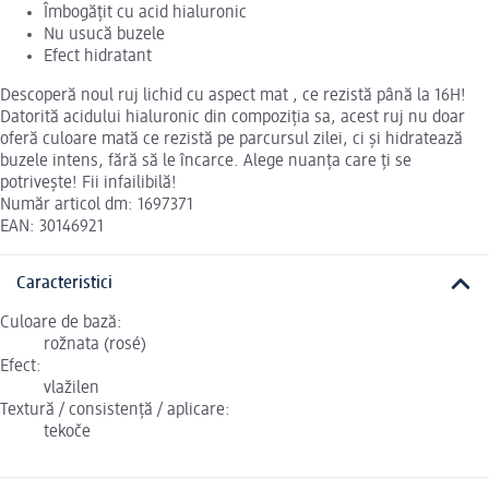
Îmbogățit cu acid hialuronic
Nu usucă buzele
Efect hidratant
Descoperă noul ruj lichid cu aspect mat , ce rezistă până la 16H!
Datorită acidului hialuronic din compoziția sa, acest ruj nu doar
oferă culoare mată ce rezistă pe parcursul zilei, ci și hidratează
buzele intens, fără să le încarce. Alege nuanța care ți se
potrivește! Fii infailibilă!
Număr articol dm: 1697371
EAN: 30146921
Caracteristici
Culoare de bază:
rožnata (rosé)
Efect:
vlažilen
Textură / consistență / aplicare:
tekoče