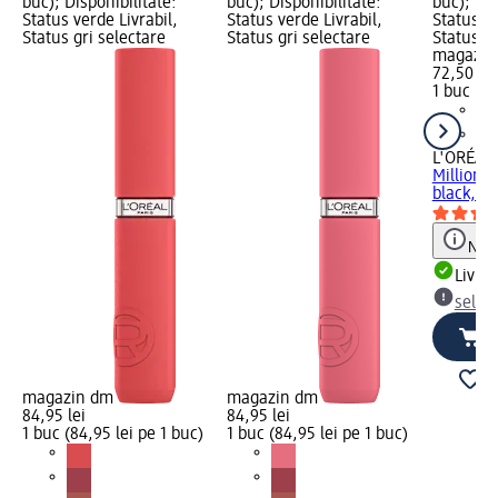
buc); Disponibilitate:
buc); Disponibilitate:
buc); Dis
Status verde Livrabil,
Status verde Livrabil,
Status ve
Status gri selectare
Status gri selectare
Status gr
magazin
72,50 lei
1 buc (72
L'ORÉAL 
Million 
black, 9,
Notă
Livrab
selec
magazin dm
magazin dm
84,95 lei
84,95 lei
1 buc (84,95 lei pe 1 buc)
1 buc (84,95 lei pe 1 buc)