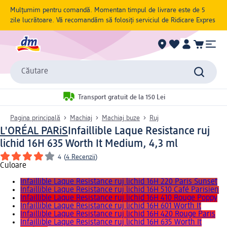
Mulțumim pentru comandă. Momentan timpul de livrare este de 5
zile lucrătoare. Vă recomandăm să folosiți serviciul de Ridicare Expres
Căutare
Transport gratuit de la 150 Lei
Pagina principală
Machiaj
Machiaj buze
Ruj
L'ORÉAL PARiS
Infaillible Laque Resistance ruj
lichid 16H 635 Worth It Medium, 4,3 ml
4
(
4 Recenzii
)
Culoare
Infaillible Laque Resistance ruj lichid 16H 220 Paris Sunset
Infaillible Laque Resistance ruj lichid 16H 510 Café Parisien
Infaillible Laque Resistance ruj lichid 16H 410 Rouge Poppy
Infaillible Laque Resistance ruj lichid 16H 601 Worth It
Infaillible Laque Resistance ruj lichid 16H 420 Rouge Paris
Infaillible Laque Resistance ruj lichid 16H 635 Worth It