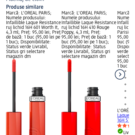
Produse similare
Marcă: L'ORÉAL PARiS;
Marcă: L'ORÉAL PARiS;
Marcă: L
Numele produsului:
Numele produsului:
Numele p
Infaillible Laque Resistance
Infaillible Laque Resistance
Infaillib
ruj lichid 16H 601 Worth It,
ruj lichid 16H 410 Rouge
ruj lichi
4,3 ml; Preț: 95,00 lei; Preț
Poppy, 4,3 ml; Preț:
Parisien,
de bază: 1 buc (95,00 lei pe
95,00 lei; Preț de bază: 1
95,00 lei
1 buc); Disponibilitate:
buc (95,00 lei pe 1 buc);
buc (95,0
Status verde Livrabil,
Disponibilitate: Status
Disponibi
Status gri selectare
verde Livrabil, Status gri
verde Liv
magazin dm
selectare magazin dm
selectar
95,00 lei
1 buc (95
L'ORÉAL 
Laque Re
16H 510..
Livrab