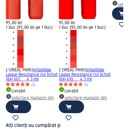
selec
95,00 lei
95,00 lei
1 buc (95,00 lei pe 1 buc)
1 buc (95,00 lei pe 1 buc)
L'ORÉAL PARiS
Infaillible
L'ORÉAL PARiS
Infaillible
Laque Resistance ruj lichid
Laque Resistance ruj lichid
16H 601..., 4,3 ml
16H 410..., 4,3 ml
(2)
(1)
Livrabil
Livrabil
selectare magazin dm
selectare magazin dm
Alți clienți au cumpărat și