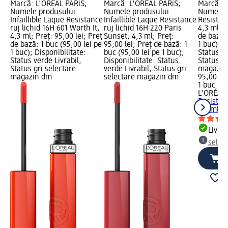
Marcă: L'ORÉAL PARiS;
Marcă: L'ORÉAL PARiS;
Marcă: L
Numele produsului:
Numele produsului:
Numele p
Infaillible Laque Resistance
Infaillible Laque Resistance
Resistanc
ruj lichid 16H 601 Worth It,
ruj lichid 16H 220 Paris
4,3 ml; P
4,3 ml; Preț: 95,00 lei; Preț
Sunset, 4,3 ml; Preț:
de bază: 
de bază: 1 buc (95,00 lei pe
95,00 lei; Preț de bază: 1
1 buc); D
1 buc); Disponibilitate:
buc (95,00 lei pe 1 buc);
Status ve
Status verde Livrabil,
Disponibilitate: Status
Status gr
Status gri selectare
verde Livrabil, Status gri
magazin
magazin dm
selectare magazin dm
95,00 lei
1 buc (95
L'ORÉAL 
Resistanc
4,3 ml
Livrab
selec