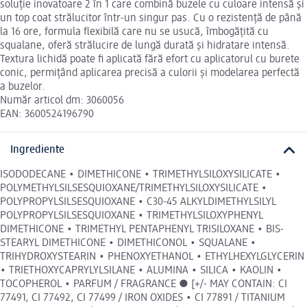
soluție inovatoare 2 în 1 care combină buzele cu culoare intensă și
un top coat strălucitor într-un singur pas. Cu o rezistență de până
la 16 ore, formula flexibilă care nu se usucă, îmbogățită cu
squalane, oferă strălucire de lungă durată și hidratare intensă.
Textura lichidă poate fi aplicată fără efort cu aplicatorul cu burete
conic, permițând aplicarea precisă a culorii și modelarea perfectă
a buzelor.
Număr articol dm: 3060056
EAN: 3600524196790
Ingrediente
ISODODECANE • DIMETHICONE • TRIMETHYLSILOXYSILICATE •
POLYMETHYLSILSESQUIOXANE/TRIMETHYLSILOXYSILICATE •
POLYPROPYLSILSESQUIOXANE • C30-45 ALKYLDIMETHYLSILYL
POLYPROPYLSILSESQUIOXANE • TRIMETHYLSILOXYPHENYL
DIMETHICONE • TRIMETHYL PENTAPHENYL TRISILOXANE • BIS-
STEARYL DIMETHICONE • DIMETHICONOL • SQUALANE •
TRIHYDROXYSTEARIN • PHENOXYETHANOL • ETHYLHEXYLGLYCERIN
• TRIETHOXYCAPRYLYLSILANE • ALUMINA • SILICA • KAOLIN •
TOCOPHEROL • PARFUM / FRAGRANCE ● [+/- MAY CONTAIN: CI
77491, CI 77492, CI 77499 / IRON OXIDES • CI 77891 / TITANIUM