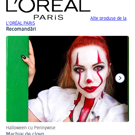
Alte produse de la
L'ORÉAL PARiS
Recomandări
Halloween cu Pennywise
Așa
Machiaj de clovn
Ma