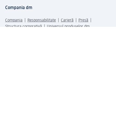
Compania dm
Compania
Responsabilitate
Carieră
Presă
Structura corporativă
Universul produselor dm
Lumea dm
Metode de plată