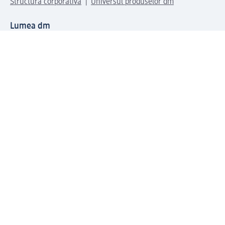
Structura corporativă
Universul produselor dm
Lumea dm
Metode de plată
Conectați-vă cu dm