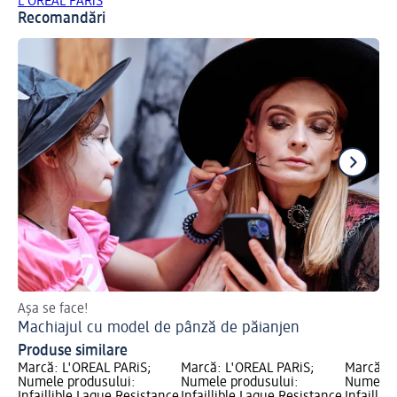
L'ORÉAL PARiS
Recomandări
Așa se face!
Ha
Machiajul cu model de pânză de păianjen
Ma
Produse similare
Marcă: L'ORÉAL PARiS;
Marcă: L'ORÉAL PARiS;
Marcă: L
Numele produsului:
Numele produsului:
Numele p