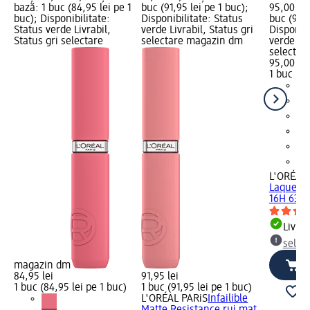
bază: 1 buc (84,95 lei pe 1
buc (91,95 lei pe 1 buc);
95,00 lei
buc); Disponibilitate:
Disponibilitate: Status
buc (95,0
Status verde Livrabil,
verde Livrabil, Status gri
Disponibi
Status gri selectare
selectare magazin dm
verde Liv
selectar
95,00 lei
1 buc (95
L'ORÉAL 
Laque Re
16H 635..
Livrab
selec
magazin dm
84,95 lei
91,95 lei
1 buc (84,95 lei pe 1 buc)
1 buc (91,95 lei pe 1 buc)
L'ORÉAL PARiS
Infailible