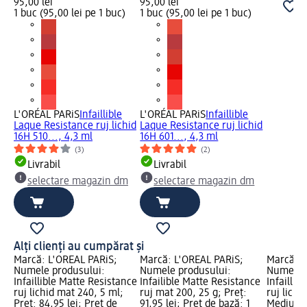
95,00 lei
95,00 lei
1 buc (95,00 lei pe 1 buc)
1 buc (95,00 lei pe 1 buc)
L'ORÉAL PARiS
Infaillible
L'ORÉAL PARiS
Infaillible
Laque Resistance ruj lichid
Laque Resistance ruj lichid
16H 510..., 4,3 ml
16H 601..., 4,3 ml
(3)
(2)
Livrabil
Livrabil
selectare magazin dm
selectare magazin dm
Alți clienți au cumpărat și
Marcă: L'ORÉAL PARiS;
Marcă: L'ORÉAL PARiS;
Marcă: L
Numele produsului:
Numele produsului:
Numele p
Infaillible Matte Resistance
Infailible Matte Resistance
Infaillib
ruj lichid mat 240, 5 ml;
ruj mat 200, 25 g; Preț:
ruj lichi
Preț: 84,95 lei; Preț de
91,95 lei; Preț de bază: 1
Medium, 