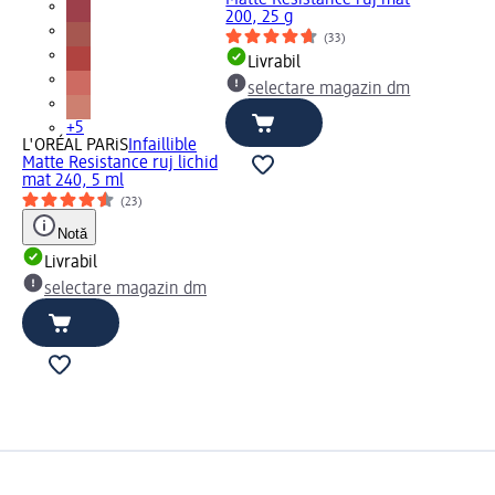
Matte Resistance ruj mat
200, 25 g
(33)
Livrabil
selectare magazin dm
+5
L'ORÉAL PARiS
Infaillible
Matte Resistance ruj lichid
mat 240, 5 ml
(23)
Notă
Livrabil
selectare magazin dm