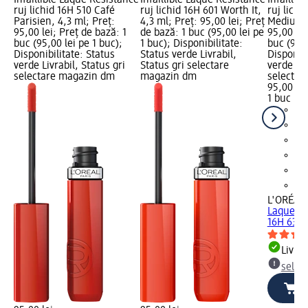
Infaillible Laque Resistance
Infaillible Laque Resistance
Infaillib
ruj lichid 16H 510 Café
ruj lichid 16H 601 Worth It,
ruj lichi
Parisien, 4,3 ml; Preț:
4,3 ml; Preț: 95,00 lei; Preț
Medium, 
95,00 lei; Preț de bază: 1
de bază: 1 buc (95,00 lei pe
95,00 lei
buc (95,00 lei pe 1 buc);
1 buc); Disponibilitate:
buc (95,0
Disponibilitate: Status
Status verde Livrabil,
Disponibi
verde Livrabil, Status gri
Status gri selectare
verde Liv
selectare magazin dm
magazin dm
selectar
95,00 lei
1 buc (95
L'ORÉAL 
Laque Re
16H 635..
Livrab
selec