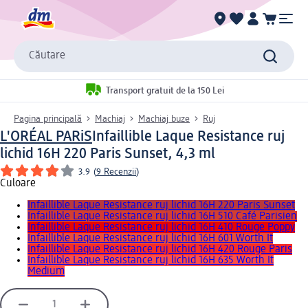
Căutare
Transport gratuit de la 150 Lei
Pagina principală
Machiaj
Machiaj buze
Ruj
L'ORÉAL PARiS
Infaillible Laque Resistance ruj
lichid 16H 220 Paris Sunset, 4,3 ml
3.9
(
9 Recenzii
)
Culoare
Infaillible Laque Resistance ruj lichid 16H 220 Paris Sunset
Infaillible Laque Resistance ruj lichid 16H 510 Café Parisien
Infaillible Laque Resistance ruj lichid 16H 410 Rouge Poppy
Infaillible Laque Resistance ruj lichid 16H 601 Worth It
Infaillible Laque Resistance ruj lichid 16H 420 Rouge Paris
Infaillible Laque Resistance ruj lichid 16H 635 Worth It
Medium