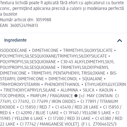
Textura lichidă poate fi aplicată fără efort cu aplicatorul cu burete
conic, permițând aplicarea precisă a culorii și modelarea perfectă
a buzelor.
Număr articol dm: 3059988
EAN: 3600524196813
Ingrediente
ISODODECANE • DIMETHICONE • TRIMETHYLSILOXYSILICATE •
POLYMETHYLSILSESQUIOXANE/TRIMETHYLSILOXYSILICATE •
POLYPROPYLSILSESQUIOXANE • C30-45 ALKYLDIMETHYLSILYL
POLYPROPYLSILSESQUIOXANE • TRIMETHYLSILOXYPHENYL
DIMETHICONE • TRIMETHYL PENTAPHENYL TRISILOXANE • BIS-
STEARYL DIMETHICONE • DIMETHICONOL • SQUALANE •
TRIHYDROXYSTEARIN • PHENOXYETHANOL • ETHYLHEXYLGLYCERIN
• TRIETHOXYCAPRYLYLSILANE • ALUMINA • SILICA • KAOLIN •
TOCOPHEROL • PARFUM / FRAGRANCE ● [+/- MAY CONTAIN: CI
77491, CI 77492, CI 77499 / IRON OXIDES • CI 77891 / TITANIUM
DIOXIDE • CI 15850 / RED 7 • CI 45410 / RED 28 LAKE • CI 15850 /
RED 6 • CI 42090 / BLUE 1 LAKE • CI 19140 / YELLOW 5 LAKE • CI
15985 / YELLOW 6 LAKE • CI 17200 / RED 33 LAKE • CI 45380 / RED
22 LAKE • CI 77742 / MANGANESE VIOLET]. (F.I.L. Z70046325/3