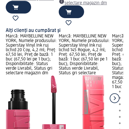
selectare magazin dm
Alți clienți au cumpărat și
Marcă: MAYBELLINE NEW
Marcă: MAYBELLINE NEW
Marcă: 
YORK; Numele produsului:
YORK; Numele produsului:
YORK; N
Superstay Vinyl Ink ruj
Superstay Vinyl Ink ruj
Superstay
lichid 20 Coy, 4,2 ml; Preț:
lichid 145 Rogue, 4,2 ml;
lichid 15
67,50 lei; Preț de bază: 1
Preț: 67,50 lei; Preț de
Preț: 67,
buc (67,50 lei pe 1 buc);
bază: 1 buc (67,50 lei pe 1
bază: 1 b
Disponibilitate: Status
buc); Disponibilitate:
buc); Dis
verde Livrabil, Status gri
Status verde Livrabil,
Status ve
selectare magazin dm
Status gri selectare
Status gr
magazin
67,50 lei
1 buc (67