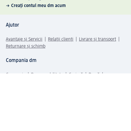
Creați contul meu dm acum
Ajutor
Avantaje și Servicii
Relații clienți
Livrare și transport
Returnare și schimb
Compania dm
Compania
Responsabilitate
Carieră
Presă
Structura corporativă
Universul produselor dm
Lumea dm