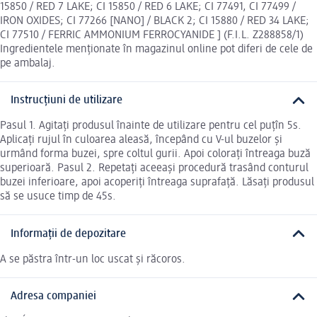
15850 / RED 7 LAKE; CI 15850 / RED 6 LAKE; CI 77491, CI 77499 /
IRON OXIDES; CI 77266 [NANO] / BLACK 2; CI 15880 / RED 34 LAKE;
CI 77510 / FERRIC AMMONIUM FERROCYANIDE ] (F.I.L. Z288858/1)
Ingredientele menționate în magazinul online pot diferi de cele de
pe ambalaj.
Instrucțiuni de utilizare
Pasul 1. Agitați produsul înainte de utilizare pentru cel puțîn 5s.
Aplicați rujul în culoarea aleasă, începând cu V-ul buzelor și
urmând forma buzei, spre coltul gurii. Apoi colorați întreaga buză
superioară. Pasul 2. Repetați aceeași procedură trasând conturul
buzei inferioare, apoi acoperiți întreaga suprafață. Lăsați produsul
să se usuce timp de 45s.
Informații de depozitare
A se păstra într-un loc uscat și răcoros.
Adresa companiei