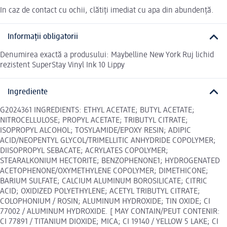
In caz de contact cu ochii, clătiți imediat cu apa din abundență.
Informații obligatorii
Denumirea exactă a produsului: Maybelline New York Ruj lichid
rezistent SuperStay Vinyl Ink 10 Lippy
Ingrediente
G2024361 INGREDIENTS: ETHYL ACETATE; BUTYL ACETATE;
NITROCELLULOSE; PROPYL ACETATE; TRIBUTYL CITRATE;
ISOPROPYL ALCOHOL; TOSYLAMIDE/EPOXY RESIN; ADIPIC
ACID/NEOPENTYL GLYCOL/TRIMELLITIC ANHYDRIDE COPOLYMER;
DIISOPROPYL SEBACATE; ACRYLATES COPOLYMER;
STEARALKONIUM HECTORITE; BENZOPHENONE1; HYDROGENATED
ACETOPHENONE/OXYMETHYLENE COPOLYMER; DIMETHICONE;
BARIUM SULFATE; CALCIUM ALUMINUM BOROSILICATE; CITRIC
ACID; OXIDIZED POLYETHYLENE; ACETYL TRIBUTYL CITRATE;
COLOPHONIUM / ROSIN; ALUMINUM HYDROXIDE; TIN OXIDE; CI
77002 / ALUMINUM HYDROXIDE. [ MAY CONTAIN/PEUT CONTENIR:
CI 77891 / TITANIUM DIOXIDE; MICA; CI 19140 / YELLOW 5 LAKE; CI