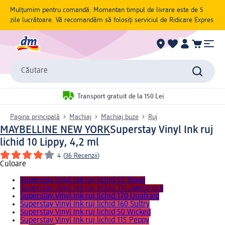
Mulțumim pentru comandă. Momentan timpul de livrare este de 5
zile lucrătoare. Vă recomandăm să folosiți serviciul de Ridicare Expres
Căutare
Transport gratuit de la 150 Lei
Pagina principală
Machiaj
Machiaj buze
Ruj
MAYBELLINE NEW YORK
Superstay Vinyl Ink ruj
lichid 10 Lippy, 4,2 ml
4
(
36 Recenzii
)
Culoare
Superstay Vinyl Ink ruj lichid 55 Royal
Superstay Vinyl Ink ruj lichid 110 Awestruck
Superstay Vinyl Ink ruj lichid 170 Unafraid
Superstay Vinyl Ink ruj lichid 160 Sultry
Superstay Vinyl Ink ruj lichid 50 Wicked
Superstay Vinyl Ink ruj lichid 115 Peppy