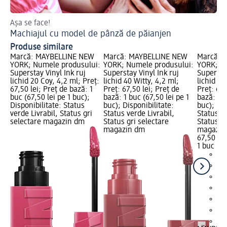
Așa se face!
Ha
Machiajul cu model de pânză de păianjen
Ma
Produse similare
Marcă: MAYBELLINE NEW
Marcă: MAYBELLINE NEW
Marcă: 
YORK; Numele produsului:
YORK; Numele produsului:
YORK; N
Superstay Vinyl Ink ruj
Superstay Vinyl Ink ruj
Superstay
lichid 20 Coy, 4,2 ml; Preț:
lichid 40 Witty, 4,2 ml;
lichid 15
67,50 lei; Preț de bază: 1
Preț: 67,50 lei; Preț de
Preț: 67,
buc (67,50 lei pe 1 buc);
bază: 1 buc (67,50 lei pe 1
bază: 1 b
Disponibilitate: Status
buc); Disponibilitate:
buc); Dis
verde Livrabil, Status gri
Status verde Livrabil,
Status ve
selectare magazin dm
Status gri selectare
Status gr
magazin dm
magazin
67,50 lei
1 buc (67
+1