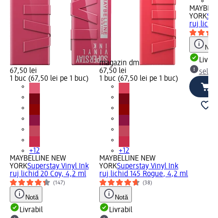
+1
MAYBELL
YORK
Sup
ruj lichi
Notă
Livrab
magazin dm
67,50 lei
67,50 lei
selec
1 buc (67,50 lei pe 1 buc)
1 buc (67,50 lei pe 1 buc)
+12
+12
MAYBELLINE NEW
MAYBELLINE NEW
YORK
Superstay Vinyl Ink
YORK
Superstay Vinyl Ink
ruj lichid 20 Coy, 4,2 ml
ruj lichid 145 Rogue, 4,2 ml
(147)
(38)
Notă
Notă
Livrabil
Livrabil