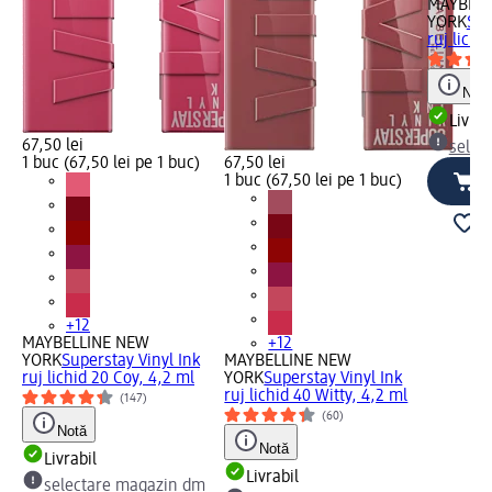
MAYBELL
YORK
Sup
ruj lichi
Notă
Livrab
67,50 lei
selec
1 buc (67,50 lei pe 1 buc)
67,50 lei
1 buc (67,50 lei pe 1 buc)
+12
MAYBELLINE NEW
+12
YORK
Superstay Vinyl Ink
MAYBELLINE NEW
ruj lichid 20 Coy, 4,2 ml
YORK
Superstay Vinyl Ink
ruj lichid 40 Witty, 4,2 ml
(147)
(60)
Notă
Notă
Livrabil
Livrabil
selectare magazin dm