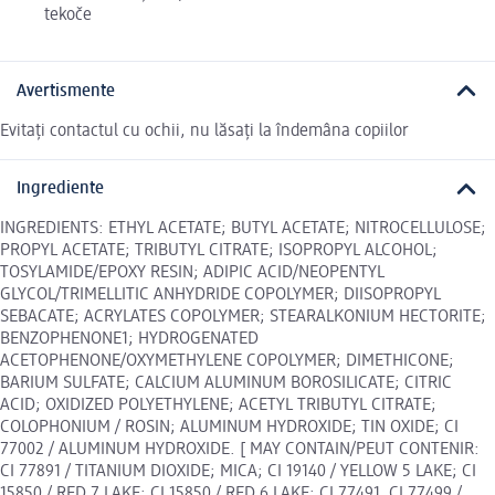
tekoče
Avertismente
Evitați contactul cu ochii, nu lăsați la îndemâna copiilor
Ingrediente
INGREDIENTS: ETHYL ACETATE; BUTYL ACETATE; NITROCELLULOSE;
PROPYL ACETATE; TRIBUTYL CITRATE; ISOPROPYL ALCOHOL;
TOSYLAMIDE/EPOXY RESIN; ADIPIC ACID/NEOPENTYL
GLYCOL/TRIMELLITIC ANHYDRIDE COPOLYMER; DIISOPROPYL
SEBACATE; ACRYLATES COPOLYMER; STEARALKONIUM HECTORITE;
BENZOPHENONE1; HYDROGENATED
ACETOPHENONE/OXYMETHYLENE COPOLYMER; DIMETHICONE;
BARIUM SULFATE; CALCIUM ALUMINUM BOROSILICATE; CITRIC
ACID; OXIDIZED POLYETHYLENE; ACETYL TRIBUTYL CITRATE;
COLOPHONIUM / ROSIN; ALUMINUM HYDROXIDE; TIN OXIDE; CI
77002 / ALUMINUM HYDROXIDE. [ MAY CONTAIN/PEUT CONTENIR:
CI 77891 / TITANIUM DIOXIDE; MICA; CI 19140 / YELLOW 5 LAKE; CI
15850 / RED 7 LAKE; CI 15850 / RED 6 LAKE; CI 77491, CI 77499 /