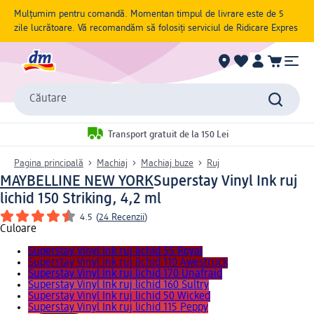
Mulțumim pentru comandă. Momentan timpul de livrare este de 5
zile lucrătoare. Vă recomandăm să folosiți serviciul de Ridicare Expres
Căutare
Transport gratuit de la 150 Lei
Pagina principală
Machiaj
Machiaj buze
Ruj
MAYBELLINE NEW YORK
Superstay Vinyl Ink ruj
lichid 150 Striking, 4,2 ml
4.5
(
24 Recenzii
)
Culoare
Superstay Vinyl Ink ruj lichid 55 Royal
Superstay Vinyl Ink ruj lichid 110 Awestruck
Superstay Vinyl Ink ruj lichid 170 Unafraid
Superstay Vinyl Ink ruj lichid 160 Sultry
Superstay Vinyl Ink ruj lichid 50 Wicked
Superstay Vinyl Ink ruj lichid 115 Peppy