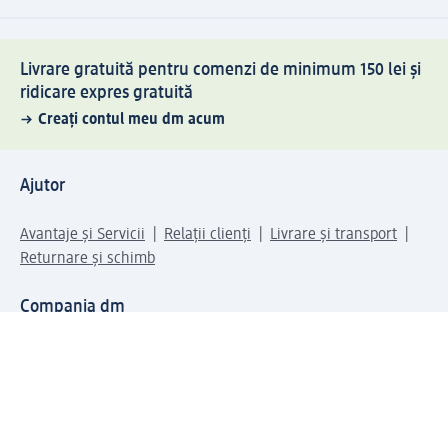
Livrare gratuită pentru comenzi de minimum 150 lei și
ridicare expres gratuită
Creați contul meu dm acum
Ajutor
Avantaje și Servicii
Relații clienți
Livrare și transport
Returnare și schimb
Compania dm
Compania
Responsabilitate
Carieră
Presă
Structura corporativă
Universul produselor dm
Lumea dm