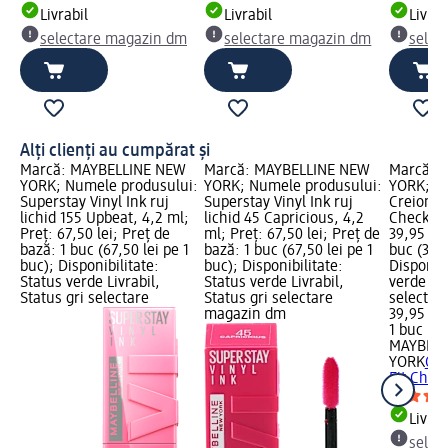
Livrabil
Livrabil
Livrab
selectare magazin dm
selectare magazin dm
selec
Alți clienți au cumpărat și
Marcă: MAYBELLINE NEW
Marcă: MAYBELLINE NEW
Marcă: 
YORK; Numele produsului:
YORK; Numele produsului:
YORK; N
Superstay Vinyl Ink ruj
Superstay Vinyl Ink ruj
Creion bu
lichid 155 Upbeat, 4,2 ml;
lichid 45 Capricious, 4,2
Check, 1,
Preț: 67,50 lei; Preț de
ml; Preț: 67,50 lei; Preț de
39,95 lei
bază: 1 buc (67,50 lei pe 1
bază: 1 buc (67,50 lei pe 1
buc (39,9
buc); Disponibilitate:
buc); Disponibilitate:
Disponibi
Status verde Livrabil,
Status verde Livrabil,
verde Liv
Status gri selectare
Status gri selectare
selectar
magazin dm
39,95 lei
1 buc (39
MAYBELL
YORK
Cre
Fit Check
Livrab
selec