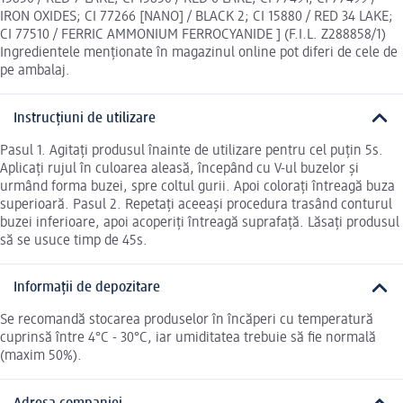
IRON OXIDES; CI 77266 [NANO] / BLACK 2; CI 15880 / RED 34 LAKE;
CI 77510 / FERRIC AMMONIUM FERROCYANIDE ] (F.I.L. Z288858/1)
Ingredientele menționate în magazinul online pot diferi de cele de
pe ambalaj.
Instrucțiuni de utilizare
Pasul 1. Agitați produsul înainte de utilizare pentru cel puțin 5s.
Aplicați rujul în culoarea aleasă, începând cu V-ul buzelor și
urmând forma buzei, spre coltul gurii. Apoi colorați întreagă buza
superioară. Pasul 2. Repetați aceeași procedura trasând conturul
buzei inferioare, apoi acoperiți întreagă suprafață. Lăsați produsul
să se usuce timp de 45s.
Informații de depozitare
Se recomandă stocarea produselor în încăperi cu temperatură
cuprinsă între 4°C - 30°C, iar umiditatea trebuie să fie normală
(maxim 50%).