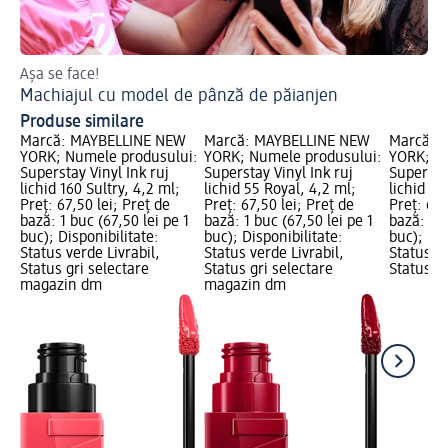
Așa se face!
Ha
Machiajul cu model de pânză de păianjen
Ma
Produse similare
Marcă: MAYBELLINE NEW
Marcă: MAYBELLINE NEW
Marcă: 
YORK; Numele produsului:
YORK; Numele produsului:
YORK; N
Superstay Vinyl Ink ruj
Superstay Vinyl Ink ruj
Superstay
lichid 160 Sultry, 4,2 ml;
lichid 55 Royal, 4,2 ml;
lichid 15
Preț: 67,50 lei; Preț de
Preț: 67,50 lei; Preț de
Preț: 67,
bază: 1 buc (67,50 lei pe 1
bază: 1 buc (67,50 lei pe 1
bază: 1 b
buc); Disponibilitate:
buc); Disponibilitate:
buc); Dis
Status verde Livrabil,
Status verde Livrabil,
Status ve
Status gri selectare
Status gri selectare
Status gr
magazin dm
magazin dm