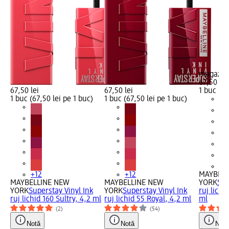
magazin
67,50 lei
67,50 lei
67,50 lei
1 buc (67
1 buc (67,50 lei pe 1 buc)
1 buc (67,50 lei pe 1 buc)
+1
+12
+12
MAYBELL
MAYBELLINE NEW
MAYBELLINE NEW
YORK
Sup
YORK
Superstay Vinyl Ink
YORK
Superstay Vinyl Ink
ruj lichi
ruj lichid 160 Sultry, 4,2 ml
ruj lichid 55 Royal, 4,2 ml
ml
(2)
(54)
Notă
Notă
Notă