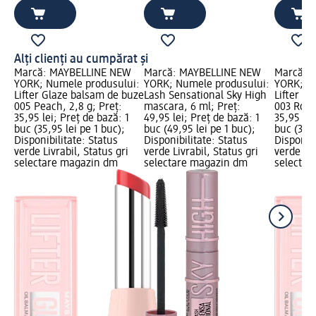
Alți clienți au cumpărat și
Marcă: MAYBELLINE NEW
Marcă: MAYBELLINE NEW
Marcă: 
YORK; Numele produsului:
YORK; Numele produsului:
YORK; N
Lifter Glaze balsam de buze
Lash Sensational Sky High
Lifter G
005 Peach, 2,8 g; Preț:
mascara, 6 ml; Preț:
003 Rose 
35,95 lei; Preț de bază: 1
49,95 lei; Preț de bază: 1
35,95 lei
buc (35,95 lei pe 1 buc);
buc (49,95 lei pe 1 buc);
buc (35,9
Disponibilitate: Status
Disponibilitate: Status
Disponibi
verde Livrabil, Status gri
verde Livrabil, Status gri
verde Liv
selectare magazin dm
selectare magazin dm
selectar