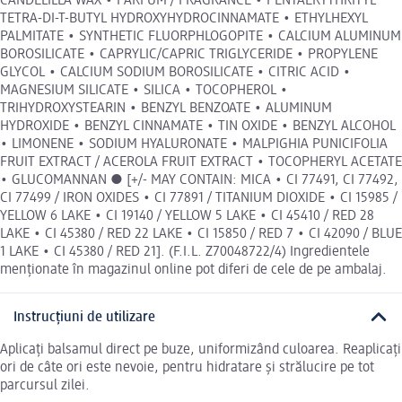
CANDELILLA WAX • PARFUM / FRAGRANCE • PENTAERYTHRITYL
TETRA-DI-T-BUTYL HYDROXYHYDROCINNAMATE • ETHYLHEXYL
PALMITATE • SYNTHETIC FLUORPHLOGOPITE • CALCIUM ALUMINUM
BOROSILICATE • CAPRYLIC/CAPRIC TRIGLYCERIDE • PROPYLENE
GLYCOL • CALCIUM SODIUM BOROSILICATE • CITRIC ACID •
MAGNESIUM SILICATE • SILICA • TOCOPHEROL •
TRIHYDROXYSTEARIN • BENZYL BENZOATE • ALUMINUM
HYDROXIDE • BENZYL CINNAMATE • TIN OXIDE • BENZYL ALCOHOL
• LIMONENE • SODIUM HYALURONATE • MALPIGHIA PUNICIFOLIA
FRUIT EXTRACT / ACEROLA FRUIT EXTRACT • TOCOPHERYL ACETATE
• GLUCOMANNAN ● [+/- MAY CONTAIN: MICA • CI 77491, CI 77492,
CI 77499 / IRON OXIDES • CI 77891 / TITANIUM DIOXIDE • CI 15985 /
YELLOW 6 LAKE • CI 19140 / YELLOW 5 LAKE • CI 45410 / RED 28
LAKE • CI 45380 / RED 22 LAKE • CI 15850 / RED 7 • CI 42090 / BLUE
1 LAKE • CI 45380 / RED 21]. (F.I.L. Z70048722/4) Ingredientele
menționate în magazinul online pot diferi de cele de pe ambalaj.
Instrucțiuni de utilizare
Aplicați balsamul direct pe buze, uniformizând culoarea. Reaplicați
ori de câte ori este nevoie, pentru hidratare și strălucire pe tot
parcursul zilei.