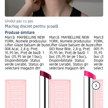
Ghidul pas cu pas
Des
Machiaj discret pentru școală
Cr
Produse similare
Marcă: MAYBELLINE NEW
Marcă: MAYBELLINE NEW
Marcă: 
YORK; Numele produsului:
YORK; Numele produsului:
YORK; N
Lifter Glaze balsam de buze
Lifter Glaze balsam de buze
Lifter G
008 Acai, 2,8 g; Preț:
003 Rose Bite, 2,8 g; Preț:
005 Peac
35,95 lei; Preț de bază: 1
35,95 lei; Preț de bază: 1
35,95 lei
buc (35,95 lei pe 1 buc);
buc (35,95 lei pe 1 buc);
buc (35,9
Disponibilitate: Status
Disponibilitate: Status
Disponibi
verde Livrabil, Status gri
verde Livrabil, Status gri
verde Liv
selectare magazin dm
selectare magazin dm
selectar