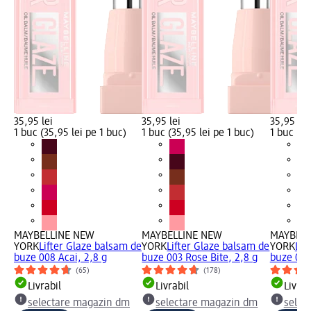
35,95 lei
35,95 lei
35,95 lei
1 buc (35,95 lei pe 1 buc)
1 buc (35,95 lei pe 1 buc)
1 buc (35
MAYBELLINE NEW
MAYBELLINE NEW
MAYBELL
YORK
Lifter Glaze balsam de
YORK
Lifter Glaze balsam de
YORK
Lif
buze 008 Acai, 2,8 g
buze 003 Rose Bite, 2,8 g
buze 005
(65)
(178)
Livrabil
Livrabil
Livrab
selectare magazin dm
selectare magazin dm
selec