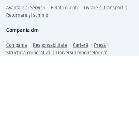
Avantaje și Servicii
Relații clienți
Livrare și transport
Returnare și schimb
Compania dm
Compania
Responsabilitate
Carieră
Presă
Structura corporativă
Universul produselor dm
Lumea dm
Metode de plată