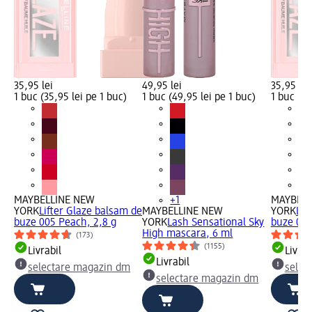
35,95 lei
49,95 lei
35,95 lei
1 buc (35,95 lei pe 1 buc)
1 buc (49,95 lei pe 1 buc)
1 buc (35
MAYBELLINE NEW
+1
MAYBELL
YORK
Lifter Glaze balsam de
MAYBELLINE NEW
YORK
Lif
buze 005 Peach, 2,8 g
YORK
Lash Sensational Sky
buze 003
High mascara, 6 ml
(173)
(1155)
Livrabil
Livrab
Livrabil
selectare magazin dm
selec
selectare magazin dm