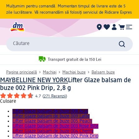
Mulțumim pentru comandă. Momentan timpul de livrare este de 5
zile lucrătoare. Vă recomandăm să folosiți serviciul de Ridicare Expres
Căutare
Transport gratuit de la 150 Lei
Pagina principală
Machiaj
Machiaj buze
Balsam buze
MAYBELLINE NEW YORK
Lifter Glaze balsam de
buze 002 Pink Drip, 2,8 g
4.7
(
271 Recenzii
)
Culoare
Lifter Glaze balsam de buze 008 Acai
Lifter Glaze balsam de buze 009 Latte
Lifter Glaze balsam de buze 005 Peach
Lifter Glaze balsam de buze 003 Rose Bite
Lifter Glaze balsam de buze 004 Cherry
Lifter Glaze balsam de buze 002 Pink Drip