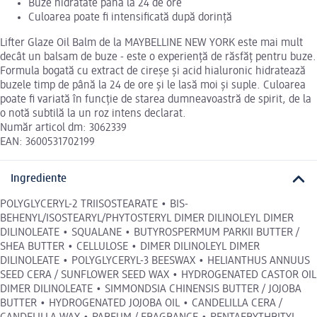
Buze hidratate până la 24 de ore
Culoarea poate fi intensificată după dorință
Lifter Glaze Oil Balm de la MAYBELLINE NEW YORK este mai mult
decât un balsam de buze - este o experiență de răsfăț pentru buze.
Formula bogată cu extract de cireșe și acid hialuronic hidratează
buzele timp de până la 24 de ore și le lasă moi și suple. Culoarea
poate fi variată în funcție de starea dumneavoastră de spirit, de la
o notă subtilă la un roz intens declarat.
Număr articol dm: 3062339
EAN: 3600531702199
Ingrediente
POLYGLYCERYL-2 TRIISOSTEARATE • BIS-
BEHENYL/ISOSTEARYL/PHYTOSTERYL DIMER DILINOLEYL DIMER
DILINOLEATE • SQUALANE • BUTYROSPERMUM PARKII BUTTER /
SHEA BUTTER • CELLULOSE • DIMER DILINOLEYL DIMER
DILINOLEATE • POLYGLYCERYL-3 BEESWAX • HELIANTHUS ANNUUS
SEED CERA / SUNFLOWER SEED WAX • HYDROGENATED CASTOR OIL
DIMER DILINOLEATE • SIMMONDSIA CHINENSIS BUTTER / JOJOBA
BUTTER • HYDROGENATED JOJOBA OIL • CANDELILLA CERA /