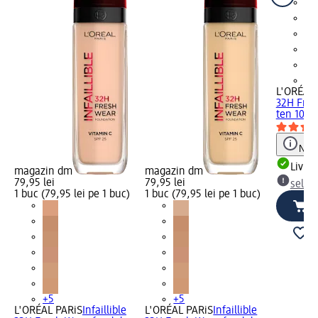
+5
L'ORÉAL 
32H Fres
ten 100,
Notă
Livrab
magazin dm
magazin dm
79,95 lei
79,95 lei
selec
1 buc (79,95 lei pe 1 buc)
1 buc (79,95 lei pe 1 buc)
+5
+5
L'ORÉAL PARiS
Infaillible
L'ORÉAL PARiS
Infaillible