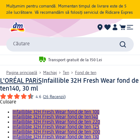
Mulțumim pentru comandă. Momentan timpul de livrare este de 5
zile lucrătoare. Vă recomandăm să folosiți serviciul de Ridicare Expres
Căutare
Transport gratuit de la 150 Lei
Pagina principală
Machiaj
Ten
Fond de ten
L'ORÉAL PARiS
Infaillible 32H Fresh Wear fond de
ten140, 30 ml
4.6
(
26 Recenzii
)
Culoare
Infaillible 32H Fresh Wear fond de ten 100
Infaillible 32H Fresh Wear fond de ten140
Infaillible 32H Fresh Wear fond de ten 220
Infaillible 32H Fresh Wear fond de ten 125
Infaillible 32H Fresh Wear fond de ten 200
Infaillible 32H Fresh Wear fond de ten 130