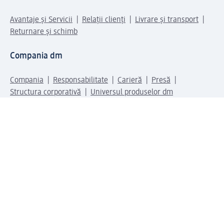
Avantaje și Servicii
Relații clienți
Livrare și transport
Returnare și schimb
Compania dm
Compania
Responsabilitate
Carieră
Presă
Structura corporativă
Universul produselor dm
Lumea dm
Metode de plată