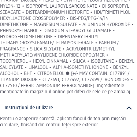
TITANIUM DIOXIDE • PERLITE • SYNTHETIC FLUORPHLOGOPITE •
NYLON- 12 • ISOPROPYL LAUROYL SARCOSINATE • DIISOPROPYL
SEBACATE • DISTEARDIMONIUM HECTORITE • HDI/TRIMETHYLOL
HEXYLLACTONE CROSSPOLYMER • BIS-PEG/PPG-14/14
DIMETHICONE • MAGNESIUM SULFATE • ALUMINUM HYDROXIDE •
PHENOXYETHANOL • DISODIUM STEAROYL GLUTAMATE •
HYDROGEN DIMETHICONE • DIPENTAERYTHRITYL
TETRAHYDROXYSTEARATE/TETRAISOSTEARATE • PARFUM /
FRAGRANCE • SILICA SILYLATE • ACRYLONITRILE/METHYL
METHACRYLATE/VINYLIDENE CHLORIDE COPOLYMER •
TOCOPHEROL • HEXYL CINNAMAL • SILICA • ISOBUTANE • BENZYL
SALICYLATE • LINALOOL • ALPHA-ISOMETHYL IONONE • BENZYL
ALCOHOL • BHT • CITRONELLOL ● [+/- MAY CONTAIN: CI 77891 /
TITANIUM DIOXIDE • CI 77491, CI 77492, CI 77499 / IRON OXIDES •
CI 77510 / FERRIC AMMONIUM FERROCYANIDE]. Ingredientele
menționate în magazinul online pot diferi de cele de pe ambalaj.
Instrucțiuni de utilizare
Pentru o acoperire corectă, aplicați fondul de ten prin mișcări
circulare, finisând din centrul feței spre exterior.