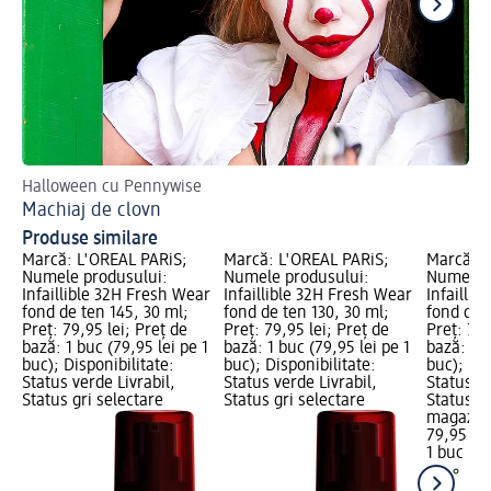
Halloween cu Pennywise
Gh
Machiaj de clovn
Ma
Produse similare
Marcă: L'ORÉAL PARiS;
Marcă: L'ORÉAL PARiS;
Marcă: L
Numele produsului:
Numele produsului:
Numele p
Infaillible 32H Fresh Wear
Infaillible 32H Fresh Wear
Infailli
fond de ten 145, 30 ml;
fond de ten 130, 30 ml;
fond de 
Preț: 79,95 lei; Preț de
Preț: 79,95 lei; Preț de
Preț: 79,
bază: 1 buc (79,95 lei pe 1
bază: 1 buc (79,95 lei pe 1
bază: 1 b
buc); Disponibilitate:
buc); Disponibilitate:
buc); Dis
Status verde Livrabil,
Status verde Livrabil,
Status ve
Status gri selectare
Status gri selectare
Status gr
magazin
79,95 lei
1 buc (79