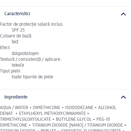
Caracteristici
Factor de protecție solară inclus:
SPF 25
Culoare de bază:
bež
Efect:
dolgoobstojen
Textură / consistență / aplicare:
tekoče
Tipul pielii:
toate tipurile de piele
Ingrediente
AQUA / WATER • DIMETHICONE • ISODODECANE • ALCOHOL
DENAT. • ETHYLHEXYL METHOXYCINNAMATE •
TRIMETHYLSILOXYSILICATE • BUTYLENE GLYCOL • PEG-10
DIMETHICONE • TITANIUM DIOXIDE [NANO] / TITANIUM DIOXIDE •