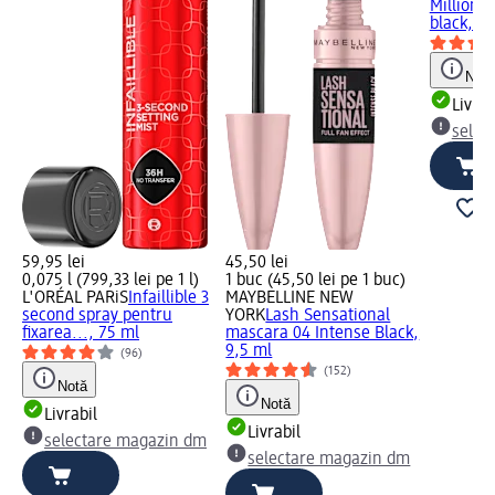
Million 
black, 9,
Notă
Livrab
selec
59,95 lei
45,50 lei
0,075 l (799,33 lei pe 1 l)
1 buc (45,50 lei pe 1 buc)
L'ORÉAL PARiS
Infaillible 3
MAYBELLINE NEW
second spray pentru
YORK
Lash Sensational
fixarea..., 75 ml
mascara 04 Intense Black,
9,5 ml
(96)
(152)
Notă
Notă
Livrabil
Livrabil
selectare magazin dm
selectare magazin dm