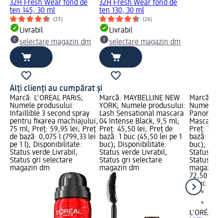
32H Fresh Wear fond de
32H Fresh Wear fond de
ten 145, 30 ml
ten 130, 30 ml
(33)
(26)
Livrabil
Livrabil
selectare magazin dm
selectare magazin dm
Alți clienți au cumpărat și
Marcă: L'ORÉAL PARiS;
Marcă: MAYBELLINE NEW
Marcă: L
Numele produsului:
YORK; Numele produsului:
Numele p
Infaillible 3 second spray
Lash Sensational mascara
Panorama
pentru fixarea machiajului,
04 Intense Black, 9,5 ml;
Mascara 
75 ml; Preț: 59,95 lei; Preț
Preț: 45,50 lei; Preț de
Preț: 72,
de bază: 0,075 l (799,33 lei
bază: 1 buc (45,50 lei pe 1
bază: 1 b
pe 1 l); Disponibilitate:
buc); Disponibilitate:
buc); Dis
Status verde Livrabil,
Status verde Livrabil,
Status ve
Status gri selectare
Status gri selectare
Status gr
magazin dm
magazin dm
magazin
72,50 lei
1 buc (72
L'ORÉAL 