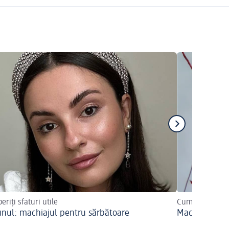
riți sfaturi utile
Cum îl puteți r
unul: machiajul pentru sărbătoare
Machiajul de 