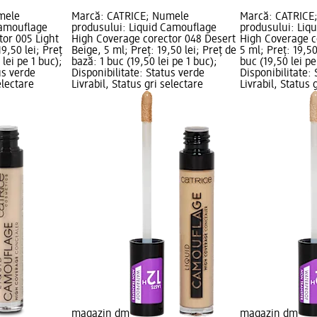
mele
Marcă: CATRICE; Numele
Marcă: CATRICE
Camouflage
produsului: Liquid Camouflage
produsului: Liq
tor 005 Light
High Coverage corector 048 Desert
High Coverage c
19,50 lei; Preț
Beige, 5 ml; Preț: 19,50 lei; Preț de
5 ml; Preț: 19,50
 lei pe 1 buc);
bază: 1 buc (19,50 lei pe 1 buc);
buc (19,50 lei pe
us verde
Disponibilitate: Status verde
Disponibilitate:
electare
Livrabil, Status gri selectare
Livrabil, Status 
magazin dm
magazin dm