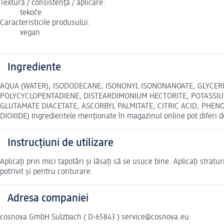
Textură / consistență / aplicare:
tekoče
Caracteristicile produsului:
vegan
Ingrediente
AQUA (WATER), ISODODECANE, ISONONYL ISONONANOATE, GLYCERI
POLYCYCLOPENTADIENE, DISTEARDIMONIUM HECTORITE, POTASSIU
GLUTAMATE DIACETATE, ASCORBYL PALMITATE, CITRIC ACID, PHENOXY
DIOXIDE) Ingredientele menționate în magazinul online pot diferi d
Instrucțiuni de utilizare
Aplicați prin mici tapotări și lăsați să se usuce bine. Aplicați strat
potrivit și pentru conturare.
Adresa companiei
cosnova GmbH Sulzbach ( D-65843 ) service@cosnova.eu