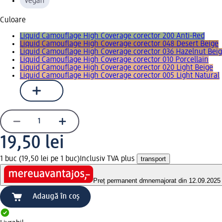
vegan
Culoare
Liquid Camouflage High Coverage corector 200 Anti-Red
Liquid Camouflage High Coverage corector 048 Desert Beige
Liquid Camouflage High Coverage corector 036 Hazelnut Bei
Liquid Camouflage High Coverage corector 010 Porcellain
Liquid Camouflage High Coverage corector 020 Light Beige
Liquid Camouflage High Coverage corector 005 Light Natural
19,50 lei
1 buc (19,50 lei pe 1 buc)
Inclusiv TVA plus
transport
Preț permanent dm
nemajorat din 12.09.2025
Adaugă în coș