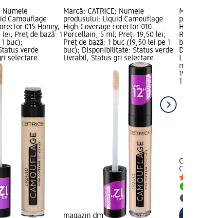
; Numele
Marcă: CATRICE; Numele
Marcă: CAT
uid Camouflage
produsului: Liquid Camouflage
produsului:
orector 015 Honey,
High Coverage corector 010
High Covera
 lei; Preț de bază: 1
Porcellain, 5 ml; Preț: 19,50 lei;
Red, 5 ml; P
 1 buc);
Preț de bază: 1 buc (19,50 lei pe 1
bază: 1 buc 
 Status verde
buc); Disponibilitate: Status verde
Disponibilit
gri selectare
Livrabil, Status gri selectare
Livrabil, St
magazin d
19,50 lei
1 buc (19,50
+3
CATRICE
Liq
Coverage co
Livrabil
selectar
magazin dm