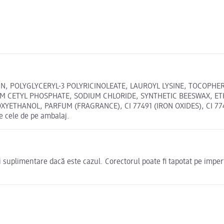
N, POLYGLYCERYL-3 POLYRICINOLEATE, LAUROYL LYSINE, TOCOPHE
M CETYL PHOSPHATE, SODIUM CHLORIDE, SYNTHETIC BEESWAX, ET
ETHANOL, PARFUM (FRAGRANCE), CI 77491 (IRON OXIDES), CI 77492
e cele de pe ambalaj.
uri suplimentare dacă este cazul. Corectorul poate fi tapotat pe imperf