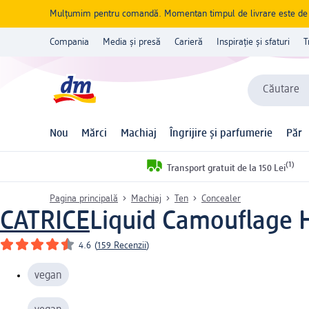
Mulțumim pentru comandă. Momentan timpul de livrare este de 5 
Compania
Media și presă
Carieră
Inspirație și sfaturi
T
Căutare
Nou
Mărci
Machiaj
Îngrijire și parfumerie
Păr
(1)
Transport gratuit de la 150 Lei
Pagina principală
Machiaj
Ten
Concealer
CATRICE
Liquid Camouflage H
4.6
(
159 Recenzii
)
vegan