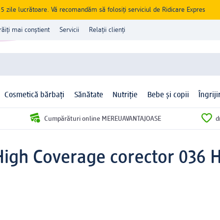
zile lucrătoare. Vă recomandăm să folosiți serviciul de Ridicare Expres
răiți mai conștient
Servicii
Relații clienți
Cosmetică bărbați
Sănătate
Nutriție
Bebe și copii
Îngrij
Cumpărături online MEREUAVANTAJOASE
d
igh Coverage corector 036 H