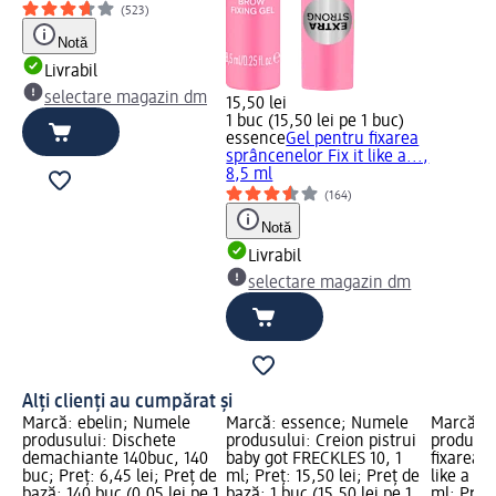
(523)
Notă
Livrabil
selectare magazin dm
15,50 lei
1 buc (15,50 lei pe 1 buc)
essence
Gel pentru fixarea
sprâncenelor Fix it like a...,
8,5 ml
(164)
Notă
Livrabil
selectare magazin dm
Alți clienți au cumpărat și
Marcă: ebelin; Numele
Marcă: essence; Numele
Marcă: 
produsului: Dischete
produsului: Creion pistrui
produsul
demachiante 140buc, 140
baby got FRECKLES 10, 1
fixarea s
buc; Preț: 6,45 lei; Preț de
ml; Preț: 15,50 lei; Preț de
like a pr
bază: 140 buc (0,05 lei pe 1
bază: 1 buc (15,50 lei pe 1
ml; Preț: