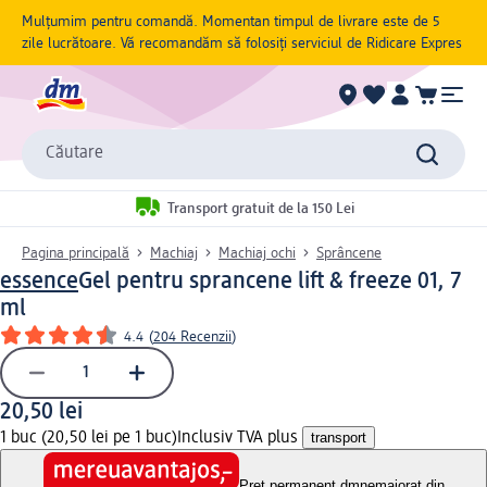
Mulțumim pentru comandă. Momentan timpul de livrare este de 5
zile lucrătoare. Vă recomandăm să folosiți serviciul de Ridicare Expres
Căutare
Transport gratuit de la 150 Lei
Pagina principală
Machiaj
Machiaj ochi
Sprâncene
essence
Gel pentru sprancene lift & freeze 01, 7
ml
4.4
(
204 Recenzii
)
20,50 lei
1 buc (20,50 lei pe 1 buc)
Inclusiv TVA plus
transport
Preț permanent dm
nemajorat din