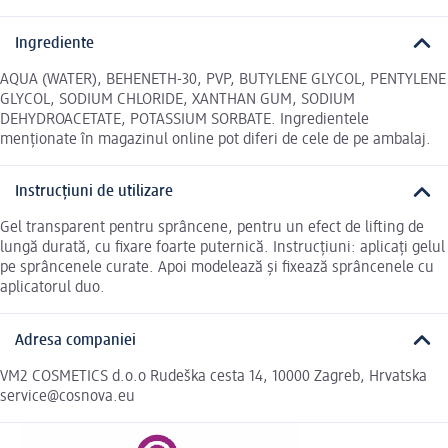
Ingrediente
AQUA (WATER), BEHENETH-30, PVP, BUTYLENE GLYCOL, PENTYLENE
GLYCOL, SODIUM CHLORIDE, XANTHAN GUM, SODIUM
DEHYDROACETATE, POTASSIUM SORBATE. Ingredientele
menționate în magazinul online pot diferi de cele de pe ambalaj.
Instrucțiuni de utilizare
Gel transparent pentru sprâncene, pentru un efect de lifting de
lungă durată, cu fixare foarte puternică. Instrucțiuni: aplicați gelul
pe sprâncenele curate. Apoi modelează și fixează sprâncenele cu
aplicatorul duo.
Adresa companiei
VM2 COSMETICS d.o.o Rudeška cesta 14, 10000 Zagreb, Hrvatska
service@cosnova.eu