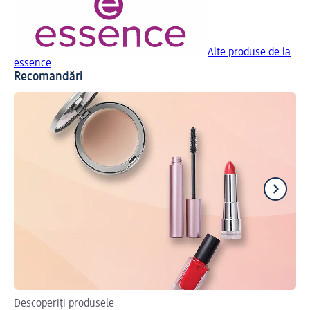
Alte produse de la
essence
Recomandări
Descoperiți produsele
De