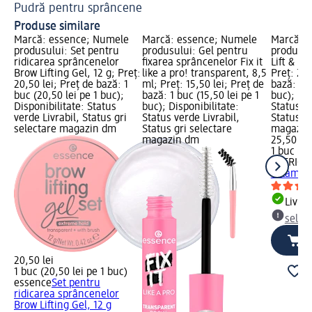
Pudră pentru sprâncene
Ge
Produse similare
Marcă: essence; Numele
Marcă: essence; Numele
Marcă: 
produsului: Set pentru
produsului: Gel pentru
produsul
ridicarea sprâncenelor
fixarea sprâncenelor Fix it
Lift & La
Brow Lifting Gel, 12 g; Preț:
like a pro! transparent, 8,5
Preț: 25,
20,50 lei; Preț de bază: 1
ml; Preț: 15,50 lei; Preț de
bază: 1 b
buc (20,50 lei pe 1 buc);
bază: 1 buc (15,50 lei pe 1
buc); Dis
Disponibilitate: Status
buc); Disponibilitate:
Status ve
verde Livrabil, Status gri
Status verde Livrabil,
Status gr
selectare magazin dm
Status gri selectare
magazin
magazin dm
25,50 lei
1 buc (25
CATRICE
& Lamina
Livrab
selec
20,50 lei
1 buc (20,50 lei pe 1 buc)
essence
Set pentru
ridicarea sprâncenelor
Brow Lifting Gel, 12 g