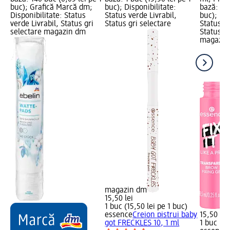
buc); Grafică Marcă dm;
buc); Disponibilitate:
bază: 1 b
Disponibilitate: Status
Status verde Livrabil,
buc); Dis
verde Livrabil, Status gri
Status gri selectare
Status ve
selectare magazin dm
Status gr
magazin
magazin dm
15,50 lei
1 buc (15,50 lei pe 1 buc)
essence
Creion pistrui baby
15,50 lei
got FRECKLES 10, 1 ml
1 buc (15