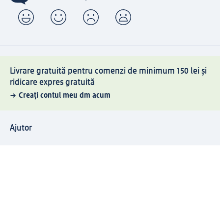
Livrare gratuită pentru comenzi de minimum 150 lei și
ridicare expres gratuită
Creați contul meu dm acum
Ajutor
Avantaje și Servicii
Relații clienți
Livrare și transport
Returnare și schimb
Compania dm
Compania
Responsabilitate
Carieră
Presă