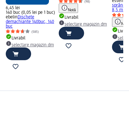
essence
(98)
sprâncene
6,45 lei
Notă
8,5 ml
140 buc (0,05 lei pe 1 buc)
ebelin
Dischete
Livrabil
demachiante 140buc, 140
Notă
selectare magazin dm
buc
Livrab
(585)
Livrabil
selec
selectare magazin dm