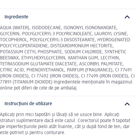
Ingrediente
AQUA (WATER), ISODODECANE, ISONONYL ISONONANOATE,
GLYCERIN, POLYGLYCERYL-3 POLYRICINOLEATE, LAUROYL LYSINE,
TOCOPHEROL, POLYGLYCERYL-3 DIISOSTEARATE, HYDROGENATED
POLYCYCLOPENTADIENE, DISTEARDIMONIUM HECTORITE,
POTASSIUM CETYL PHOSPHATE, SODIUM CHLORIDE, SYNTHETIC
BEESWAX, ETHYLHEXYLGLYCERIN, XANTHAN GUM, LECITHIN,
TETRASODIUM GLUTAMATE DIACETATE, ASCORBYL PALMITATE,
CITRIC ACID, PHENOXYETHANOL, PARFUM (FRAGRANCE), CI 77491
(IRON OXIDES), CI 77492 (IRON OXIDES), CI 77499 (IRON OXIDES), CI
77891 (TITANIUM DIOXIDE) Ingredientele menționate în magazinul
online pot diferi de cele de pe ambalaj.
Instrucțiuni de utilizare
Aplicați prin mici tapotări și lăsați să se usuce bine. Aplicați
straturi suplimentare dacă este cazul. Corectorul poate fi tapotat
pe imperfecțiunile pielii atât înainte, cât și după fond de ten, dar
este potrivit și pentru conturare.