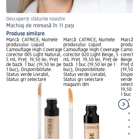
Descoperiți sfaturile noastre
Gh
Machiaj de mireasă în 11 pași
Ma
Produse similare
Marcă: CATRICE; Numele
Marcă: CATRICE; Numele
Marcă: 
produsului: Liquid
produsului: Liquid
produsul
Camouflage High Coverage
Camouflage High Coverage
Camoufl
corector 005 Light Natural,
corector 020 Light Beige, 5
corector
5 ml; Preț: 19,50 lei; Preț
ml; Preț: 19,50 lei; Preț de
Beige, 5 
de bază: 1 buc (19,50 lei pe
bază: 1 buc (19,50 lei pe 1
Preț de 
1 buc); Disponibilitate:
buc); Disponibilitate:
(19,50 le
Status verde Livrabil,
Status verde Livrabil,
Disponibi
Status gri selectare
Status gri selectare
verde Liv
magazin dm
selectar
19,50 lei
1 buc (19