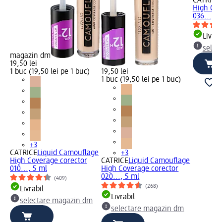
CATRICE
High Cov
036..., 5
Livrab
selec
magazin dm
19,50 lei
1 buc (19,50 lei pe 1 buc)
19,50 lei
1 buc (19,50 lei pe 1 buc)
+3
CATRICE
Liquid Camouflage
+3
High Coverage corector
CATRICE
Liquid Camouflage
010..., 5 ml
High Coverage corector
020..., 5 ml
(409)
(268)
Livrabil
Livrabil
selectare magazin dm
selectare magazin dm