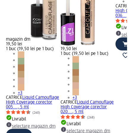
+3
CATRICE
High Cov
036..., 5
Livrab
selec
magazin dm
19,50 lei
1 buc (19,50 lei pe 1 buc)
19,50 lei
1 buc (19,50 lei pe 1 buc)
+3
CATRICE
Liquid Camouflage
+3
High Coverage corector
CATRICE
Liquid Camouflage
005..., 5 ml
High Coverage corector
020..., 5 ml
(260)
(268)
Livrabil
Livrabil
selectare magazin dm
selectare magazin dm