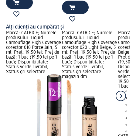
Alți clienți au cumpărat și
Marcă: CATRICE; Numele
Marcă: CATRICE; Numele
Marcă: 
produsului: Liquid
produsului: Liquid
produsul
Camouflage High Coverage
Camouflage High Coverage
Camoufl
corector 010 Porcellain, 5
corector 020 Light Beige, 5
corector
ml; Preț: 19,50 lei; Preț de
ml; Preț: 19,50 lei; Preț de
Beige, 5 
bază: 1 buc (19,50 lei pe 1
bază: 1 buc (19,50 lei pe 1
Preț de 
buc); Disponibilitate:
buc); Disponibilitate:
(19,50 le
Status verde Livrabil,
Status verde Livrabil,
Disponibi
Status gri selectare
Status gri selectare
verde Liv
magazin dm
selectar
19,50 lei
1 buc (19
+3