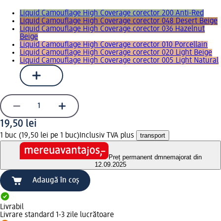
Liquid Camouflage High Coverage corector 200 Anti-Red
Liquid Camouflage High Coverage corector 048 Desert Beige
Liquid Camouflage High Coverage corector 036 Hazelnut
Beige
Liquid Camouflage High Coverage corector 010 Porcellain
Liquid Camouflage High Coverage corector 020 Light Beige
Liquid Camouflage High Coverage corector 005 Light Natural
19,50 lei
1 buc (19,50 lei pe 1 buc)
Inclusiv TVA plus
transport
Preț permanent dm
nemajorat din
12.09.2025
Adaugă în coș
Livrabil
Livrare standard 1-3 zile lucrătoare