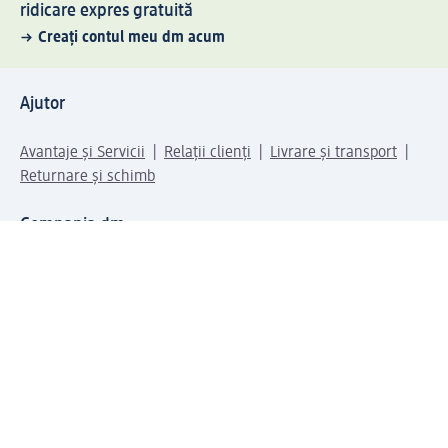
ridicare expres gratuită
Creați contul meu dm acum
Ajutor
Avantaje și Servicii
Relații clienți
Livrare și transport
Returnare și schimb
Compania dm
Compania
Responsabilitate
Carieră
Presă
Structura corporativă
Universul produselor dm
Lumea dm