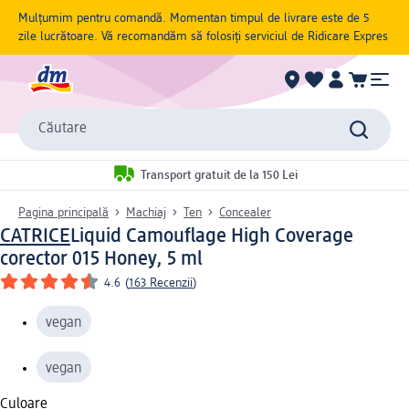
Mulțumim pentru comandă. Momentan timpul de livrare este de 5
zile lucrătoare. Vă recomandăm să folosiți serviciul de Ridicare Expres
Căutare
Transport gratuit de la 150 Lei
Pagina principală
Machiaj
Ten
Concealer
CATRICE
Liquid Camouflage High Coverage
corector 015 Honey, 5 ml
4.6
(
163 Recenzii
)
vegan
vegan
Culoare