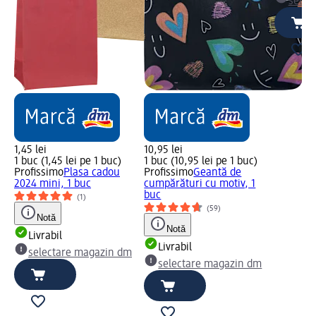
selec
1,45 lei
10,95 lei
1 buc (1,45 lei pe 1 buc)
1 buc (10,95 lei pe 1 buc)
Profissimo
Plasa cadou
Profissimo
Geantă de
2024 mini, 1 buc
cumpărături cu motiv, 1
buc
(1)
(59)
Notă
Notă
Livrabil
Livrabil
selectare magazin dm
selectare magazin dm