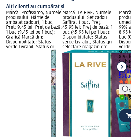
Alți clienți au cumpărat și
Marcă: Profissimo; Numele
Marcă: LA RIVE; Numele
Marcă: V
produsului: Hârtie de
produsului: Set cadou
produsul
ambalat cadouri, 1 buc;
Saffira, 1 buc; Preț:
umede pe
Preț: 9,45 lei; Preț de bază:
45,95 lei; Preț de bază: 1
99% apa,
1 buc (9,45 lei pe 1 buc);
buc (45,95 lei pe 1 buc);
8,95 lei;
Grafică Marcă dm;
Disponibilitate: Status
buc (0,16
Disponibilitate: Status
verde Livrabil, Status gri
Disponibi
verde Livrabil, Status gri
selectare magazin dm
verde Liv
selectar
8,95 lei
56 buc (0
Violeta
Ș
pentru b
56 buc
Notă
Livrab
selec