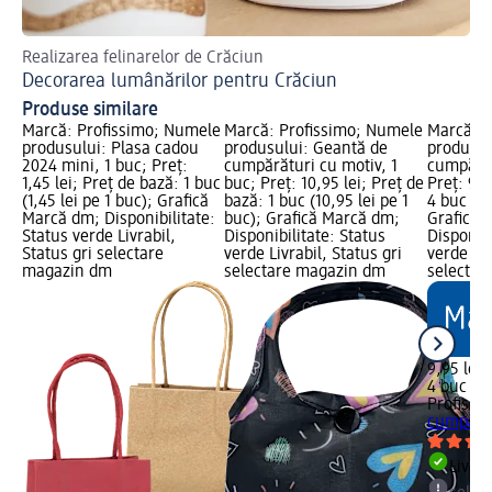
Realizarea felinarelor de Crăciun
Ide
Decorarea lumânărilor pentru Crăciun
Co
Produse similare
Marcă: Profissimo; Numele
Marcă: Profissimo; Numele
Marcă: P
produsului: Plasa cadou
produsului: Geantă de
produsul
2024 mini, 1 buc; Preț:
cumpărături cu motiv, 1
cumpărăt
1,45 lei; Preț de bază: 1 buc
buc; Preț: 10,95 lei; Preț de
Preț: 9,9
(1,45 lei pe 1 buc); Grafică
bază: 1 buc (10,95 lei pe 1
4 buc (2,
Marcă dm; Disponibilitate:
buc); Grafică Marcă dm;
Grafică 
Status verde Livrabil,
Disponibilitate: Status
Disponibi
Status gri selectare
verde Livrabil, Status gri
verde Liv
magazin dm
selectare magazin dm
selectar
9,95 lei
4 buc (2,
Profissi
cumpărăt
Livrab