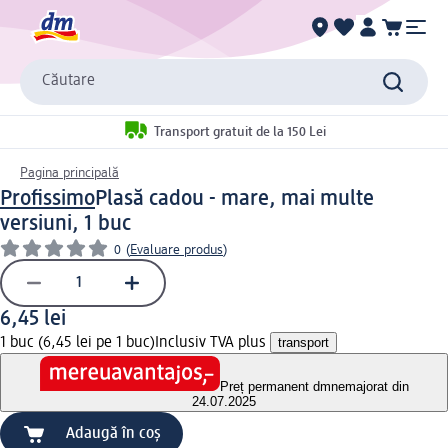
Căutare
Transport gratuit de la 150 Lei
Pagina principală
Profissimo
Plasă cadou - mare, mai multe
versiuni, 1 buc
0
(
Evaluare produs
)
6,45 lei
1 buc (6,45 lei pe 1 buc)
Inclusiv TVA plus
transport
Preț permanent dm
nemajorat din
24.07.2025
Adaugă în coș