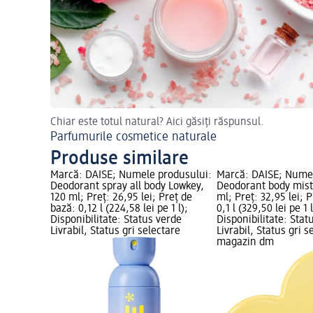
Chiar este totul natural? Aici găsiți răspunsul.
Parfumurile cosmetice naturale
Produse similare
Marcă: DAISE; Numele produsului:
Marcă: DAISE; Numel
Deodorant spray all body Lowkey,
Deodorant body mist
120 ml; Preț: 26,95 lei; Preț de
ml; Preț: 32,95 lei; 
bază: 0,12 l (224,58 lei pe 1 l);
0,1 l (329,50 lei pe 1 l
Disponibilitate: Status verde
Disponibilitate: Stat
Livrabil, Status gri selectare
Livrabil, Status gri s
magazin dm