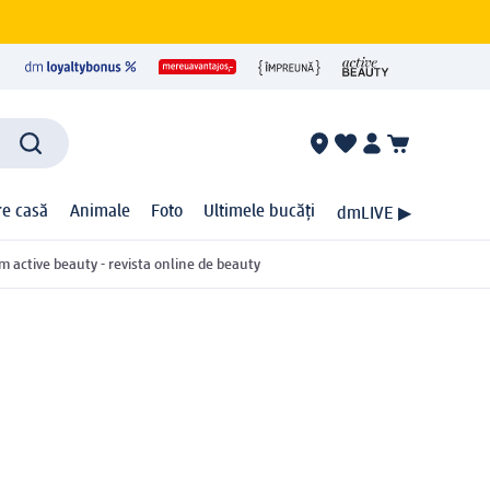
ire casă
Animale
Foto
Ultimele bucăți
dmLIVE ▶
m active beauty - revista online de beauty