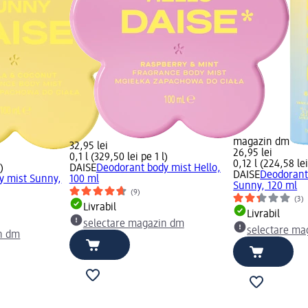
magazin dm
32,95 lei
26,95 lei
0,1 l (329,50 lei pe 1 l)
0,12 l (224,58 lei
)
DAISE
Deodorant body mist Hello,
DAISE
Deodorant 
y mist Sunny,
100 ml
Sunny, 120 ml
(9)
(3)
Livrabil
Livrabil
selectare magazin dm
selectare ma
n dm