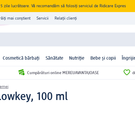
zile lucrătoare. Vă recomandăm să folosiți serviciul de Ridicare Expres
răiți mai conștient
Servicii
Relații clienți
Cosmetică bărbați
Sănătate
Nutriție
Bebe și copii
Îngrij
Cumpărături online MEREUAVANTAJOASE
d
femei
Lowkey, 100 ml