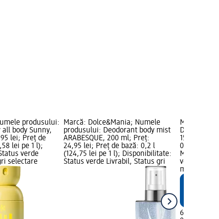
umele produsului:
Marcă: Dolce&Mania; Numele
Marcă: Bale
 all body Sunny,
produsului: Deodorant body mist
Deodorant b
95 lei; Preț de
ARABESQUE, 200 ml; Preț:
150 ml; Preț
58 lei pe 1 l);
24,95 lei; Preț de bază: 0,2 l
0,15 l (43,00
 Status verde
(124,75 lei pe 1 l); Disponibilitate:
Marcă dm; D
gri selectare
Status verde Livrabil, Status gri
verde Livrab
magazin d
6,45 lei