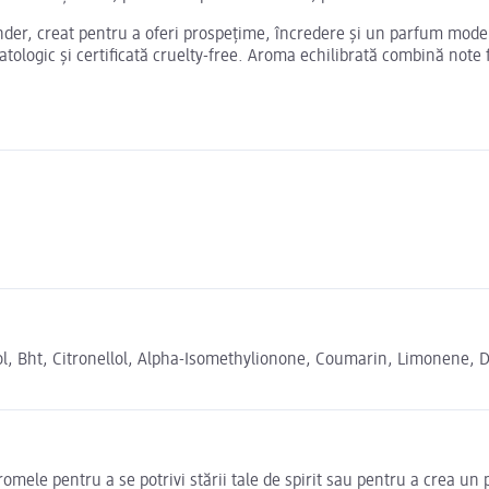
der, creat pentru a oferi prospețime, încredere și un parfum moder
rmatologic și certificată cruelty-free. Aroma echilibrată combină not
l, Bht, Citronellol, Alpha-Isomethylionone, Coumarin, Limonene, D
omele pentru a se potrivi stării tale de spirit sau pentru a crea un