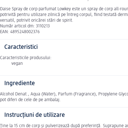
Daise Spray de corp parfumat Lowkey este un spray de corp all-roun
potrivită pentru utilizare zilnică pe întreg corpul, fiind testată de
versatil, potrivit oricărei stări de spirit.
Număr articol dm: 3110213
EAN: 4895248002376
Caracteristici
Caracteristicile produsului:
vegan
Ingrediente
Alcohol Denat., Aqua (Water), Parfum (Fragrance), Propylene Glyco
pot diferi de cele de pe ambalaj.
Instrucțiuni de utilizare
Ține la 15 cm de corp și pulverizează după preferință. Suprapune ar