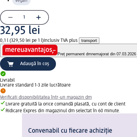
vegan
32,95 lei
0,1 l (329,50 lei pe 1 l)
Inclusiv TVA plus
transport
Preț permanent dm
nemajorat din 07.03.2026
Adaugă în coș
Livrabil
Livrare standard 1-3 zile lucrătoare
Verificați disponibilitatea într-un magazin dm
Livrare gratuită la orice comandă plasată, cu cont de client
Ridicare Expres din magazinul dm selectat în 60 minute.
Convenabil cu fiecare achiziție