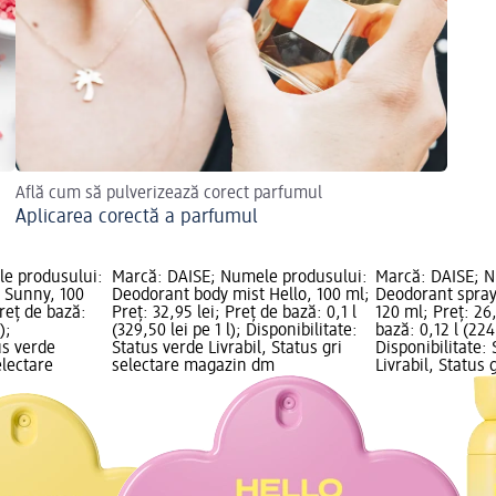
Află cum să pulverizează corect parfumul
Aplicarea corectă a parfumul
e produsului:
Marcă: DAISE; Numele produsului:
Marcă: DAISE; N
 Sunny, 100
Deodorant body mist Hello, 100 ml;
Deodorant spray
Preț de bază:
Preț: 32,95 lei; Preț de bază: 0,1 l
120 ml; Preț: 26,
);
(329,50 lei pe 1 l); Disponibilitate:
bază: 0,12 l (224,
us verde
Status verde Livrabil, Status gri
Disponibilitate:
electare
selectare magazin dm
Livrabil, Status 