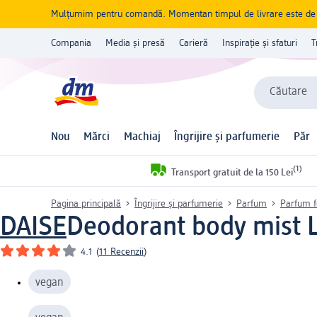
Mulțumim pentru comandă. Momentan timpul de livrare este de 5 
Compania
Media și presă
Carieră
Inspirație și sfaturi
T
Căutare
Nou
Mărci
Machiaj
Îngrijire și parfumerie
Păr
(1)
Transport gratuit de la 150 Lei
Pagina principală
Îngrijire și parfumerie
Parfum
Parfum 
DAISE
Deodorant body mist 
4.1
(
11 Recenzii
)
vegan