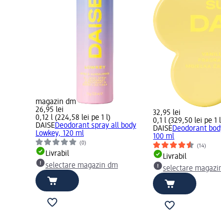
magazin dm
26,95 lei
32,95 lei
0,12 l (224,58 lei pe 1 l)
0,1 l (329,50 lei pe 1 l
DAISE
Deodorant spray all body
DAISE
Deodorant bod
Lowkey, 120 ml
100 ml
(0)
(14)
Livrabil
Livrabil
selectare magazin dm
selectare magazi