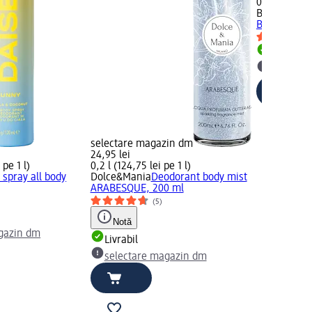
0,15 l (43,00
Balea
Deodo
Blush, 150 
Livrabil
selectar
selectare magazin dm
24,95 lei
 pe 1 l)
0,2 l (124,75 lei pe 1 l)
spray all body
Dolce&Mania
Deodorant body mist
ARABESQUE, 200 ml
(5)
Notă
gazin dm
Livrabil
selectare magazin dm