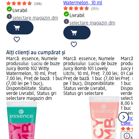
Watermelon, 10 ml
(388)
(351)
Livrabil
Livrabil
selectare magazin dm
selectare magazin dm
Alți clienți au cumpărat și
Marcă: essence; Numele
Marcă: essence; Numele
Marcă: 
produsului: Luciu de buze
produsului: Luciu de buze
produsul
Juicy Bomb 102 Witty
Juicy Bomb 101 Lovely
Juicy Bi
Watermelon, 10 ml; Preț:
Litchi, 10 ml; Preț: 7,00 lei;
01 Cake 
7,00 lei; Preț de bază: 1 buc
Preț de bază: 1 buc (7,00 lei
Preț: 8,0
(7,00 lei pe 1 buc);
pe 1 buc); Disponibilitate:
1 buc (8,
Disponibilitate: Status
Status verde Livrabil,
Disponibi
verde Livrabil, Status gri
Status gri selectare
verde Liv
selectare magazin dm
selectar
8,00 lei
1 buc (8,
essence
Birthday
Cake..., 
Notă