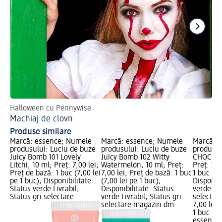
Halloween cu Pennywise
Af
Machiaj de clovn
Ma
Produse similare
Marcă: essence; Numele
Marcă: essence; Numele
Marcă: 
produsului: Luciu de buze
produsului: Luciu de buze
produsul
Juicy Bomb 101 Lovely
Juicy Bomb 102 Witty
CHOCO B
Litchi, 10 ml; Preț: 7,00 lei;
Watermelon, 10 ml; Preț:
Preț: 7,0
Preț de bază: 1 buc (7,00 lei
7,00 lei; Preț de bază: 1 buc
1 buc (7,
pe 1 buc); Disponibilitate:
(7,00 lei pe 1 buc);
Disponibi
Status verde Livrabil,
Disponibilitate: Status
verde Liv
Status gri selectare
verde Livrabil, Status gri
selectar
selectare magazin dm
7,00 lei
1 buc (7,
essence