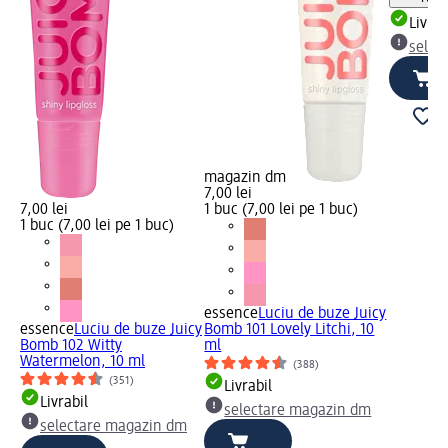
Livrab
selec
magazin dm
7,00 lei
7,00 lei
1 buc (7,00 lei pe 1 buc)
1 buc (7,00 lei pe 1 buc)
essence
Luciu de buze Juicy
essence
Luciu de buze Juicy
Bomb 101 Lovely Litchi, 10
Bomb 102 Witty
ml
Watermelon, 10 ml
(388)
(351)
Livrabil
Livrabil
selectare magazin dm
selectare magazin dm