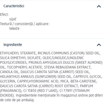
Caracteristici
Efect:
sijoč
Textură / consistență / aplicare:
tekoče
Ingrediente
ETHYLHEXYL STEARATE, RICINUS COMMUNIS (CASTOR) SEED OIL,
SILICA DIMETHYL SILYLATE, OLEIC/LINOLEIC/LINOLENIC
POLYGLYCERIDES, PRUNUS AMYGDALUS DULCIS (SWEET ALMOND)
OIL, TOCOPHERYL ACETATE, STEVIA REBAUDIANA EXTRACT,
CANOLA OIL, DAUCUS CAROTA SATIVA (CARROT) SEED OIL,
HELIANTHUS ANNUUS (SUNFLOWER) SEED OIL, CAPRYLYL GLYCOL,
GLYCERIN, CAPRYLHYDROXAMIC ACID, MICA, BETA-CAROTENE,
DAUCUS CAROTA SATIVA (CARROT) ROOT EXTRACT, PARFUM
(FRAGRANCE), CI 15850 (RED 7 LAKE), CI 77891 (TITANIUM
DIOXIDE). Ingredientele menționate în magazinul online pot diferi
de cele de pe ambalaj.