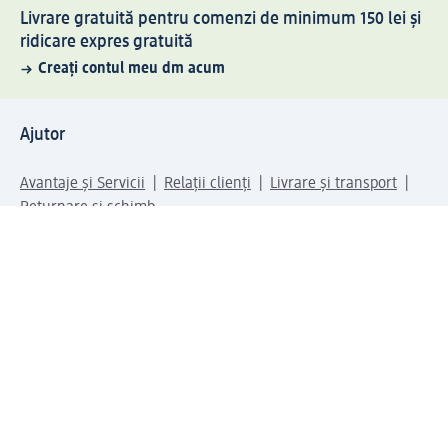
Livrare gratuită pentru comenzi de minimum 150 lei și
ridicare expres gratuită
Creați contul meu dm acum
Ajutor
Avantaje și Servicii
Relații clienți
Livrare și transport
Returnare și schimb
Compania dm
Compania
Responsabilitate
Carieră
Presă
Structura corporativă
Universul produselor dm
Lumea dm