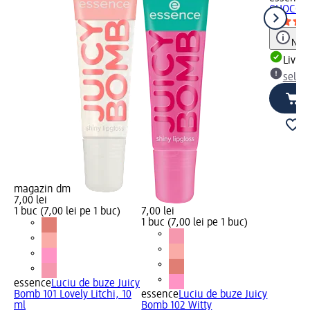
CHOCO B
Notă
Livrab
selec
magazin dm
7,00 lei
1 buc (7,00 lei pe 1 buc)
7,00 lei
1 buc (7,00 lei pe 1 buc)
essence
Luciu de buze Juicy
Bomb 101 Lovely Litchi, 10
essence
Luciu de buze Juicy
ml
Bomb 102 Witty