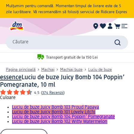
Mulțumim pentru comandă. Momentan timpul de livrare este de 5
zile lucrătoare. Vă recomandăm să folosiți serviciul de Ridicare Expres
Căutare
Transport gratuit de la 150 Lei
Pagina principală
Machiaj
Machiaj buze
Luciu de buze
essence
Luciu de buze Juicy Bomb 104 Poppin’
Pomegranate, 10 ml
4.5
(
374 Recenzii
)
Culoare
Luciu de buze Juicy Bomb 103 Proud Papaya
Luciu de buze Juicy Bomb 101 Lovely Litchi
Luciu de buze Juicy Bomb 104 Poppin’ Pomegranate
Luciu de buze Juicy Bomb 102 Witty Watermelon