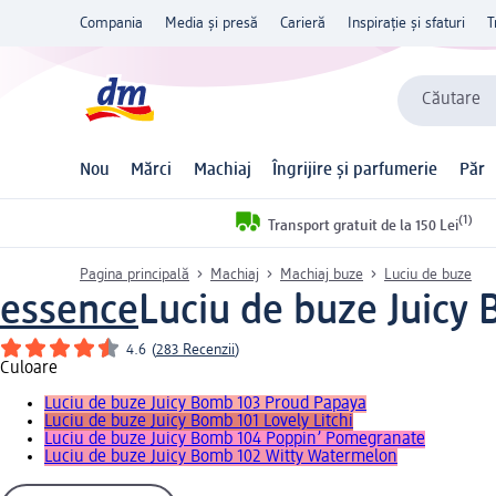
Compania
Media și presă
Carieră
Inspirație și sfaturi
T
Căutare
Nou
Mărci
Machiaj
Îngrijire și parfumerie
Păr
(1)
Transport gratuit de la 150 Lei
Pagina principală
Machiaj
Machiaj buze
Luciu de buze
essence
Luciu de buze Juicy
4.6
(
283 Recenzii
)
Culoare
Luciu de buze Juicy Bomb 103 Proud Papaya
Luciu de buze Juicy Bomb 101 Lovely Litchi
Luciu de buze Juicy Bomb 104 Poppin’ Pomegranate
Luciu de buze Juicy Bomb 102 Witty Watermelon