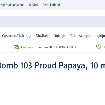
răiți mai conștient
Servicii
Relații clienți
Cosmetică bărbați
Sănătate
Nutriție
Bebe și copii
Îngrij
Cumpărături online MEREUAVANTAJOASE
d
 Bomb 103 Proud Papaya, 10 