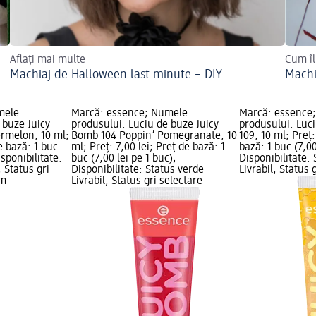
Aflați mai multe
Cum îl
Machiaj de Halloween last minute – DIY
Machi
mele
Marcă: essence; Numele
Marcă: essence
 buze Juicy
produsului: Luciu de buze Juicy
produsului: Luc
rmelon, 10 ml;
Bomb 104 Poppin’ Pomegranate, 10
109, 10 ml; Preț:
de bază: 1 buc
ml; Preț: 7,00 lei; Preț de bază: 1
bază: 1 buc (7,00
isponibilitate:
buc (7,00 lei pe 1 buc);
Disponibilitate:
, Status gri
Disponibilitate: Status verde
Livrabil, Status 
dm
Livrabil, Status gri selectare