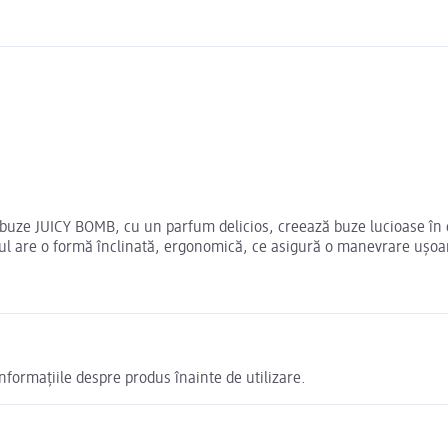
 de buze JUICY BOMB, cu un parfum delicios, creează buze lucioase în
orul are o formă înclinată, ergonomică, ce asigură o manevrare ușoar
informațiile despre produs înainte de utilizare.