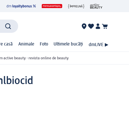
ire casă
Animale
Foto
Ultimele bucăți
dmLIVE ▶
m active beauty - revista online de beauty
ml
biocid