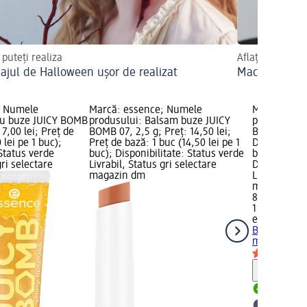
 puteți realiza
Aflați mai mult
ajul de Halloween ușor de realizat
Machiaj de v
; Numele
Marcă: essence; Numele
Marcă: ess
iu buze JUICY BOMB
produsului: Balsam buze JUICY
produsului:
 7,00 lei; Preț de
BOMB 07, 2,5 g; Preț: 14,50 lei;
Birthday Bo
 lei pe 1 buc);
Preț de bază: 1 buc (14,50 lei pe 1
Day, 10 ml; 
 Status verde
buc); Disponibilitate: Status verde
bază: 1 buc 
gri selectare
Livrabil, Status gri selectare
Disponibilit
magazin dm
Livrabil, St
magazin d
8,00 lei
1 buc (8,00 
essence
Luc
Birthday Bo
ml
Notă
Livrabil