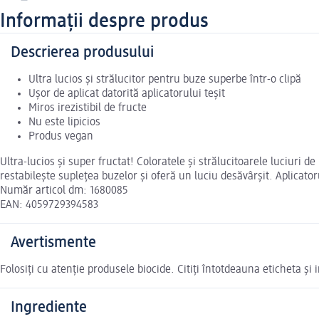
Informații despre produs
Descrierea produsului
Ultra lucios și strălucitor pentru buze superbe într-o clipă
Ușor de aplicat datorită aplicatorului teșit
Miros irezistibil de fructe
Nu este lipicios
Produs vegan
Ultra-lucios și super fructat! Coloratele și strălucitoarele luciuri
restabilește suplețea buzelor și oferă un luciu desăvârșit. Aplicat
Număr articol dm: 1680085
EAN: 4059729394583
Avertismente
Folosiți cu atenție produsele biocide. Citiți întotdeauna eticheta și 
Ingrediente