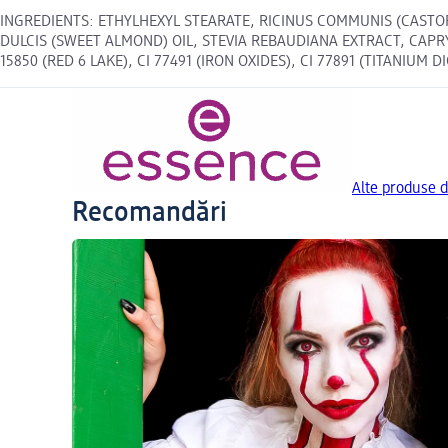
INGREDIENTS: ETHYLHEXYL STEARATE, RICINUS COMMUNIS (CASTOR
DULCIS (SWEET ALMOND) OIL, STEVIA REBAUDIANA EXTRACT, CAPR
15850 (RED 6 LAKE), CI 77491 (IRON OXIDES), CI 77891 (TITANIUM DIO
Alte produse d
Recomandări