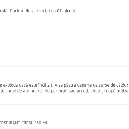
ală. Parfum floral-fructat cu 0% alcool.
e exploda dacă este ȋncălzit. A se păstra departe de surse de căldu
lte surse de aprindere. Nu perforaţi sau ardeţi, chiar şi după utiliz
ERSPIRANT FRESH 150 ML