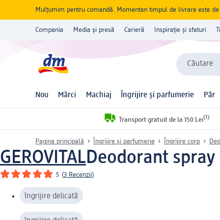
Mulțumim pentru comandă. Momentan timpul de livrare este de 5 
Compania
Media și presă
Carieră
Inspirație și sfaturi
T
Căutare
Nou
Mărci
Machiaj
Îngrijire și parfumerie
Păr
(1)
Transport gratuit de la 150 Lei
Pagina principală
Îngrijire și parfumerie
Îngrijire corp
Deo
GEROVITAL
Deodorant spray 
5
(
3 Recenzii
)
îngrijire delicată