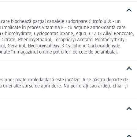
i care blochează parțial canalele sudoripare Citrofolul® - un
 implicate în proces Vitamina E - cu acțiune antioxidantă care
m Chlorohydrate, Cyclopentasiloxane, Aqua, C12-15 Alkyl Benzoate,
l Citrate, Phenoxyethanol, Tocopheryl Acetate, Pentaerythrityl
lool, Geraniol, Hydroxyisohexyl 3-Cyclohene Carboxaldehyde.
ionate în magazinul online pot diferi de cele de pe ambalaj.
presiune: poate exploda dacă este ȋncălzit. A se păstra departe de
 unei alte surse de aprindere. Nu perforaţi sau ardeţi, chiar şi