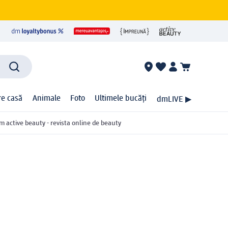
ire casă
Animale
Foto
Ultimele bucăți
dmLIVE ▶
m active beauty - revista online de beauty