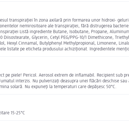
cesul transpirației în zona axilară prin formarea unor hidroxi- gelur
ntelor nemirositoare ale transpirației, fără distrugerea bacteriei
ranspirației Listă ingrediente Butane, Isobutane, Propane, Aluminu
10 Diisostearate, Glycerin, Cetyl PEG/PPG-10/1 Dimethicone, Triethy
ellol, Hexyl Cinnamal, Butylphenyl Methylpropional, Limonene, Lina
tele listate pe eticheta produsului achiziționat. Ingredientele menț
irect pe piele! Pericol. Aerosol extrem de inflamabil. Recipient sub 
umatul interzis. Nu pulverizaţi deasupra unei flăcări deschise sau a
lumina solară. Nu expuneţi la temperaturi care depăşesc 50°C.
itare 15-25°C