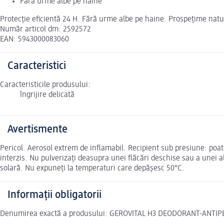
Fără urme albe pe haine
Protecţie eficientă 24 H. Fără urme albe pe haine. Prospeţime natur
Număr articol dm: 2592572
EAN: 5943000083060
Caracteristici
Caracteristicile produsului:
îngrijire delicată
Avertismente
Pericol. Aerosol extrem de inflamabil. Recipient sub presiune: poat
interzis. Nu pulverizaţi deasupra unei flăcări deschise sau a unei a
solară. Nu expuneţi la temperaturi care depăşesc 50°C.
Informații obligatorii
Denumirea exactă a produsului: GEROVITAL H3 DEODORANT-ANTIP