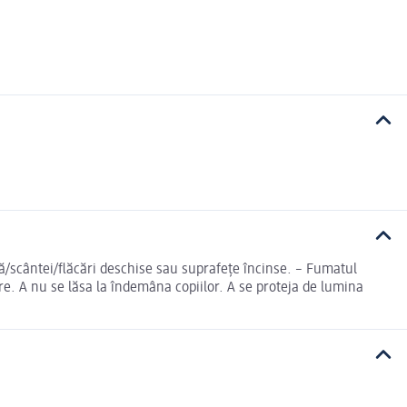
ră/scântei/flăcări deschise sau suprafeţe încinse. – Fumatul
are. A nu se lăsa la îndemâna copiilor. A se proteja de lumina