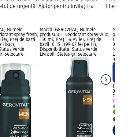
eriți ce trebuie să conțină coșulețul de urgență
Aceste produse
țul de urgență: Ajutor pentru invitații la
Checklist pent
ă
AL; Numele
Marcă: GEROVITAL; Numele
Marcă: FEL
dorant spray fresh,
produsului: Deodorant spray Wild,
produsului:
 lei; Preț de bază:
150 ml; Preț: 14,95 lei; Preț de
150 ml; Preț
e 1 buc);
bază: 0,15 l (99,67 lei pe 1 l);
0,15 l (114,3
 Status verde
Disponibilitate: Status verde
NOU; Dispon
gri selectare
Livrabil, Status gri selectare
Livrabil, St
magazin d
17,15 lei
0,15 l (114,33
FELCE AZZ
Fresh, 150 
Livrabil
selectar