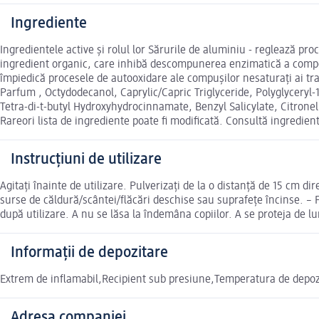
Ingrediente
Ingredientele active și rolul lor Sărurile de aluminiu - reglează pro
ingredient organic, care inhibă descompunerea enzimatică a compone
împiedică procesele de autooxidare ale compușilor nesaturați ai t
Parfum , Octydodecanol, Caprylic/Capric Triglyceride, Polyglyceryl-
Tetra-di-t-butyl Hydroxyhydrocinnamate, Benzyl Salicylate, Citron
Rareori lista de ingrediente poate fi modificată. Consultă ingredien
Instrucțiuni de utilizare
Agitați înainte de utilizare. Pulverizaţi de la o distanţă de 15 cm d
surse de căldură/scântei/flăcări deschise sau suprafeţe încinse. – F
după utilizare. A nu se lăsa la îndemâna copiilor. A se proteja de 
Informații de depozitare
Extrem de inflamabil,Recipient sub presiune,Temperatura de depoz
Adresa companiei