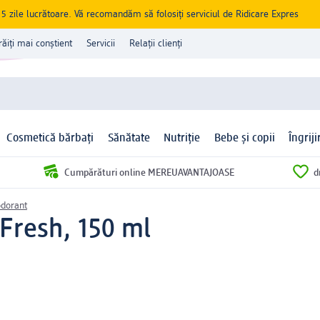
zile lucrătoare. Vă recomandăm să folosiți serviciul de Ridicare Expres
răiți mai conștient
Servicii
Relații clienți
Cosmetică bărbați
Sănătate
Nutriție
Bebe și copii
Îngrij
Cumpărături online MEREUAVANTAJOASE
d
dorant
Fresh, 150 ml