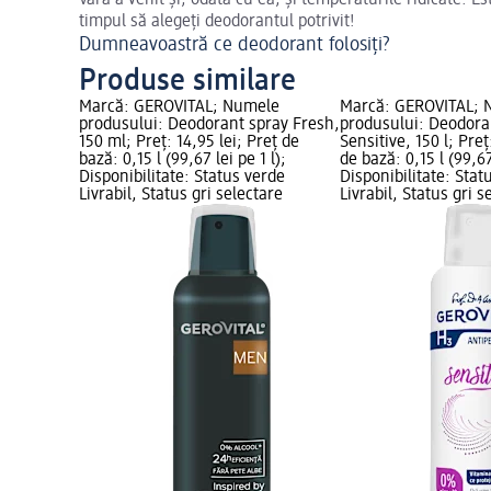
Vara a venit și, odată cu ea, și temperaturile ridicate. Es
timpul să alegeți deodorantul potrivit!
Dumneavoastră ce deodorant folosiți?
Produse similare
Marcă: GEROVITAL; Numele
Marcă: GEROVITAL; 
produsului: Deodorant spray Fresh,
produsului: Deodora
150 ml; Preț: 14,95 lei; Preț de
Sensitive, 150 l; Preț
bază: 0,15 l (99,67 lei pe 1 l);
de bază: 0,15 l (99,67 
Disponibilitate: Status verde
Disponibilitate: Stat
Livrabil, Status gri selectare
Livrabil, Status gri s