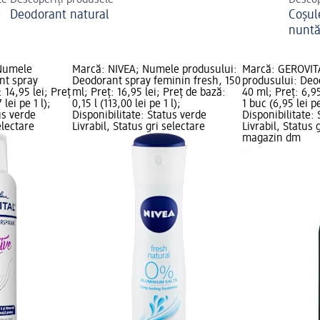
te
Descoperiți produsele
Descop
Deodorant natural
Coșule
nunt
Numele
Marcă: NIVEA; Numele produsului:
Marcă: GEROVIT
nt spray
Deodorant spray feminin fresh, 150
produsului: Deo
: 14,95 lei; Preț
ml; Preț: 16,95 lei; Preț de bază:
40 ml; Preț: 6,95
lei pe 1 l);
0,15 l (113,00 lei pe 1 l);
1 buc (6,95 lei p
us verde
Disponibilitate: Status verde
Disponibilitate:
electare
Livrabil, Status gri selectare
Livrabil, Status 
magazin dm