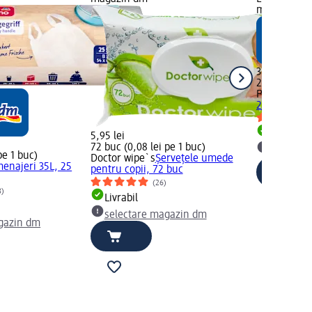
magazin d
3,45 lei
25 buc (0,14
Profissimo
S
25 litri, 25 
Livrabil
5,95 lei
72 buc (0,08 lei pe 1 buc)
selectar
pe 1 buc)
Doctor wipe`s
Şerveţele umede
menajeri 35L, 25
pentru copii, 72 buc
(26)
8)
Livrabil
selectare magazin dm
gazin dm