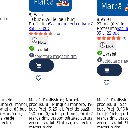
8,95 lei
n dm
10 buc (0,90 lei pe 1 buc)
8,95 lei
Profissimo
Saci menajeri cu bandă
22 buc (0,41 lei 
35L, 10 buc
Profissimo
Saci 
35 L, 22 buc
(54)
(7)
Notă
Notă
Livrabil
Livrabil
selectare magazin dm
selectare ma
Numele
Marcă: Profissimo; Numele
Marcă: Profissi
gunoi cu mâner,
produsului: Pungi cu mânere, 150
produsului: Saci
osmetic, 85 buc;
buc; Preț: 5,25 lei; Preț de bază:
buc; Preț: 3,95 l
ică Marcă dm;
150 buc (0,04 lei pe 1 buc); Grafică
buc (0,16 lei pe 
us verde
Marcă dm; Disponibilitate: Status
Marcă dm; Dispon
electare
verde Livrabil, Status gri selectare
verde Livrabil, S
magazin dm
magazin dm