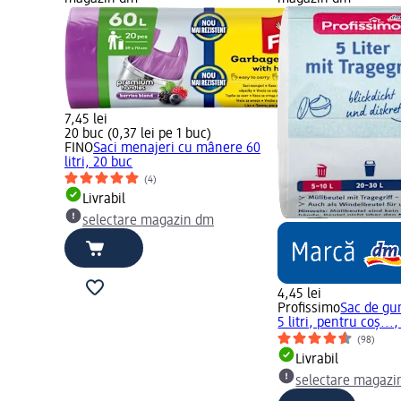
7,45 lei
20 buc (0,37 lei pe 1 buc)
FINO
Saci menajeri cu mânere 60
litri, 20 buc
(4)
Livrabil
selectare magazin dm
4,45 lei
Profissimo
Sac de gu
5 litri, pentru coș...
(98)
Livrabil
selectare magazi