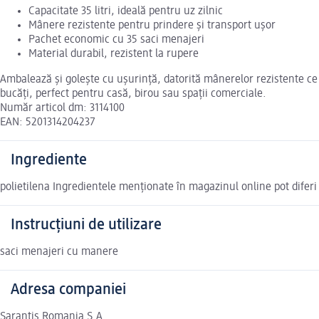
Capacitate 35 litri, ideală pentru uz zilnic
Mânere rezistente pentru prindere și transport ușor
Pachet economic cu 35 saci menajeri
Material durabil, rezistent la rupere
Ambalează și golește cu ușurință, datorită mânerelor rezistente ce a
bucăți, perfect pentru casă, birou sau spații comerciale.
Număr articol dm: 3114100
EAN: 5201314204237
Ingrediente
polietilena Ingredientele menționate în magazinul online pot diferi
Instrucțiuni de utilizare
saci menajeri cu manere
Adresa companiei
Sarantis Romania S.A.