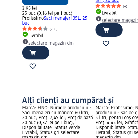
litri, 20 buc
(4)
3,95 lei
Livrabil
25 buc (0,16 lei pe 1 buc)
Profissimo
Saci menajeri 35L, 25
selectare magazi
buc
(208)
Livrabil
selectare magazin dm
Alți clienți au cumpărat și
Marcă: FINO; Numele produsului:
Marcă: Profissimo; 
Saci menajeri cu mânere 60 litri,
produsului: Sac de 
20 buc; Preț: 7,45 lei; Preț de bază:
5 litri, pentru coș c
20 buc (0,37 lei pe 1 buc);
Preț: 4,45 lei; Graf
Disponibilitate: Status verde
Disponibilitate: Stat
Livrabil, Status gri selectare
Livrabil, Status gri s
magazin dm
magazin dm