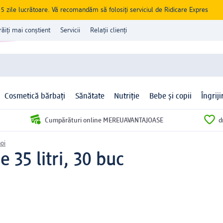
zile lucrătoare. Vă recomandăm să folosiți serviciul de Ridicare Expres
răiți mai conștient
Servicii
Relații clienți
Cosmetică bărbați
Sănătate
Nutriție
Bebe și copii
Îngrij
Cumpărături online MEREUAVANTAJOASE
d
oi
 35 litri, 30 buc