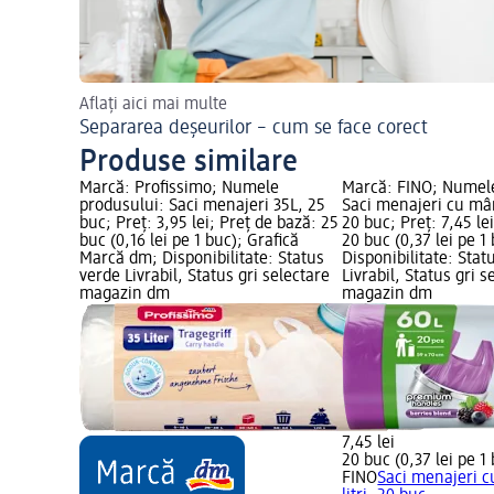
Aflați aici mai multe
Separarea deșeurilor – cum se face corect
Produse similare
Marcă: Profissimo; Numele
Marcă: FINO; Numele
produsului: Saci menajeri 35L, 25
Saci menajeri cu mân
buc; Preț: 3,95 lei; Preț de bază: 25
20 buc; Preț: 7,45 le
buc (0,16 lei pe 1 buc); Grafică
20 buc (0,37 lei pe 1
Marcă dm; Disponibilitate: Status
Disponibilitate: Stat
verde Livrabil, Status gri selectare
Livrabil, Status gri s
magazin dm
magazin dm
7,45 lei
20 buc (0,37 lei pe 1
FINO
Saci menajeri 