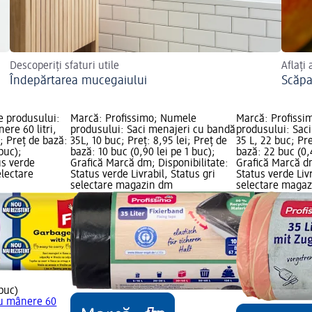
Descoperiți sfaturi utile
Aflați
Îndepărtarea mucegaiului
Scăpa
 produsului:
Marcă: Profissimo; Numele
Marcă: Profissi
ere 60 litri,
produsului: Saci menajeri cu bandă
produsului: Sac
i; Preț de bază:
35L, 10 buc; Preț: 8,95 lei; Preț de
35 L, 22 buc; Pre
 buc);
bază: 10 buc (0,90 lei pe 1 buc);
bază: 22 buc (0,4
us verde
Grafică Marcă dm; Disponibilitate:
Grafică Marcă dm
electare
Status verde Livrabil, Status gri
Status verde Livr
selectare magazin dm
selectare maga
 buc)
cu mânere 60