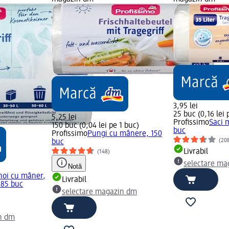
3,95 lei
25 buc (0,16 lei 
5,25 lei
Profissimo
Saci 
150 buc (0,04 lei pe 1 buc)
buc
Profissimo
Pungi cu mânere, 150
(20
buc
Livrabil
(148)
selectare ma
Notă
noi cu mâner,
Livrabil
, 85 buc
selectare magazin dm
n dm