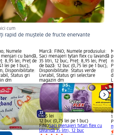
 aici cum
ți rapid de muștele de fructe enervante
mo; Numele
Marcă: FINO; Numele produsului:
Marcă: Prof
i menjari cu bandă,
Saci menajeri tytan flex cu lavandă
produsului:
ț: 8,95 lei; Preț de
35 litri, 12 buc; Preț: 8,95 lei; Preț
mânere, par
1 lei pe 1 buc);
de bază: 12 buc (0,75 lei pe 1 buc);
Preț: 8,45 l
; Disponibilitate:
Disponibilitate: Status verde
(8,45 lei pe
abil, Status gri
Livrabil, Status gri selectare
dm; Disponib
zin dm
magazin dm
Livrabil, St
magazin d
8,45 lei
8,95 lei
1 buc (8,45 
12 buc (0,75 lei pe 1 buc)
Profissimo
S
FINO
Saci menajeri tytan flex cu
mânere, par
lavandă 35 litri, 12 buc