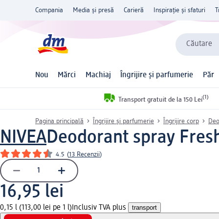
Compania
Media și presă
Carieră
Inspirație și sfaturi
T
Căutare
Nou
Mărci
Machiaj
Îngrijire și parfumerie
Păr
(1)
Transport gratuit de la 150 Lei
Pagina principală
Îngrijire și parfumerie
Îngrijire corp
Deo
NIVEA
Deodorant spray Fresh
4.5
(
13 Recenzii
)
16,95 lei
0,15 l (113,00 lei pe 1 l)
Inclusiv TVA plus
transport