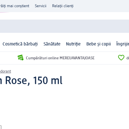
răiți mai conștient
Servicii
Relații clienți
Cosmetică bărbați
Sănătate
Nutriție
Bebe și copii
Îngrij
Cumpărături online MEREUAVANTAJOASE
d
dorant
 Rose, 150 ml