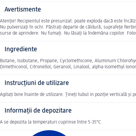
Avertismente
Atenție! Recipientul este presurizat: poate exploda dacă este încălzi
Nu pulverizați în ochi. Păstrați departe de căldură, suprafețe fierbin
surse de aprindere. Nu fumați. Nu lăsați la îndemâna copiilor. Fol
Ingrediente
Butane, Isobutane, Propane, Cyclomethicone, Aluminum Chlorohyd
Dimethiconol, Citronellol, Geraniol, Linalool, alpha-Isomethyl Iono
Instrucțiuni de utilizare
Agitaţi bine înainte de utilizare. Țineți tubul in poziție verticală și
Informații de depozitare
A se depozita la temperaturi cuprinse între 5-35°C.