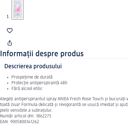
Informații despre produs
Descrierea produsului
Prospețime de durată
Protecție antiperspirantă 48h
Fără alcool etilic
Alegeți antiperspirantul spray NIVEA Fresh Rose Touch și bucurați-vă
toată ziua! Formula delicată și revigorantă se usucă imediat și ajută 
pielii sensibile a subrațului.
Număr articol dm: 1862273
EAN: 9005800341262