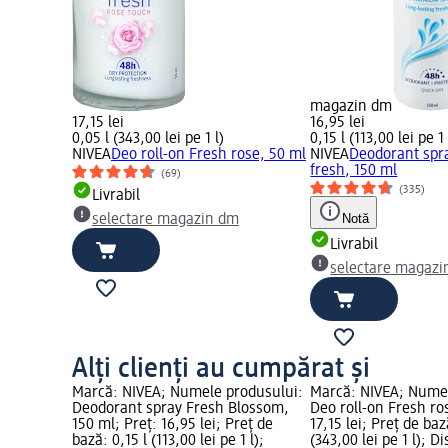
magazin dm
17,15 lei
16,95 lei
0,05 l (343,00 lei pe 1 l)
0,15 l (113,00 lei pe 1 
NIVEA
Deo roll-on Fresh rose, 50 ml
NIVEA
Deodorant spr
fresh, 150 ml
(69)
(335)
Livrabil
Notă
selectare magazin dm
Livrabil
selectare magazi
Alți clienți au cumpărat și
Marcă: NIVEA; Numele produsului:
Marcă: NIVEA; Numel
Deodorant spray Fresh Blossom,
Deo roll-on Fresh ro
150 ml; Preț: 16,95 lei; Preț de
17,15 lei; Preț de baz
bază: 0,15 l (113,00 lei pe 1 l);
(343,00 lei pe 1 l); Di