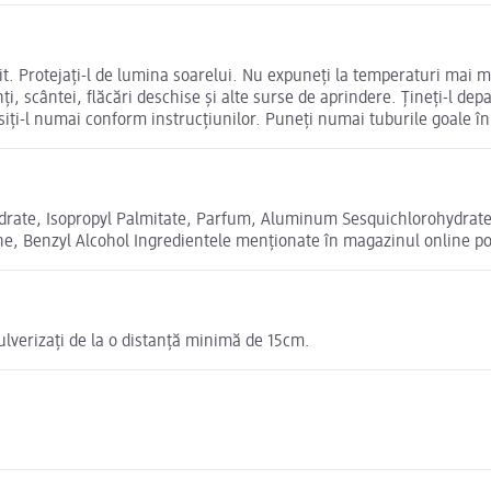
t. Protejați-l de lumina soarelui. Nu expuneți la temperaturi mai mar
ți, scântei, flăcări deschise și alte surse de aprindere. Țineți-l depa
osiți-l numai conform instrucțiunilor. Puneți numai tuburile goale 
rate, Isopropyl Palmitate, Parfum, Aluminum Sesquichlorohydrate
ne, Benzyl Alcohol Ingredientele menționate în magazinul online pot
 pulverizați de la o distanță minimă de 15cm.