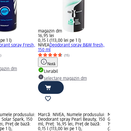
magazin dm
16,95 lei
 pe 1 l)
0,15 l (113,00 lei pe 1 l)
rant spray Fresh,
NIVEA
Deodorant spray B&W fresh,
150 ml
8)
(15)
Notă
gazin dm
Livrabil
selectare magazin dm
umele produsului:
Marcă: NIVEA; Numele produsului:
Marcă: NIVE
 Solar Spark, 150
Deodorant spray Pearl Beauty, 150
Gel de duș 
ei; Preț de bază:
ml; Preț: 16,95 lei; Preț de bază:
19,45 lei; P
pe 1 l);
0,15 l (113,00 lei pe 1 l);
(77,80 lei pe