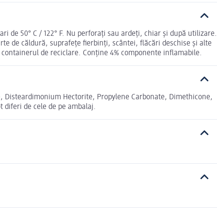
i de 50° C / 122° F. Nu perforați sau ardeți, chiar și după utilizare.
rte de căldură, suprafețe fierbinți, scântei, flăcări deschise și alte
în containerul de reciclare. Conține 4% componente inflamabile.
, Disteardimonium Hectorite, Propylene Carbonate, Dimethicone,
 diferi de cele de pe ambalaj.