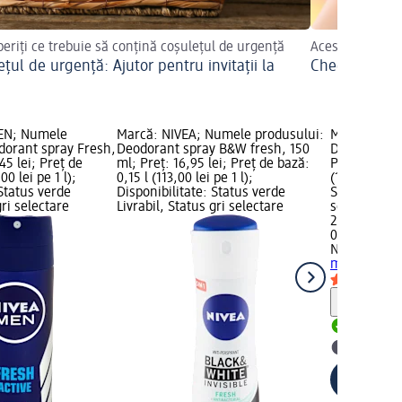
eriți ce trebuie să conțină coșulețul de urgență
Aceste produse
țul de urgență: Ajutor pentru invitații la
Checklist pent
ă
EN; Numele
Marcă: NIVEA; Numele produsului:
Marcă: NIVE
dorant spray Fresh,
Deodorant spray B&W fresh, 150
Deo spray f
45 lei; Preț de
ml; Preț: 16,95 lei; Preț de bază:
Preț: 20,95 
00 lei pe 1 l);
0,15 l (113,00 lei pe 1 l);
(104,75 lei p
 Status verde
Disponibilitate: Status verde
Status verde
gri selectare
Livrabil, Status gri selectare
selectare 
20,95 lei
0,2 l (104,75
NIVEA
Deo s
ml
Notă
Livrabil
selectar