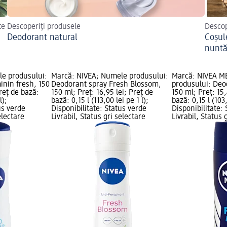
te
Descoperiți produsele
Descop
Deodorant natural
Coșule
nunt
e produsului:
Marcă: NIVEA; Numele produsului:
Marcă: NIVEA M
inin fresh, 150
Deodorant spray Fresh Blossom,
produsului: Deo
Preț de bază:
150 ml; Preț: 16,95 lei; Preț de
150 ml; Preț: 15,
l);
bază: 0,15 l (113,00 lei pe 1 l);
bază: 0,15 l (103,
us verde
Disponibilitate: Status verde
Disponibilitate:
electare
Livrabil, Status gri selectare
Livrabil, Status 