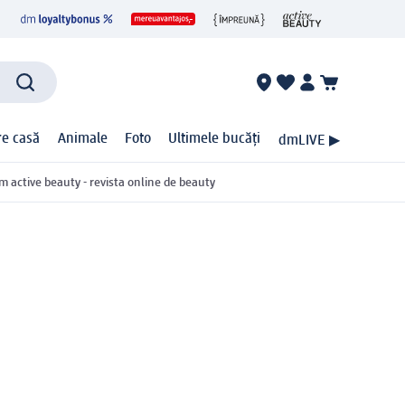
ire casă
Animale
Foto
Ultimele bucăți
dmLIVE ▶
m active beauty - revista online de beauty