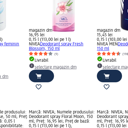
magazin dm
magazin dm
16,95 lei
15,45 lei
l)
0,15 l (113,00 lei pe 1 l)
0,15 l (103,00 lei
ay feminin
NIVEA
Deodorant spray Fresh
NIVEA MEN
Deodo
Blossom, 150 ml
150 ml
(9)
(19
Livrabil
Livrabil
selectare magazin dm
selectare ma
n dm
e produsului:
Marcă: NIVEA; Numele produsului:
Marcă: NIVEA; N
se, 50 ml; Preț:
Deodorant spray Floral Moon, 150
Deodorant spray
ă: 0,05 l
ml; Preț: 16,95 lei; Preț de bază:
ml; Preț: 16,95 l
sponibilitate:
0,15 l (113,00 lei pe 1 l);
0,15 l (113,00 lei 