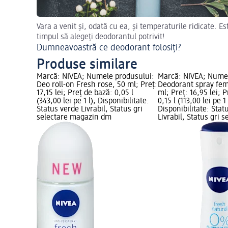
Vara a venit și, odată cu ea, și temperaturile ridicate. Es
timpul să alegeți deodorantul potrivit!
Dumneavoastră ce deodorant folosiți?
Produse similare
Marcă: NIVEA; Numele produsului:
Marcă: NIVEA; Numel
Deo roll-on Fresh rose, 50 ml; Preț:
Deodorant spray fem
17,15 lei; Preț de bază: 0,05 l
ml; Preț: 16,95 lei; 
(343,00 lei pe 1 l); Disponibilitate:
0,15 l (113,00 lei pe 1 
Status verde Livrabil, Status gri
Disponibilitate: Stat
selectare magazin dm
Livrabil, Status gri s