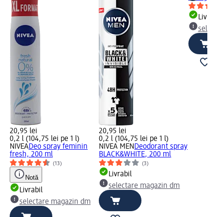
Livrab
selec
20,95 lei
20,95 lei
0,2 l (104,75 lei pe 1 l)
0,2 l (104,75 lei pe 1 l)
NIVEA
Deo spray feminin
NIVEA MEN
Deodorant spray
fresh, 200 ml
BLACK&WHITE, 200 ml
(13)
(3)
Livrabil
Notă
selectare magazin dm
Livrabil
selectare magazin dm