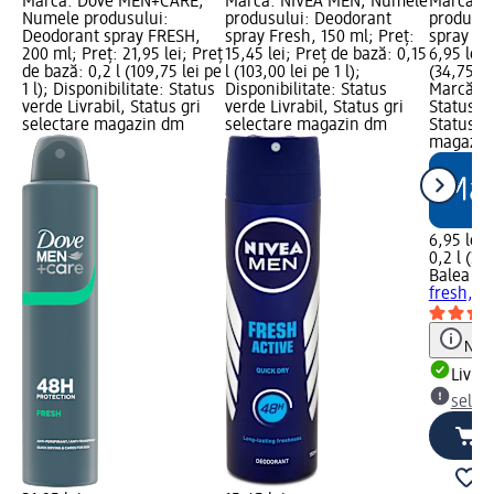
Marcă: Dove MEN+CARE;
Marcă: NIVEA MEN; Numele
Marcă: 
Numele produsului:
produsului: Deodorant
produsul
Deodorant spray FRESH,
spray Fresh, 150 ml; Preț:
spray fre
200 ml; Preț: 21,95 lei; Preț
15,45 lei; Preț de bază: 0,15
6,95 lei;
de bază: 0,2 l (109,75 lei pe
l (103,00 lei pe 1 l);
(34,75 lei
1 l); Disponibilitate: Status
Disponibilitate: Status
Marcă dm
verde Livrabil, Status gri
verde Livrabil, Status gri
Status ve
selectare magazin dm
selectare magazin dm
Status gr
magazin
6,95 lei
0,2 l (34,
Balea M
fresh, 2
Notă
Livrab
selec