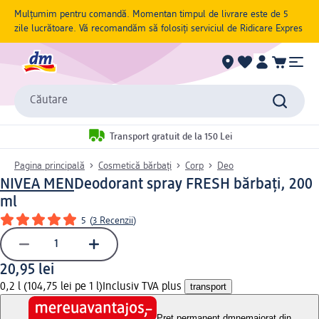
Mulțumim pentru comandă. Momentan timpul de livrare este de 5
zile lucrătoare. Vă recomandăm să folosiți serviciul de Ridicare Expres
Căutare
Transport gratuit de la 150 Lei
Pagina principală
Cosmetică bărbați
Corp
Deo
NIVEA MEN
Deodorant spray FRESH bărbați, 200
ml
5
(
3 Recenzii
)
20,95 lei
0,2 l (104,75 lei pe 1 l)
Inclusiv TVA plus
transport
Preț permanent dm
nemajorat din