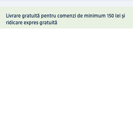
Livrare gratuită pentru comenzi de minimum 150 lei și
ridicare expres gratuită
Creați contul meu dm acum
Ajutor
Avantaje și Servicii
Relații clienți
Livrare și transport
Returnare și schimb
Compania dm
Compania
Responsabilitate
Carieră
Presă
Structura corporativă
Universul produselor dm
Lumea dm