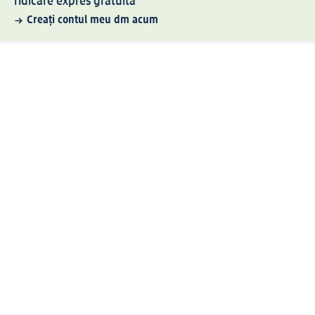
ridicare expres gratuită
Creați contul meu dm acum
Ajutor
Avantaje și Servicii
Relații clienți
Livrare și transport
Returnare și schimb
Compania dm
Compania
Responsabilitate
Carieră
Presă
Structura corporativă
Universul produselor dm
Lumea dm