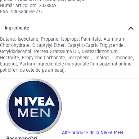
Număr articol dm: 2028845
EAN: 9005800365732
Ingrediente
Butane, Isobutane, Propane, Isopropyl Palmitate, Aluminum
Chlorohydrate, Dicaprylyl Ether, Caprylic/Capric Triglyceride,
Octyldodecanol, Persea Gratissima Oil, Disteardimonium
Hectorite, Propylene Carbonate, Tocopherol, Linalool, Limonene,
Eugenol, Parfum Ingredientele menționate în magazinul online
pot diferi de cele de pe ambalaj.
Alte produse de la NIVEA MEN