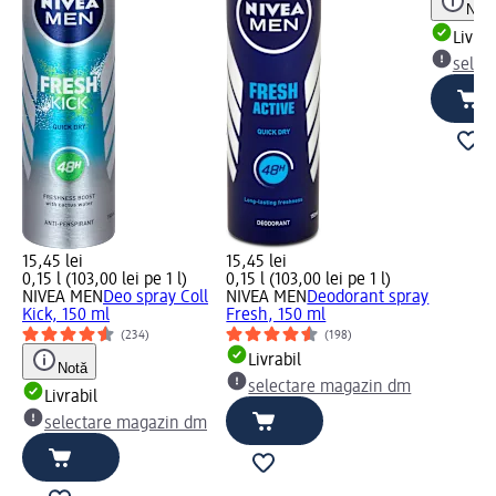
Notă
Livrab
selec
15,45 lei
15,45 lei
0,15 l (103,00 lei pe 1 l)
0,15 l (103,00 lei pe 1 l)
NIVEA MEN
Deo spray Coll
NIVEA MEN
Deodorant spray
Kick, 150 ml
Fresh, 150 ml
(234)
(198)
Livrabil
Notă
selectare magazin dm
Livrabil
selectare magazin dm