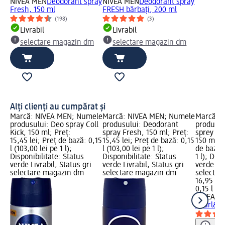
NIVEA MEN
Deodorant spray
NIVEA MEN
Deodorant spray
Fresh, 150 ml
FRESH bărbați, 200 ml
(198)
(3)
Livrabil
Livrabil
selectare magazin dm
selectare magazin dm
Alți clienți au cumpărat și
Marcă: NIVEA MEN; Numele
Marcă: NIVEA MEN; Numele
Marcă: 
produsului: Deo spray Coll
produsului: Deodorant
produsul
Kick, 150 ml; Preț:
spray Fresh, 150 ml; Preț:
sprey Pe
15,45 lei; Preț de bază: 0,15
15,45 lei; Preț de bază: 0,15
150 ml; P
l (103,00 lei pe 1 l);
l (103,00 lei pe 1 l);
de bază: 
Disponibilitate: Status
Disponibilitate: Status
1 l); Dis
verde Livrabil, Status gri
verde Livrabil, Status gri
verde Liv
selectare magazin dm
selectare magazin dm
selectar
16,95 lei
0,15 l (11
NIVEA
De
Pearl&Be