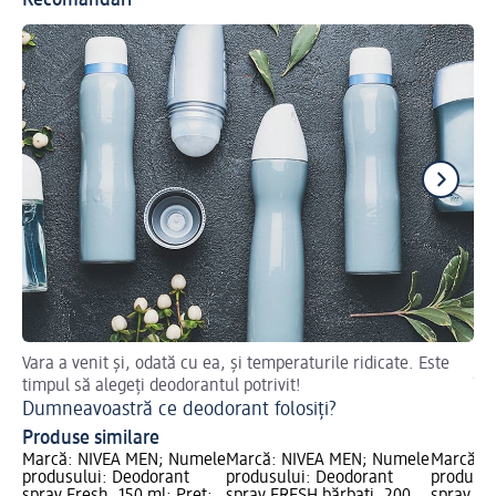
Recomandări
Vara a venit și, odată cu ea, și temperaturile ridicate. Este
Di
timpul să alegeți deodorantul potrivit!
În
Dumneavoastră ce deodorant folosiți?
Produse similare
Marcă: NIVEA MEN; Numele
Marcă: NIVEA MEN; Numele
Marcă: 
produsului: Deodorant
produsului: Deodorant
produsul
spray Fresh, 150 ml; Preț:
spray FRESH bărbați, 200
spray Fr