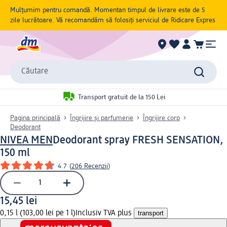
Mulțumim pentru comandă. Momentan timpul de livrare este de 5
zile lucrătoare. Vă recomandăm să folosiți serviciul de Ridicare Expres
Căutare
Transport gratuit de la 150 Lei
Pagina principală
Îngrijire și parfumerie
Îngrijire corp
Deodorant
NIVEA MEN
Deodorant spray FRESH SENSATION,
150 ml
4.7
(
206 Recenzii
)
15,45 lei
0,15 l (103,00 lei pe 1 l)
Inclusiv TVA plus
transport