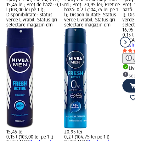
15,45 lei; Preț de bază: 0,15
ml; Preț: 20,95 lei; Preț de
Preț: 16,
l (103,00 lei pe 1 l);
bază: 0,2 l (104,75 lei pe 1
bază: 0,1
Disponibilitate: Status
l); Disponibilitate: Status
l); Dispo
verde Livrabil, Status gri
verde Livrabil, Status gri
verde Liv
selectare magazin dm
selectare magazin dm
selectar
16,95 lei
0,15 l (11
NIVEA
De
Fresh Ro
Notă
Livrab
selec
15,45 lei
20,95 lei
0,15 l (103,00 lei pe 1 l)
0,2 l (104,75 lei pe 1 l)