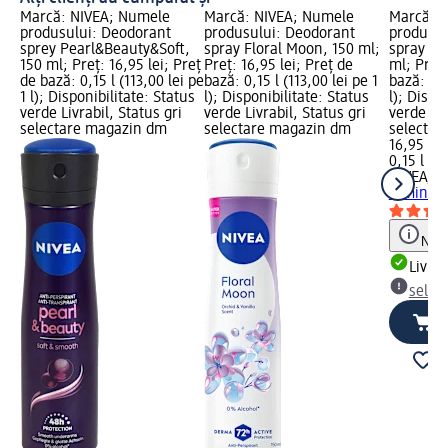
Marcă: NIVEA; Numele
Marcă: NIVEA; Numele
Marcă: 
produsului: Deodorant
produsului: Deodorant
produsul
sprey Pearl&Beauty&Soft,
spray Floral Moon, 150 ml;
spray fe
150 ml; Preț: 16,95 lei; Preț
Preț: 16,95 lei; Preț de
ml; Preț:
de bază: 0,15 l (113,00 lei pe
bază: 0,15 l (113,00 lei pe 1
bază: 0,1
1 l); Disponibilitate: Status
l); Disponibilitate: Status
l); Dispo
verde Livrabil, Status gri
verde Livrabil, Status gri
verde Liv
selectare magazin dm
selectare magazin dm
selectar
16,95 lei
0,15 l (11
NIVEA
De
feminin 
Notă
Livrab
selec