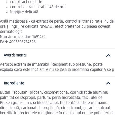
cu extract de perle
control al transpirației 48 de ore
îngrijire delicată
Axilă mătăsoasă - cu extract de perle, control al transpirației 48 de
ore și îngrijire delicată NIVEA®, efect prietenos cu pielea dovedit
dermatologic
Număr articol dm: 1691452
EAN: 4005808734528
Avertismente
Aerosol extrem de inflamabil. Recipient sub presiune: poate
exploda dacă este încălzit. A nu se lăsa la îndemâna copiilor.A se p
Ingrediente
Butan, izobutan, propan, ciclometiconă, clorhidrat de aluminiu,
palmitat de izopropil, parfum, perlă hidrolizată, talc, ulei de
Persea gratissima, octildodecanol, hectorită de disteardimoniu,
dimeticonă, carbonat de propilenă, dimeticonol, geraniol, alcool
benzilic Ingredientele menționate în magazinul online pot diferi de