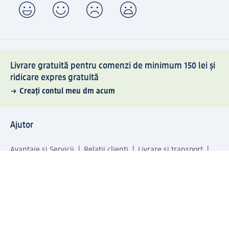
Livrare gratuită pentru comenzi de minimum 150 lei și
ridicare expres gratuită
Creați contul meu dm acum
Ajutor
Avantaje și Servicii
Relații clienți
Livrare și transport
Returnare și schimb
Compania dm
Compania
Responsabilitate
Carieră
Presă
Structura corporativă
Universul produselor dm