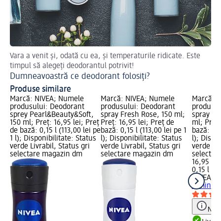
Vara a venit și, odată cu ea, și temperaturile ridicate. Este
De
timpul să alegeți deodorantul potrivit!
De
Dumneavoastră ce deodorant folosiți?
Produse similare
Marcă: NIVEA; Numele
Marcă: NIVEA; Numele
Marcă: 
produsului: Deodorant
produsului: Deodorant
produsul
sprey Pearl&Beauty&Soft,
spray Fresh Rose, 150 ml;
spray fe
150 ml; Preț: 16,95 lei; Preț
Preț: 16,95 lei; Preț de
ml; Preț:
de bază: 0,15 l (113,00 lei pe
bază: 0,15 l (113,00 lei pe 1
bază: 0,1
1 l); Disponibilitate: Status
l); Disponibilitate: Status
l); Dispo
verde Livrabil, Status gri
verde Livrabil, Status gri
verde Liv
selectare magazin dm
selectare magazin dm
selectar
16,95 lei
0,15 l (11
NIVEA
De
feminin 
Notă