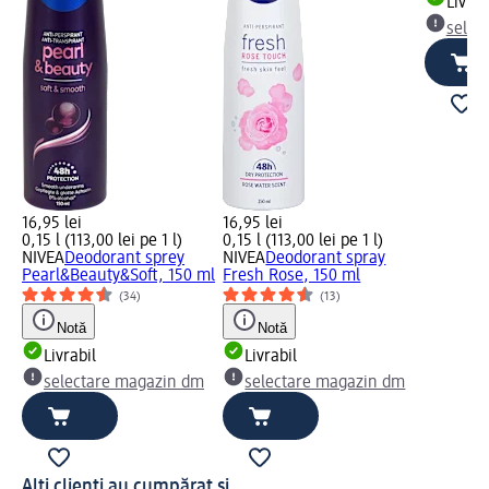
Livrab
selec
16,95 lei
16,95 lei
0,15 l (113,00 lei pe 1 l)
0,15 l (113,00 lei pe 1 l)
NIVEA
Deodorant sprey
NIVEA
Deodorant spray
Pearl&Beauty&Soft, 150 ml
Fresh Rose, 150 ml
(34)
(13)
Notă
Notă
Livrabil
Livrabil
selectare magazin dm
selectare magazin dm
Alți clienți au cumpărat și