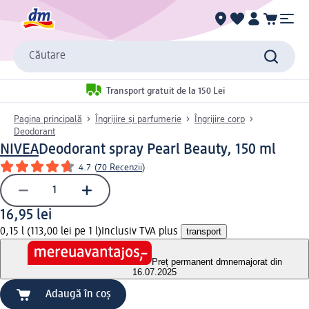
Căutare
Transport gratuit de la 150 Lei
Pagina principală
Îngrijire și parfumerie
Îngrijire corp
Deodorant
NIVEA
Deodorant spray Pearl Beauty, 150 ml
4.7
(
70 Recenzii
)
16,95 lei
0,15 l (113,00 lei pe 1 l)
Inclusiv TVA plus
transport
Preț permanent dm
nemajorat din
16.07.2025
Adaugă în coș