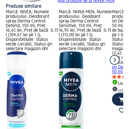
Alte produse de la NIVEA MEN
Produse similare
Marcă: NIVEA; Numele
Marcă: NIVEA MEN; Numele
Marcă: 
produsului: Deodorant
produsului: Deodoant
produsul
spray Derma Control
spray Derma Control
on Derma
Defend, 150 ml; Preț:
Sensitive, 150 ml; Preț:
50 ml; Pr
16,45 lei; Preț de bază: 0,15
16,95 lei; Preț de bază: 0,15
de bază: 
l (109,67 lei pe 1 l);
l (113,00 lei pe 1 l);
pe 1 l); 
Disponibilitate: Status
Disponibilitate: Status
Status ve
verde Livrabil, Status gri
verde Livrabil, Status gri
Status gr
selectare magazin dm
selectare magazin dm
magazin
17,45 lei
0,05 l (34
NIVEA M
on Derma
50 ml
Livrab
selec