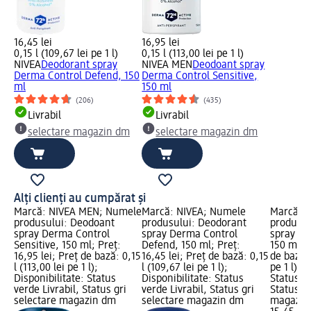
16,45 lei
16,95 lei
0,15 l (109,67 lei pe 1 l)
0,15 l (113,00 lei pe 1 l)
NIVEA
Deodorant spray
NIVEA MEN
Deodoant spray
Derma Control Defend, 150
Derma Control Sensitive,
ml
150 ml
(206)
(435)
Livrabil
Livrabil
selectare magazin dm
selectare magazin dm
Alți clienți au cumpărat și
Marcă: NIVEA MEN; Numele
Marcă: NIVEA; Numele
Marcă: 
produsului: Deodoant
produsului: Deodorant
produsul
spray Derma Control
spray Derma Control
spray bl
Sensitive, 150 ml; Preț:
Defend, 150 ml; Preț:
150 ml; P
16,95 lei; Preț de bază: 0,15
16,45 lei; Preț de bază: 0,15
de bază: 
l (113,00 lei pe 1 l);
l (109,67 lei pe 1 l);
pe 1 l); 
Disponibilitate: Status
Disponibilitate: Status
Status ve
verde Livrabil, Status gri
verde Livrabil, Status gri
Status gr
selectare magazin dm
selectare magazin dm
magazin