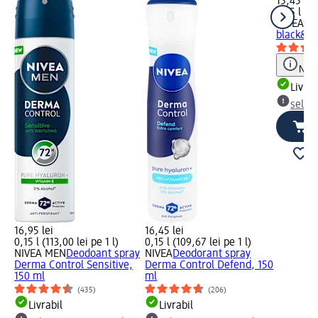
15,45 lei
0,15 l (10
NIVEA M
black&wh
Notă
Livrab
selec
16,95 lei
16,45 lei
0,15 l (113,00 lei pe 1 l)
0,15 l (109,67 lei pe 1 l)
NIVEA MEN
Deodoant spray
NIVEA
Deodorant spray
Derma Control Sensitive,
Derma Control Defend, 150
150 ml
ml
(435)
(206)
Livrabil
Livrabil