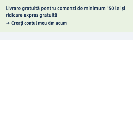
Livrare gratuită pentru comenzi de minimum 150 lei și
ridicare expres gratuită
Creați contul meu dm acum
Ajutor
Avantaje și Servicii
Relații clienți
Livrare și transport
Returnare și schimb
Compania dm
Compania
Responsabilitate
Carieră
Presă
Structura corporativă
Universul produselor dm
Lumea dm