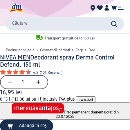
Căutare
Transport gratuit de la 150 Lei
Pagina principală
Cosmetică bărbați
Corp
Deo
NIVEA MEN
Deodorant spray Derma Control
Defend, 150 ml
4.5
(
101 Recenzii
)
16,95 lei
0,15 l (113,00 lei pe 1 l)
Inclusiv TVA plus
transport
Preț permanent dm
nemajorat din
23.07.2025
Adaugă în coș