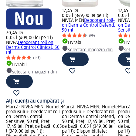
17,45 lei
17,45 lei
0,05 l (349,00 lei pe 1 l)
0,05 l (34
NIVEA MEN
Deodorant roll-
NIVEA M
on Derma Control Defend,
on Derm
50 ml
Sensitiv
20,45 lei
(99)
0,05 l (409,00 lei pe 1 l)
NIVEA
Deodorant roll on
Livrabil
Livrab
Derma Control Clinical, 50
selectare magazin dm
selec
ml
(143)
Livrabil
selectare magazin dm
Alți clienți au cumpărat și
Marcă: NIVEA MEN; Numele
Marcă: NIVEA MEN; Numele
Marcă: 
produsului: Deodorant roll-
produsului: Deodorant roll-
produsul
on Derma Control
on Derma Control Defend,
on Derma
Sensitive, 50 ml; Preț:
50 ml; Preț: 17,45 lei; Preț
50 ml; Pr
17,45 lei; Preț de bază: 0,05
de bază: 0,05 l (349,00 lei
de bază: 
l (349,00 lei pe 1 l);
pe 1 l); Disponibilitate:
pe 1 l); 