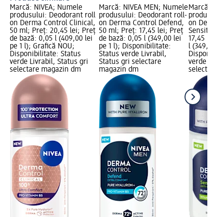
Marcă: NIVEA; Numele
Marcă: NIVEA MEN; Numele
Marcă: 
produsului: Deodorant roll
produsului: Deodorant roll-
produsul
on Derma Control Clinical,
on Derma Control Defend,
on Derm
50 ml; Preț: 20,45 lei; Preț
50 ml; Preț: 17,45 lei; Preț
Sensitive
de bază: 0,05 l (409,00 lei
de bază: 0,05 l (349,00 lei
17,45 lei
pe 1 l); Grafică NOU;
pe 1 l); Disponibilitate:
l (349,00 
Disponibilitate: Status
Status verde Livrabil,
Disponibi
verde Livrabil, Status gri
Status gri selectare
verde Liv
selectare magazin dm
magazin dm
selectar