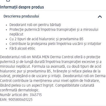
Informații despre produs
Descrierea produsului
Deodorant roll-on pentru bărbați
Protecție puternică împotriva transpirației și a mirosului
neplăcut
Cu 2 tipuri de acid hialuronic și provitamina B5
Contribuie la protejarea pielii împotriva uscării și iritațiilor
Fără alcool etilic
Deodorantul roll-on NIVEA MEN Derma Control oferă o protecție
puternică și de lungă durată împotriva transpirației excesive și a
mirosului neplăcut. Formula sa avansată, cu două tipuri de acid
hialuronic pur și provitamina B5, hrănește și reface pielea de la
subraț, protejând-o de uscare și iritații. Deodorantul roll-on Derma
Control contribuie la menținerea unui nivel optim de hidratare,
lăsând pielea cu un aspect îngrijit. Compatibilitate cutanată
confirmată dermatologic.
Număr articol dm: 3145715
EAN: 9005800401225