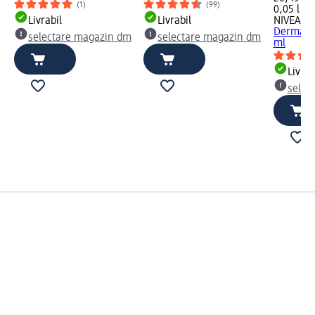
(1)
(99)
0,05 l (40
Livrabil
Livrabil
NIVEA
De
Derma Co
selectare magazin dm
selectare magazin dm
ml
Livrab
selec