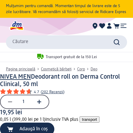
Mulțumim pentru comandă. Momentan timpul de livrare este de 5
zile lucrătoare. Vă recomandăm să folosiți serviciul de Ridicare Expres
Căutare
Transport gratuit de la 150 Lei
Pagina principală
Cosmetică bărbați
Corp
Deo
NIVEA MEN
Deodorant roll on Derma Control
Clinical, 50 ml
4.7
(
202 Recenzii
)
19,95 lei
0,05 l (399,00 lei pe 1 l)
Inclusiv TVA plus
transport
Adaugă în coș