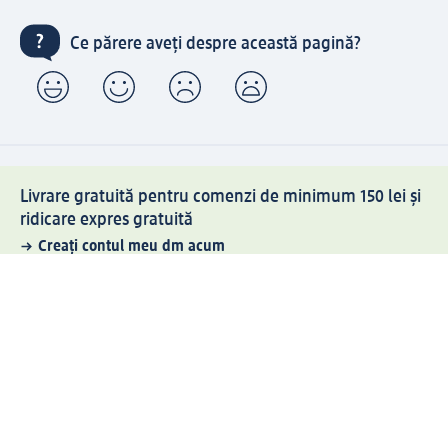
Ce părere aveți despre această pagină?
Livrare gratuită pentru comenzi de minimum 150 lei și
ridicare expres gratuită
Creați contul meu dm acum
Ajutor
Avantaje și Servicii
Relații clienți
Livrare și transport
Returnare și schimb
Compania dm