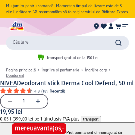
Mulțumim pentru comandă. Momentan timpul de livrare este de 5
zile lucrătoare. Vă recomandăm să folosiți serviciul de Ridicare Expres
Căutare
Transport gratuit de la 150 Lei
Pagina principală
Îngrijire și parfumerie
Îngrijire corp
Deodorant
NIVEA
Deodorant stick Derma Cool Defend, 50 ml
4.8
(
189 Recenzii
)
19,95 lei
0,05 l (399,00 lei pe 1 l)
Inclusiv TVA plus
transport
Preț permanent dm
nemajorat din