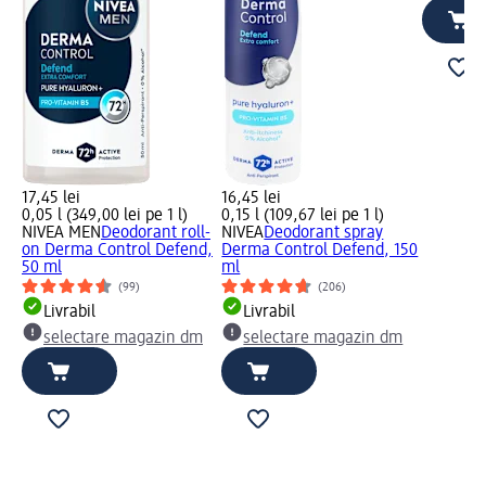
17,45 lei
16,45 lei
0,05 l (349,00 lei pe 1 l)
0,15 l (109,67 lei pe 1 l)
NIVEA MEN
Deodorant roll-
NIVEA
Deodorant spray
on Derma Control Defend,
Derma Control Defend, 150
50 ml
ml
(99)
(206)
Livrabil
Livrabil
selectare magazin dm
selectare magazin dm