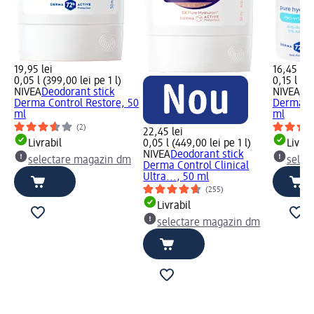
19,95 lei
16,45 lei
0,05 l (399,00 lei pe 1 l)
0,15 l (10
NIVEA
Deodorant stick
NIVEA
De
Derma Control Restore, 50
Derma Co
ml
ml
(2)
22,45 lei
Livrabil
0,05 l (449,00 lei pe 1 l)
Livrab
NIVEA
Deodorant stick
selectare magazin dm
selec
Derma Control Clinical
Ultra..., 50 ml
(255)
Livrabil
selectare magazin dm