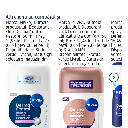
Alți clienți au cumpărat și
Marcă: NIVEA; Numele
Marcă: NIVEA; Numele
Marcă: 
produsului: Deodorant
produsului: Deodorant
produsul
stick Derma Control
stick Derma Control
spray De
Restore, 50 ml; Preț:
Clinical Ultra Comfort, 50
Defend, 
19,95 lei; Preț de bază:
ml; Preț: 22,45 lei; Preț de
16,45 lei
0,05 l (399,00 lei pe 1 l);
bază: 0,05 l (449,00 lei pe 1
l (109,67 
Disponibilitate: Status
l); Grafică NOU;
Disponibi
verde Livrabil, Status gri
Disponibilitate: Status
verde Liv
selectare magazin dm
verde Livrabil, Status gri
selectar
selectare magazin dm