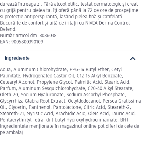
durează întreaga zi. Fără alcool etilic, testat dermatologic și creat
cu grijă pentru pielea ta, îți oferă până la 72 de ore de prospețime
și protecție antiperspirantă, lasând pielea fină și catifelată.
Bucură-te de confort și uită de iritații cu NIVEA Derma Control
Defend.
Număr articol dm: 3086038
EAN: 9005800390109
Ingrediente
Aqua, Aluminum Chlorohydrate, PPG-14 Butyl Ether, Cetyl
Palmitate, Hydrogenated Castor Oil, C12-15 Alkyl Benzoate,
Cetearyl Alcohol, Propylene Glycol, Palmitic Acid, Stearic Acid,
Parfum, Aluminum Sesquichlorohydrate, C20-40 Alkyl Stearate,
Oleth-20, Sodium Hyaluronate, Sodium Ascorbyl Phosphate,
Glycyrrhiza Glabra Root Extract, Octyldodecanol, Persea Gratissima
Oil, Glycerin, Panthenol, Pantolactone, Citric Acid, Steareth-2,
Steareth-21, Myristic Acid, Arachidic Acid, Oleic Acid, Lauric Acid,
Pentaerythrityl Tetra- di-t-butyl Hydroxyhydrocinnamate, BHT
Ingredientele menționate în magazinul online pot diferi de cele de
pe ambalaj.