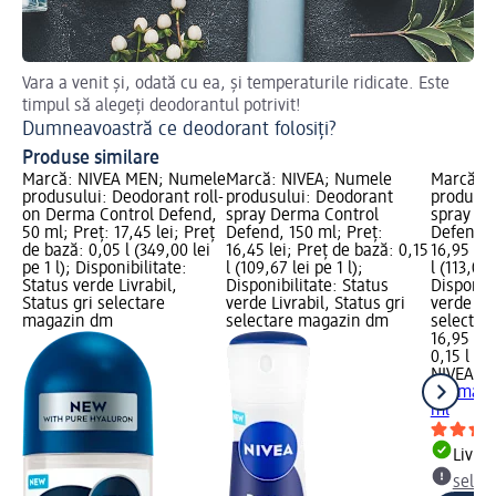
Vara a venit și, odată cu ea, și temperaturile ridicate. Este
De
timpul să alegeți deodorantul potrivit!
De
Dumneavoastră ce deodorant folosiți?
Produse similare
Marcă: NIVEA MEN; Numele
Marcă: NIVEA; Numele
Marcă: 
produsului: Deodorant roll-
produsului: Deodorant
produsul
on Derma Control Defend,
spray Derma Control
spray De
50 ml; Preț: 17,45 lei; Preț
Defend, 150 ml; Preț:
Defend, 
de bază: 0,05 l (349,00 lei
16,45 lei; Preț de bază: 0,15
16,95 lei
pe 1 l); Disponibilitate:
l (109,67 lei pe 1 l);
l (113,00 
Status verde Livrabil,
Disponibilitate: Status
Disponibi
Status gri selectare
verde Livrabil, Status gri
verde Liv
magazin dm
selectare magazin dm
selectar
16,95 lei
0,15 l (11
NIVEA M
Derma Co
ml
Livrab
selec