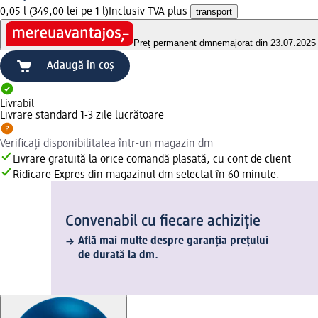
0,05 l (349,00 lei pe 1 l)
Inclusiv TVA plus
transport
Preț permanent dm
nemajorat din 23.07.2025
Adaugă în coș
Livrabil
Livrare standard 1-3 zile lucrătoare
Verificați disponibilitatea într-un magazin dm
Livrare gratuită la orice comandă plasată, cu cont de client
Ridicare Expres din magazinul dm selectat în 60 minute.
Convenabil cu fiecare achiziție
Află mai multe despre garanția prețului
de durată la dm.