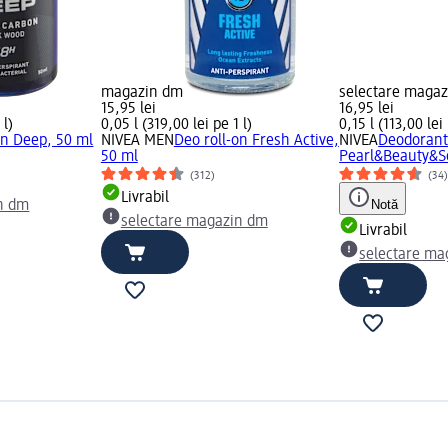
magazin dm
selectare maga
15,95 lei
16,95 lei
 l)
0,05 l (319,00 lei pe 1 l)
0,15 l (113,00 lei 
on Deep, 50 ml
NIVEA MEN
Deo roll-on Fresh Active,
NIVEA
Deodorant
50 ml
Pearl&Beauty&So
(312)
(34
Livrabil
Notă
n dm
selectare magazin dm
Livrabil
selectare ma