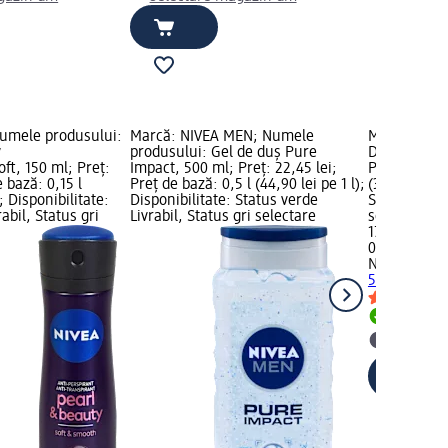
umele produsului:
Marcă: NIVEA MEN; Numele
Marcă: NIVE
y
produsului: Gel de duș Pure
Deo roll-on
ft, 150 ml; Preț:
Impact, 500 ml; Preț: 22,45 lei;
Preț: 17,15 l
e bază: 0,15 l
Preț de bază: 0,5 l (44,90 lei pe 1 l);
(343,00 lei p
); Disponibilitate:
Disponibilitate: Status verde
Status verde
abil, Status gri
Livrabil, Status gri selectare
selectare 
17,15 lei
0,05 l (343,0
NIVEA
Deo r
50 ml
Livrabil
selectar