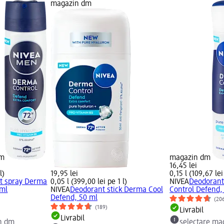
magazin dm
dm
magazin dm
16,45 lei
l)
19,95 lei
0,15 l (109,67 lei
t spray Derma
0,05 l (399,00 lei pe 1 l)
NIVEA
Deodorant
 ml
NIVEA
Deodorant stick Derma Cool
Control Defend,
Defend, 50 ml
(20
(189)
Livrabil
Livrabil
n dm
selectare ma