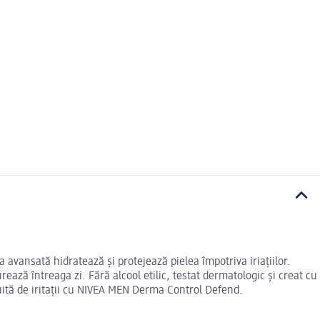
 avansată hidratează și protejează pielea împotriva iriațiilor.
ază întreaga zi. Fără alcool etilic, testat dermatologic și creat cu
i uită de iritații cu NIVEA MEN Derma Control Defend.