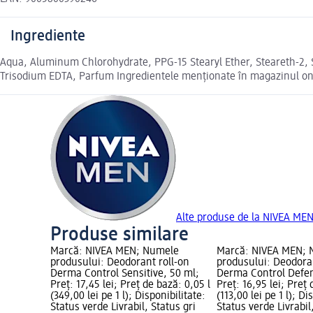
Ingrediente
Aqua, Aluminum Chlorohydrate, PPG-15 Stearyl Ether, Steareth-2, S
Trisodium EDTA, Parfum Ingredientele menționate în magazinul onli
Alte produse de la NIVEA ME
Produse similare
Marcă: NIVEA MEN; Numele
Marcă: NIVEA MEN;
produsului: Deodorant roll-on
produsului: Deodora
Derma Control Sensitive, 50 ml;
Derma Control Defen
Preț: 17,45 lei; Preț de bază: 0,05 l
Preț: 16,95 lei; Preț 
(349,00 lei pe 1 l); Disponibilitate:
(113,00 lei pe 1 l); Di
Status verde Livrabil, Status gri
Status verde Livrabil