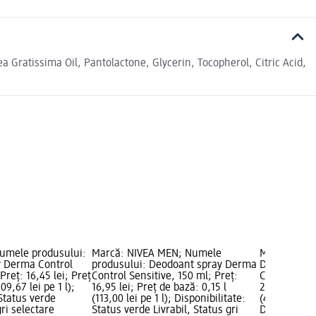
Gratissima Oil, Pantolactone, Glycerin, Tocopherol, Citric Acid,
umele produsului:
Marcă: NIVEA MEN; Numele
Marcă: NIVE
y Derma Control
produsului: Deodoant spray Derma
Deodorant s
Preț: 16,45 lei; Preț
Control Sensitive, 150 ml; Preț:
Clinical Ult
09,67 lei pe 1 l);
16,95 lei; Preț de bază: 0,15 l
22,45 lei; P
 Status verde
(113,00 lei pe 1 l); Disponibilitate:
(449,00 lei 
gri selectare
Status verde Livrabil, Status gri
Disponibilit