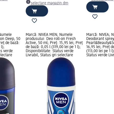
selectare magazin dm
 Numele
Marcă: NIVEA MEN; Numele
Marcă: NIVEA; N
-on Deep, 50
produsului: Deo roll-on Fresh
Deodorant spre
Preț de bază:
Active, 50 ml; Preț: 15,95 lei; Preț
Pearl&Beauty&So
 l);
de bază: 0,05 l (319,00 lei pe 1 l);
16,95 lei; Preț d
us verde
Disponibilitate: Status verde
(113,00 lei pe 1 l
electare
Livrabil, Status gri selectare
Status verde Livr