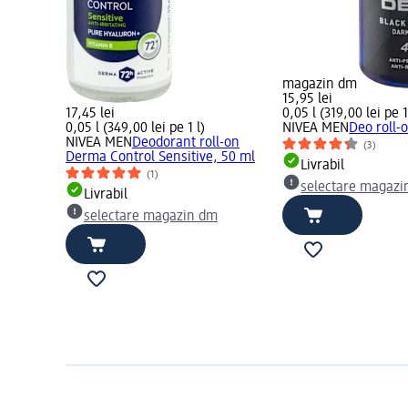
magazin dm
15,95 lei
17,45 lei
0,05 l (319,00 lei pe 1
0,05 l (349,00 lei pe 1 l)
NIVEA MEN
Deo roll-
NIVEA MEN
Deodorant roll-on
(3)
Derma Control Sensitive, 50 ml
Livrabil
(1)
selectare magazi
Livrabil
selectare magazin dm