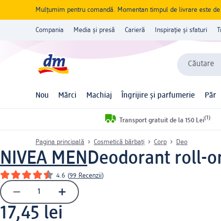
Mulțumim pentru comandă. Momentan timpul de livrare este de 5 
Compania
Media și presă
Carieră
Inspirație și sfaturi
T
Căutare
Nou
Mărci
Machiaj
Îngrijire și parfumerie
Păr
(1)
Transport gratuit de la 150 Lei
Pagina principală
Cosmetică bărbați
Corp
Deo
NIVEA MEN
Deodorant roll-o
4.6
(
99 Recenzii
)
17,45 lei