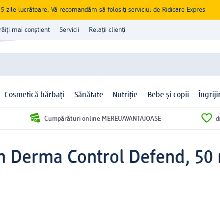
zile lucrătoare. Vă recomandăm să folosiți serviciul de Ridicare Expres
răiți mai conștient
Servicii
Relații clienți
Cosmetică bărbați
Sănătate
Nutriție
Bebe și copii
Îngrij
Cumpărături online MEREUAVANTAJOASE
d
n Derma Control Defend, 50