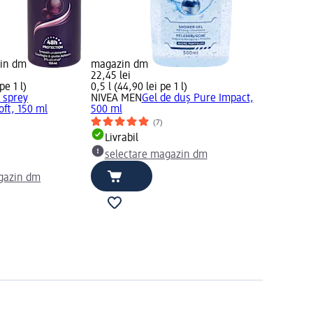
zin dm
magazin dm
22,45 lei
pe 1 l)
0,5 l (44,90 lei pe 1 l)
 sprey
NIVEA MEN
Gel de duș Pure Impact,
ft, 150 ml
500 ml
)
(7)
Livrabil
selectare magazin dm
gazin dm