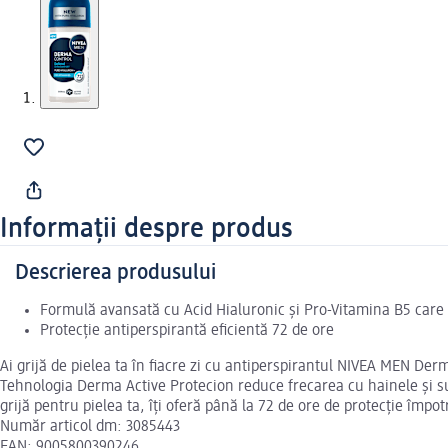
Informații despre produs
Descrierea produsului
Formulă avansată cu Acid Hialuronic și Pro-Vitamina B5 care a
Protecție antiperspirantă eficientă 72 de ore
Ai grijă de pielea ta în fiacre zi cu antiperspirantul NIVEA MEN Der
Tehnologia Derma Active Protecion reduce frecarea cu hainele și susț
grijă pentru pielea ta, îți oferă până la 72 de ore de protecție împ
Număr articol dm: 3085443
EAN: 9005800390246