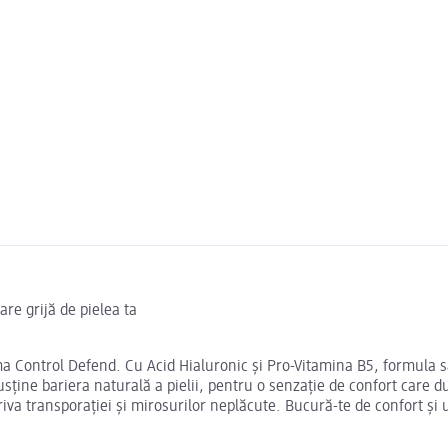
re grijă de pielea ta
ma Control Defend. Cu Acid Hialuronic și Pro-Vitamina B5, formula sa
ine bariera naturală a pielii, pentru o senzație de confort care dure
otriva transporației și mirosurilor neplăcute. Bucură-te de confort ș