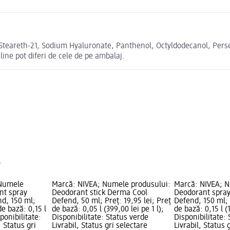
teareth-21, Sodium Hyaluronate, Panthenol, Octyldodecanol, Persea 
ne pot diferi de cele de pe ambalaj.
N
 Numele
Marcă: NIVEA; Numele produsului:
Marcă: NIVEA; N
nt spray
Deodorant stick Derma Cool
Deodorant spra
d, 150 ml;
Defend, 50 ml; Preț: 19,95 lei; Preț
Defend, 150 ml; 
de bază: 0,15 l
de bază: 0,05 l (399,00 lei pe 1 l);
de bază: 0,15 l (1
sponibilitate:
Disponibilitate: Status verde
Disponibilitate:
, Status gri
Livrabil, Status gri selectare
Livrabil, Status 