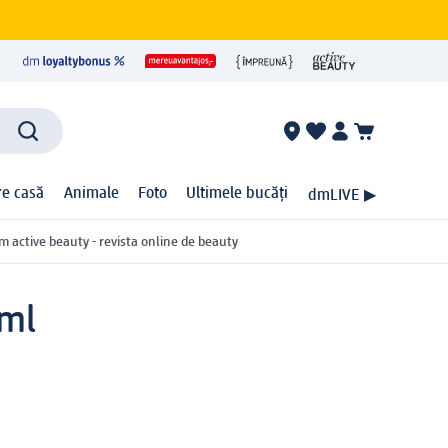
ire casă
Animale
Foto
Ultimele bucăți
dmLIVE ▶
m active beauty - revista online de beauty
 ml