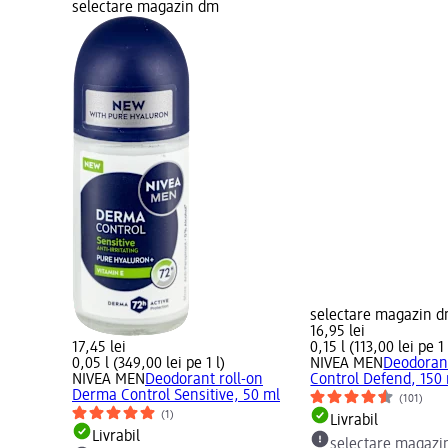
selectare magazin dm
selectare magazin 
16,95 lei
17,45 lei
0,15 l (113,00 lei pe 1 
0,05 l (349,00 lei pe 1 l)
NIVEA MEN
Deodoran
NIVEA MEN
Deodorant roll-on
Control Defend, 150
Derma Control Sensitive, 50 ml
(101)
(1)
Livrabil
Livrabil
selectare magazi