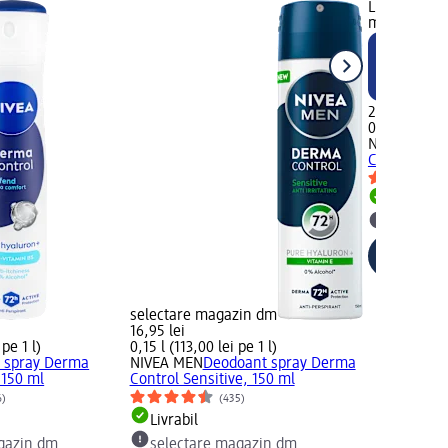
Livrabil, St
magazin d
22,45 lei
0,05 l (449,0
NIVEA
Deodo
Control Clin
Livrabil
selectar
selectare magazin dm
16,95 lei
 pe 1 l)
0,15 l (113,00 lei pe 1 l)
 spray Derma
NIVEA MEN
Deodoant spray Derma
 150 ml
Control Sensitive, 150 ml
6)
(435)
Livrabil
gazin dm
selectare magazin dm