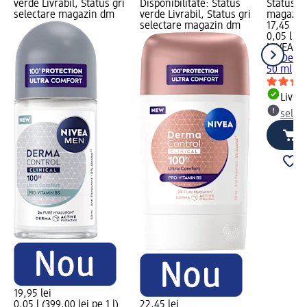
verde Livrabil, Status gri
Disponibilitate: Status
Status gr
selectare magazin dm
verde Livrabil, Status gri
magazin
selectare magazin dm
17,45 lei
0,05 l (34
NIVEA M
on Derma
50 ml
Livrab
selec
19,95 lei
0,05 l (399,00 lei pe 1 l)
22,45 lei