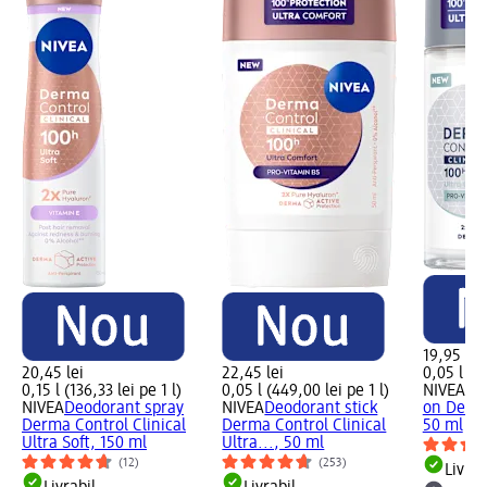
19,95 lei
20,45 lei
22,45 lei
0,05 l (39
0,15 l (136,33 lei pe 1 l)
0,05 l (449,00 lei pe 1 l)
NIVEA M
NIVEA
Deodorant spray
NIVEA
Deodorant stick
on Derma
Derma Control Clinical
Derma Control Clinical
50 ml
Ultra Soft, 150 ml
Ultra..., 50 ml
(12)
(253)
Livrab