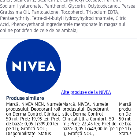
Ether, Steareth-2, Steareth-21, Ethylhexyl Cocoate, Parfum,
Sodium Hyaluronate, Panthenol, Glycerin, Octyldodecanol, Persea
Gratissima Oil, Pantolactone, Tocopherol, Trisodium EDTA,
Pentaerythrityl Tetra-di-t-butyl Hydroxyhydrocinnamate, Citric
Acid, Phenoxyethanol Ingredientele menționate în magazinul
online pot diferi de cele de pe ambalaj.
Alte produse de la NIVEA
Produse similare
Marcă: NIVEA MEN; Numele
Marcă: NIVEA; Numele
Marcă: 
produsului: Deodorant roll
produsului: Deodorant
produsul
on Derma Control Clinical,
stick Derma Control
on Derma
50 ml; Preț: 19,95 lei; Preț
Clinical Ultra Comfort, 50
50 ml; Pr
de bază: 0,05 l (399,00 lei
ml; Preț: 22,45 lei; Preț de
de bază: 
pe 1 l); Grafică NOU;
bază: 0,05 l (449,00 lei pe 1
pe 1 l); 
Disponibilitate: Status
l); Grafică NOU;
Status ve