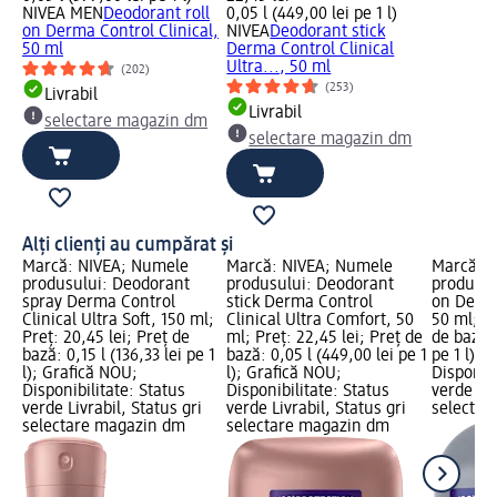
NIVEA MEN
Deodorant roll
0,05 l (449,00 lei pe 1 l)
on Derma Control Clinical,
NIVEA
Deodorant stick
50 ml
Derma Control Clinical
Ultra..., 50 ml
(202)
(253)
Livrabil
Livrabil
selectare magazin dm
selectare magazin dm
Alți clienți au cumpărat și
Marcă: NIVEA; Numele
Marcă: NIVEA; Numele
Marcă: 
produsului: Deodorant
produsului: Deodorant
produsul
spray Derma Control
stick Derma Control
on Derma
Clinical Ultra Soft, 150 ml;
Clinical Ultra Comfort, 50
50 ml; Pr
Preț: 20,45 lei; Preț de
ml; Preț: 22,45 lei; Preț de
de bază: 
bază: 0,15 l (136,33 lei pe 1
bază: 0,05 l (449,00 lei pe 1
pe 1 l); 
l); Grafică NOU;
l); Grafică NOU;
Disponibi
Disponibilitate: Status
Disponibilitate: Status
verde Liv
verde Livrabil, Status gri
verde Livrabil, Status gri
selectar
selectare magazin dm
selectare magazin dm