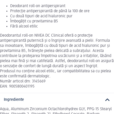
Deodorant roll-on antiperspirant
Protecție antiperspirantă de până la 100 de ore
Cu două tipuri de acid hialuronic pur
Îmbogățit cu provitamina B5
Fără alcool etilic
Deodorantul roll-on NIVEA DC Clinical oferă o protecție
antiperspirantă puternică și o îngrijire avansată a pielii. Formula
sa inovatoare, îmbogățită cu două tipuri de acid hialuronic pur și
provitamina B5, hrănește pielea delicată a subrațului. Acesta
contribuie la protejarea împotriva uscăciunii și a iritațiilor, lăsând
pielea mai fină și mai catifelată. Astfel, deodorantul roll-on asigură
o senzație de confort de lungă durată și un aspect îngrijit.
Produsul nu conține alcool etilic, iar compatibilitatea sa cu pielea
este confirmată dermatologic.
Număr articol dm: 3145669
EAN: 9005800401195
Ingrediente
Aqua, Aluminum Zirconium Octachlorohydrex GLY, PPG-15 Stearyl