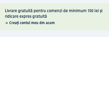
Livrare gratuită pentru comenzi de minimum 150 lei și
ridicare expres gratuită
Creați contul meu dm acum
Ajutor
Avantaje și Servicii
Relații clienți
Livrare și transport
Returnare și schimb
Compania dm
Compania
Responsabilitate
Carieră
Presă
Structura corporativă
Universul produselor dm
Lumea dm