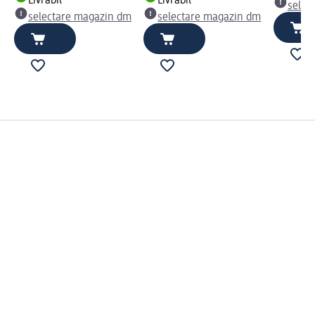
Livrabil
Livrabil
selec
selectare magazin dm
selectare magazin dm