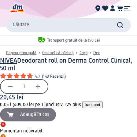
Căutare
Transport gratuit de la 150 Lei
Pagina principală
Cosmetică bărbați
Corp
Deo
NIVEA
Deodorant roll on Derma Control Clinical,
50 ml
4.7
(
143 Recenzii
)
20,45 lei
0,05 l (409,00 lei pe 1 l)
Inclusiv TVA plus
transport
Adaugă în coș
Momentan nelivrabil