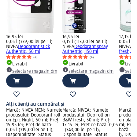
16,95 lei
16,95 lei
17,15 lei
0,05 l (339,00 lei pe 1 l)
0,15 l (113,00 lei pe 1 l)
0,05 l (34
NIVEA
Deodorant stick
NIVEA
Deodorant spray
NIVEA
De
Authentic, 50 ml
Authentic, 150 ml
fresh, 5
(4)
(4)
Livrabil
Livrabil
Livrab
selectare magazin dm
selectare magazin dm
selec
Alți clienți au cumpărat și
Marcă: NIVEA MEN; Numele
Marcă: NIVEA; Numele
Marcă: 
produsului: Deodorant roll
produsului: Deo roll-on
produsul
on Epic Night, 50 ml; Preț:
B&W fresh, 50 ml; Preț:
on black
15,95 lei; Preț de bază:
17,15 lei; Preț de bază: 0,05
ml; Preț:
0,05 l (319,00 lei pe 1 l);
l (343,00 lei pe 1 l);
bază: 0,0
Disponibilitate: Status
Disponibilitate: Status
l); Dispo