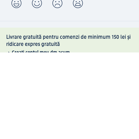
Livrare gratuită pentru comenzi de minimum 150 lei și
ridicare expres gratuită
Creați contul meu dm acum
Ajutor
Avantaje și Servicii
Relații clienți
Livrare și transport
Returnare și schimb
Compania dm
Compania
Responsabilitate
Carieră
Presă
Structura corporativă
Universul produselor dm