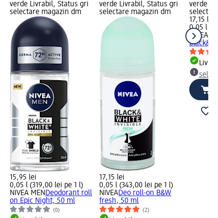
verde Livrabil, Status gri
verde Livrabil, Status gri
verde Liv
selectare magazin dm
selectare magazin dm
selectar
17,15 lei
0,05 l (34
NIVEA
De
black&wh
Livrab
selec
15,95 lei
17,15 lei
0,05 l (319,00 lei pe 1 l)
0,05 l (343,00 lei pe 1 l)
NIVEA MEN
Deodorant roll
NIVEA
Deo roll-on B&W
on Epic Night, 50 ml
fresh, 50 ml
(0)
(2)