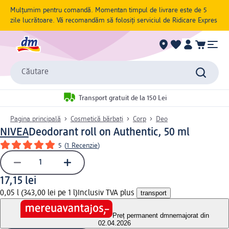
Mulțumim pentru comandă. Momentan timpul de livrare este de 5
zile lucrătoare. Vă recomandăm să folosiți serviciul de Ridicare Expres
Căutare
Transport gratuit de la 150 Lei
Pagina principală
Cosmetică bărbați
Corp
Deo
NIVEA
Deodorant roll on Authentic, 50 ml
5
(
1 Recenzie
)
17,15 lei
0,05 l (343,00 lei pe 1 l)
Inclusiv TVA plus
transport
Preț permanent dm
nemajorat din
02.04.2026