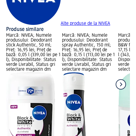
Alte produse de la NIVEA
Produse similare
Marcă: NIVEA; Numele
Marcă: NIVEA; Numele
Marcă: 
produsului: Deodorant
produsului: Deodorant
produsul
stick Authentic, 50 ml;
spray Authentic, 150 ml;
B&W fres
Preț: 16,95 lei; Preț de
Preț: 16,95 lei; Preț de
17,15 lei
bază: 0,05 l (339,00 lei pe 1
bază: 0,15 l (113,00 lei pe 1
l (343,00 
l); Disponibilitate: Status
l); Disponibilitate: Status
Disponibi
verde Livrabil, Status gri
verde Livrabil, Status gri
verde Liv
selectare magazin dm
selectare magazin dm
selectar