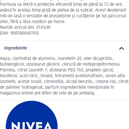
Formula sa oferă o protecție eficientă timp de până la 72 de ore,
având în același timp grijă de pielea de la subraț. Acest deodorant
roll-on lasă o senzație de prospețime și curățenie pe tot parcursul
zilei, fără a lăsa reziduri pe haine.
Număr articol dm: 3131430
EAN: 9005800401102
Ingrediente
Aqua, clorhidrat de aluminiu, isoceteth-20, eter dicaprililic,
butilenglicol, izostearat gliceril, clorură de midopropiltrimoniu
Palmita, citrat Laureth-7, distearat PEG-150, propilen glicol,
tocoferol, acid citric, linalol, tetrametil acetilonaftalin, ionon alfa-
izometil, acetat linalil, citronellol, alcool benzilic, cetone roz, citrat
de palmier hidrogenat, parfum Ingredientele menționate în
magazinul online pot diferi de cele de pe ambalaj.