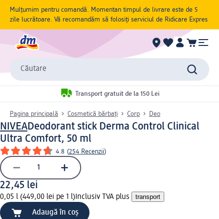
Mulțumim pentru comandă. Momentan timpul de livrare este de 5
zile lucrătoare. Vă recomandăm să folosiți serviciul de Ridicare Expres
Căutare
Transport gratuit de la 150 Lei
Pagina principală
Cosmetică bărbați
Corp
Deo
NIVEA
Deodorant stick Derma Control Clinical
Ultra Comfort, 50 ml
4.8
(
254 Recenzii
)
22,45 lei
0,05 l (449,00 lei pe 1 l)
Inclusiv TVA plus
transport
Adaugă în coș