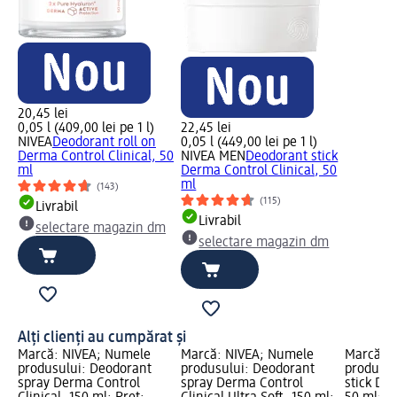
20,45 lei
0,05 l (409,00 lei pe 1 l)
22,45 lei
NIVEA
Deodorant roll on
0,05 l (449,00 lei pe 1 l)
Derma Control Clinical, 50
NIVEA MEN
Deodorant stick
ml
Derma Control Clinical, 50
ml
(143)
(115)
Livrabil
Livrabil
selectare magazin dm
selectare magazin dm
Alți clienți au cumpărat și
Marcă: NIVEA; Numele
Marcă: NIVEA; Numele
Marcă: 
produsului: Deodorant
produsului: Deodorant
produsul
spray Derma Control
spray Derma Control
stick De