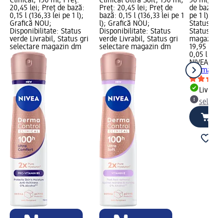
Clinical, 150 ml; Preț:
Clinical Ultra Soft, 150 ml;
50 ml; Pr
20,45 lei; Preț de bază:
Preț: 20,45 lei; Preț de
de bază: 
0,15 l (136,33 lei pe 1 l);
bază: 0,15 l (136,33 lei pe 1
pe 1 l); 
Grafică NOU;
l); Grafică NOU;
Status ve
Disponibilitate: Status
Disponibilitate: Status
Status gr
verde Livrabil, Status gri
verde Livrabil, Status gri
magazin
selectare magazin dm
selectare magazin dm
19,95 lei
0,05 l (39
NIVEA
De
Derma Co
Livrab
selec