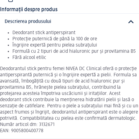
Informații despre produs
Descrierea produsului
Deodorant stick antiperspirant
Protecție puternică de până la 100 de ore
Îngrijire expertă pentru pielea subrațului
Formulă cu 2 tipuri de acid hialuronic pur și provitamina B5
Fără alcool etilic
Deodorantul stick pentru femei NIVEA DC Clinical oferă o protecție
antiperspirantă puternică și o îngrijire expertă a pielii. Formula sa
avansată, îmbogățită cu două tipuri de acid hialuronic pur și
provitamina B5, hrănește pielea subrațului, contribuind la
protejarea acesteia împotriva uscăciunii și iritațiilor. Acest
deodorant stick contribuie la menținerea hidratării pielii și lasă o
senzație de catifelare. Pentru o piele a subrațului mai fină și cu un
aspect frumos și îngrijit, deodorantul antiperspirant este o alegere
potrivită. Compatibilitatea cu pielea este confirmată dermatologic.
Număr articol dm: 3132671
EAN: 9005800400778