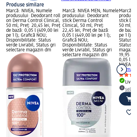
Produse similare
Marcă: NIVEA; Numele
Marcă: NIVEA MEN; Numele
Marcă: 
produsului: Deodorant roll
produsului: Deodorant
produsul
on Derma Control Clinical,
stick Derma Control
stick De
50 ml; Preț: 20,45 lei; Preț
Clinical, 50 ml; Preț:
50 ml; Pr
de bază: 0,05 l (409,00 lei
22,45 lei; Preț de bază:
de bază: 
pe 1 l); Grafică NOU;
0,05 l (449,00 lei pe 1 l);
pe 1 l); 
Disponibilitate: Status
Grafică NOU;
Status ve
verde Livrabil, Status gri
Disponibilitate: Status
Status gr
selectare magazin dm
verde Livrabil, Status gri
magazin
selectare magazin dm
19,95 lei
0,05 l (39
NIVEA
De
Derma Co
Livrab
selec