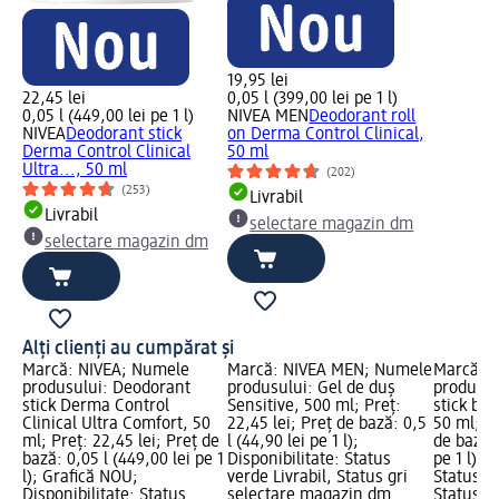
19,95 lei
22,45 lei
0,05 l (399,00 lei pe 1 l)
0,05 l (449,00 lei pe 1 l)
NIVEA MEN
Deodorant roll
NIVEA
Deodorant stick
on Derma Control Clinical,
Derma Control Clinical
50 ml
Ultra..., 50 ml
(202)
(253)
Livrabil
Livrabil
selectare magazin dm
selectare magazin dm
Alți clienți au cumpărat și
Marcă: NIVEA; Numele
Marcă: NIVEA MEN; Numele
Marcă: 
produsului: Deodorant
produsului: Gel de duș
produsul
stick Derma Control
Sensitive, 500 ml; Preț:
stick bă
Clinical Ultra Comfort, 50
22,45 lei; Preț de bază: 0,5
50 ml; Pr
ml; Preț: 22,45 lei; Preț de
l (44,90 lei pe 1 l);
de bază: 
bază: 0,05 l (449,00 lei pe 1
Disponibilitate: Status
pe 1 l); 
l); Grafică NOU;
verde Livrabil, Status gri
Status ve
Disponibilitate: Status
selectare magazin dm
Status gr