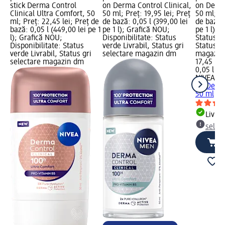
stick Derma Control
on Derma Control Clinical,
on Derma
Clinical Ultra Comfort, 50
50 ml; Preț: 19,95 lei; Preț
50 ml; Pr
ml; Preț: 22,45 lei; Preț de
de bază: 0,05 l (399,00 lei
de bază: 
bază: 0,05 l (449,00 lei pe 1
pe 1 l); Grafică NOU;
pe 1 l); 
l); Grafică NOU;
Disponibilitate: Status
Status ve
Disponibilitate: Status
verde Livrabil, Status gri
Status gr
verde Livrabil, Status gri
selectare magazin dm
magazin
selectare magazin dm
17,45 lei
0,05 l (34
NIVEA M
on Derma
50 ml
Livrab
selec