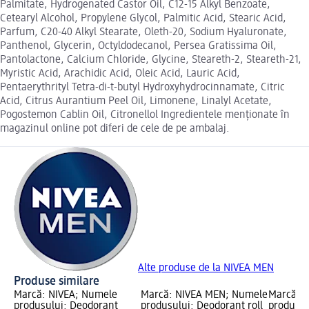
Palmitate, Hydrogenated Castor Oil, C12-15 Alkyl Benzoate,
Cetearyl Alcohol, Propylene Glycol, Palmitic Acid, Stearic Acid,
Parfum, C20-40 Alkyl Stearate, Oleth-20, Sodium Hyaluronate,
Panthenol, Glycerin, Octyldodecanol, Persea Gratissima Oil,
Pantolactone, Calcium Chloride, Glycine, Steareth-2, Steareth-21,
Myristic Acid, Arachidic Acid, Oleic Acid, Lauric Acid,
Pentaerythrityl Tetra-di-t-butyl Hydroxyhydrocinnamate, Citric
Acid, Citrus Aurantium Peel Oil, Limonene, Linalyl Acetate,
Pogostemon Cablin Oil, Citronellol Ingredientele menționate în
magazinul online pot diferi de cele de pe ambalaj.
Alte produse de la NIVEA MEN
Produse similare
Marcă: NIVEA; Numele
Marcă: NIVEA MEN; Numele
Marcă: 
produsului: Deodorant
produsului: Deodorant roll
produsul