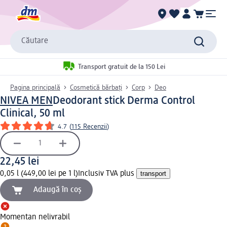
Căutare
Transport gratuit de la 150 Lei
Pagina principală
Cosmetică bărbați
Corp
Deo
NIVEA MEN
Deodorant stick Derma Control
Clinical, 50 ml
4.7
(
115 Recenzii
)
22,45 lei
0,05 l (449,00 lei pe 1 l)
Inclusiv TVA plus
transport
Adaugă în coș
Momentan nelivrabil