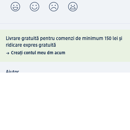
Livrare gratuită pentru comenzi de minimum 150 lei și
ridicare expres gratuită
Creați contul meu dm acum
Ajutor
Avantaje și Servicii
Relații clienți
Livrare și transport
Returnare și schimb
Compania dm
Compania
Responsabilitate
Carieră
Presă
Structura corporativă
Universul produselor dm