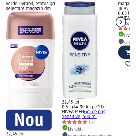
verde Livrabil, Status gri
magazin
selectare magazin dm
18,95 lei
0,05 l (37
NIVEA M
bărbați 
Livrab
selec
22,45 lei
0,5 l (44,90 lei pe 1 l)
NIVEA MEN
Gel de duș
Sensitive, 500 ml
(17)
Livrabil
22,45 lei