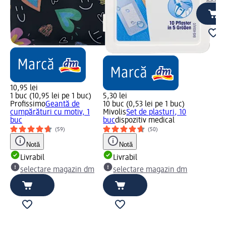
10,95 lei
1 buc (10,95 lei pe 1 buc)
5,30 lei
Profissimo
Geantă de
10 buc (0,53 lei pe 1 buc)
cumpărături cu motiv, 1
Mivolis
Set de plasturi, 10
buc
buc
dispozitiv medical
(59)
(50)
Notă
Notă
Livrabil
Livrabil
selectare magazin dm
selectare magazin dm