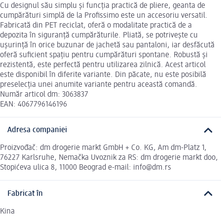
Cu designul său simplu și funcția practică de pliere, geanta de
cumpărături simplă de la Profissimo este un accesoriu versatil.
Fabricată din PET reciclat, oferă o modalitate practică de a
depozita în siguranță cumpărăturile. Pliată, se potrivește cu
ușurință în orice buzunar de jachetă sau pantaloni, iar desfăcută
oferă suficient spațiu pentru cumpărături spontane. Robustă și
rezistentă, este perfectă pentru utilizarea zilnică. Acest articol
este disponibil în diferite variante. Din păcate, nu este posibilă
preselecția unei anumite variante pentru această comandă.
Număr articol dm: 3063837
EAN: 4067796146196
Adresa companiei
Proizvođač: dm drogerie markt GmbH + Co. KG, Am dm-Platz 1,
76227 Karlsruhe, Nemačka Uvoznik za RS: dm drogerie markt doo,
Stopićeva ulica 8, 11000 Beograd e-mail: info@dm.rs
Fabricat în
Kina