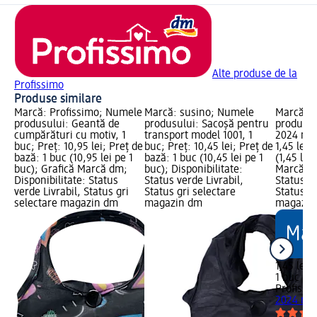
Alte produse de la
Profissimo
Produse similare
Marcă: Profissimo; Numele
Marcă: susino; Numele
Marcă: P
produsului: Geantă de
produsului: Sacoşă pentru
produsul
cumpărături cu motiv, 1
transport model 1001, 1
2024 mini
buc; Preț: 10,95 lei; Preț de
buc; Preț: 10,45 lei; Preț de
1,45 lei;
bază: 1 buc (10,95 lei pe 1
bază: 1 buc (10,45 lei pe 1
(1,45 lei
buc); Grafică Marcă dm;
buc); Disponibilitate:
Marcă dm
Disponibilitate: Status
Status verde Livrabil,
Status ve
verde Livrabil, Status gri
Status gri selectare
Status gr
selectare magazin dm
magazin dm
magazin
1,45 lei
1 buc (1,
Profissi
2024 min