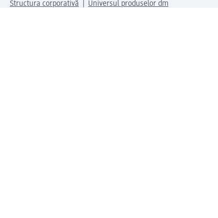
Structura corporativă
Universul produselor dm
Lumea dm
Metode de plată
Conectați-vă cu dm