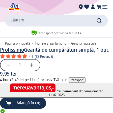
Căutare
Transport gratuit de la 150 Lei
Pagina principală
Îngrijire și parfumerie
Genți și rucsacuri
Profissimo
Geantă de cumpărături simplă, 1 buc
4.9
(
52 Recenzii
)
9,95 lei
4 buc (2,49 lei pe 1 buc)
Inclusiv TVA plus
transport
Preț permanent dm
nemajorat din
11.07.2025
Adaugă în coș