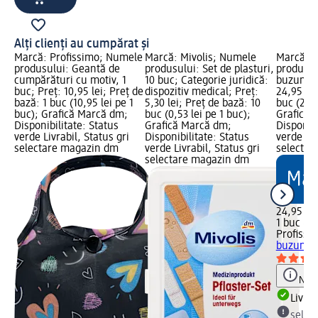
Alți clienți au cumpărat și
Marcă: Profissimo; Numele
Marcă: Mivolis; Numele
Marcă: P
produsului: Geantă de
produsului: Set de plasturi,
produsul
cumpărături cu motiv, 1
10 buc; Categorie juridică:
buzunar,
buc; Preț: 10,95 lei; Preț de
dispozitiv medical; Preț:
24,95 lei
bază: 1 buc (10,95 lei pe 1
5,30 lei; Preț de bază: 10
buc (24,9
buc); Grafică Marcă dm;
buc (0,53 lei pe 1 buc);
Grafică 
Disponibilitate: Status
Grafică Marcă dm;
Disponibi
verde Livrabil, Status gri
Disponibilitate: Status
verde Liv
selectare magazin dm
verde Livrabil, Status gri
selectar
selectare magazin dm
24,95 lei
1 buc (24
Profissi
buzunar,
Notă
Livrab
selec