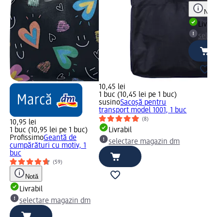
Notă
Livrab
selec
10,45 lei
1 buc (10,45 lei pe 1 buc)
susino
Sacoşă pentru
transport model 1001, 1 buc
(8)
10,95 lei
1 buc (10,95 lei pe 1 buc)
Livrabil
Profissimo
Geantă de
selectare magazin dm
cumpărături cu motiv, 1
buc
(59)
Notă
Livrabil
selectare magazin dm