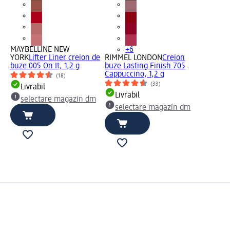
MAYBELLINE NEW
+6
YORK
Lifter Liner creion de
RIMMEL LONDON
Creion
buze 005 On It, 1,2 g
buze Lasting Finish 705
Cappuccino, 1,2 g
(18)
(33)
Livrabil
Livrabil
selectare magazin dm
selectare magazin dm