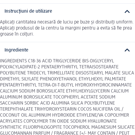
Instrucțiuni de utilizare
Aplicați cantitatea necesară de luciu pe buze și distribuiți uniform.
Aplicați produsul de la centru la margini pentru a evita să fie prea
groase în colțuri.
Ingrediente
INGREDIENTS C18-36 ACID TRIGLYCERIDE BIS-DIGLYCERYL
POLYACYLADIPATE-2 PENTAERYTHRITYL TETRAISOSTEARATE
POLYBUTENE TRIDECYL TRIMELLITATE DIISOSTEARYL MALATE SILICA
DIMETHYL SILYLATE PHENOXYETHANOL ETHYLHEXYL PALMITATE
PENTAERYTHRITYL TETRA-DI-T-BUTYL HYDROXYHYDROCINNAMATE
CALCIUM SODIUM BOROSILICATE ETHYLHEXYLGLYCERIN CALCIUM
ALUMINUM BOROSILICATE TOCOPHERYL ACETATE SODIUM
SACCHARIN SORBIC ACID ALUMINA SILICA POLYBUTYLENE
TEREPHTHALATE TRIHYDROXYSTEARIN COCOS NUCIFERA OIL /
COCONUT OIL ALUMINUM HYDROXIDE ETHYLENE/VA COPOLYMER
ACRYLATES COPOLYMER TIN OXIDE SODIUM HYALURONATE
SYNTHETIC FLUORPHLOGOPITE TOCOPHEROL MAGNESIUM SILICATE
GLUCOMANNAN PARFUM / FRAGRANCE [+/- MAY CONTAIN / PEUT