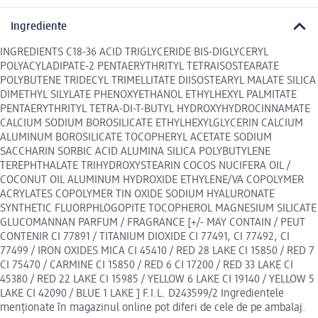
Ingrediente
INGREDIENTS C18-36 ACID TRIGLYCERIDE BIS-DIGLYCERYL
POLYACYLADIPATE-2 PENTAERYTHRITYL TETRAISOSTEARATE
POLYBUTENE TRIDECYL TRIMELLITATE DIISOSTEARYL MALATE SILICA
DIMETHYL SILYLATE PHENOXYETHANOL ETHYLHEXYL PALMITATE
PENTAERYTHRITYL TETRA-DI-T-BUTYL HYDROXYHYDROCINNAMATE
CALCIUM SODIUM BOROSILICATE ETHYLHEXYLGLYCERIN CALCIUM
ALUMINUM BOROSILICATE TOCOPHERYL ACETATE SODIUM
SACCHARIN SORBIC ACID ALUMINA SILICA POLYBUTYLENE
TEREPHTHALATE TRIHYDROXYSTEARIN COCOS NUCIFERA OIL /
COCONUT OIL ALUMINUM HYDROXIDE ETHYLENE/VA COPOLYMER
ACRYLATES COPOLYMER TIN OXIDE SODIUM HYALURONATE
SYNTHETIC FLUORPHLOGOPITE TOCOPHEROL MAGNESIUM SILICATE
GLUCOMANNAN PARFUM / FRAGRANCE [+/- MAY CONTAIN / PEUT
CONTENIR CI 77891 / TITANIUM DIOXIDE CI 77491, CI 77492, CI
77499 / IRON OXIDES MICA CI 45410 / RED 28 LAKE CI 15850 / RED 7
CI 75470 / CARMINE CI 15850 / RED 6 CI 17200 / RED 33 LAKE CI
45380 / RED 22 LAKE CI 15985 / YELLOW 6 LAKE CI 19140 / YELLOW 5
LAKE CI 42090 / BLUE 1 LAKE ] F.I.L. D243599/2 Ingredientele
menționate în magazinul online pot diferi de cele de pe ambalaj.