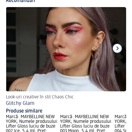
Recomandări
Look-uri creative în stil Chaos Chic
Ha
Glitchy Glam
Ma
Produse similare
Marcă: MAYBELLINE NEW
Marcă: MAYBELLINE NEW
Marcă: 
YORK; Numele produsului:
YORK; Numele produsului:
YORK; N
Lifter Gloss luciu de buze
Lifter Gloss luciu de buze
Lifter Gl
002 Ice, 5,4 ml; Preț:
003 Moon, 5,4 ml; Preț:
004 Silk,