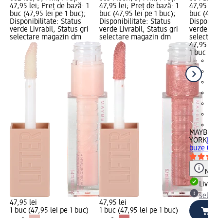
47,95 lei; Preț de bază: 1
47,95 lei; Preț de bază: 1
47,95 lei
buc (47,95 lei pe 1 buc);
buc (47,95 lei pe 1 buc);
buc (47,9
Disponibilitate: Status
Disponibilitate: Status
Disponibi
verde Livrabil, Status gri
verde Livrabil, Status gri
verde Liv
selectare magazin dm
selectare magazin dm
selectar
47,95 lei
1 buc (47
+7
MAYBELL
YORK
Lif
buze 004 
Notă
Livrab
selec
47,95 lei
47,95 lei
1 buc (47,95 lei pe 1 buc)
1 buc (47,95 lei pe 1 buc)