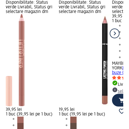
Disponibilitate: Status
Disponibilitate: Status
Disponibi
verde Livrabil, Status gri
verde Livrabil, Status gri
verde Liv
selectare magazin dm
selectare magazin dm
selectar
39,95 lei
1 buc (39
MAYBELL
YORK
Lif
buze 003 
Livrab
selec
39,95 lei
19,95 lei
1 buc (39,95 lei pe 1 buc)
1 buc (19,95 lei pe 1 buc)