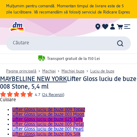
Mulțumim pentru comandă. Momentan timpul de livrare este de 5
zile lucrătoare. Vă recomandăm să folosiți serviciul de Ridicare Expres
Căutare
Transport gratuit de la 150 Lei
Pagina principală
Machiaj
Machiaj buze
Luciu de buze
MAYBELLINE NEW YORK
Lifter Gloss luciu de buze
008 Stone, 5,4 ml
4.7
(
24 Recenzii
)
Culoare
Lifter Gloss luciu de buze 009 Topaz
Lifter Gloss luciu de buze 003 Moon
Lifter Gloss luciu de buze 025 Taffy
Lifter Gloss luciu de buze 005 Petal
Lifter Gloss luciu de buze 001 Pearl
Lifter Gloss luciu de buze 004 Silk