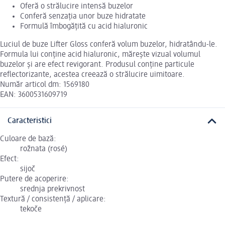
Oferă o strălucire intensă buzelor
Conferă senzația unor buze hidratate
Formulă îmbogățită cu acid hialuronic
Luciul de buze Lifter Gloss conferă volum buzelor, hidratându-le.
Formula lui conține acid hialuronic, mărește vizual volumul
buzelor și are efect revigorant. Produsul conține particule
reflectorizante, acestea creează o strălucire uimitoare.
Număr articol dm: 1569180
EAN: 3600531609719
Caracteristici
Culoare de bază:
rožnata (rosé)
Efect:
sijoč
Putere de acoperire:
srednja prekrivnost
Textură / consistență / aplicare:
tekoče