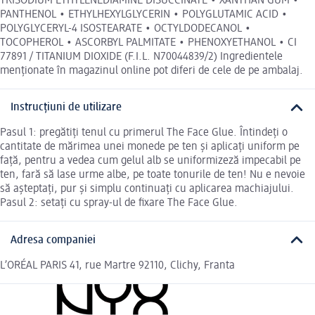
TRISODIUM ETHYLENEDIAMINE DISUCCINATE • XANTHAN GUM •
PANTHENOL • ETHYLHEXYLGLYCERIN • POLYGLUTAMIC ACID •
POLYGLYCERYL-4 ISOSTEARATE • OCTYLDODECANOL •
TOCOPHEROL • ASCORBYL PALMITATE • PHENOXYETHANOL • CI
77891 / TITANIUM DIOXIDE (F.I.L. N70044839/2) Ingredientele
menționate în magazinul online pot diferi de cele de pe ambalaj.
Instrucțiuni de utilizare
Pasul 1: pregătiți tenul cu primerul The Face Glue. Întindeți o
cantitate de mărimea unei monede pe ten și aplicați uniform pe
față, pentru a vedea cum gelul alb se uniformizeză impecabil pe
ten, fară să lase urme albe, pe toate tonurile de ten! Nu e nevoie
să așteptați, pur și simplu continuați cu aplicarea machiajului.
Pasul 2: setați cu spray-ul de fixare The Face Glue.
Adresa companiei
L’ORÉAL PARIS 41, rue Martre 92110, Clichy, Franta