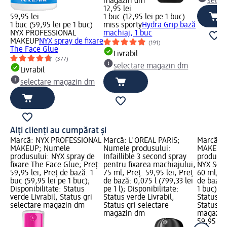
magazin dm
selec
12,95 lei
59,95 lei
1 buc (12,95 lei pe 1 buc)
1 buc (59,95 lei pe 1 buc)
miss sporty
Hydra Grip bază
NYX PROFESSIONAL
machiaj, 1 buc
MAKEUP
NYX spray de fixare
(191)
The Face Glue
Livrabil
(377)
selectare magazin dm
Livrabil
selectare magazin dm
Alți clienți au cumpărat și
Marcă: NYX PROFESSIONAL
Marcă: L'ORÉAL PARiS;
Marcă: 
MAKEUP; Numele
Numele produsului:
MAKEUP;
produsului: NYX spray de
Infaillible 3 second spray
produsul
fixare The Face Glue; Preț:
pentru fixarea machiajului,
NYX Sett
59,95 lei; Preț de bază: 1
75 ml; Preț: 59,95 lei; Preț
60 ml; Pr
buc (59,95 lei pe 1 buc);
de bază: 0,075 l (799,33 lei
de bază: 
Disponibilitate: Status
pe 1 l); Disponibilitate:
1 buc); D
verde Livrabil, Status gri
Status verde Livrabil,
Status ve
selectare magazin dm
Status gri selectare
Status gr
magazin dm
magazin
59,95 lei