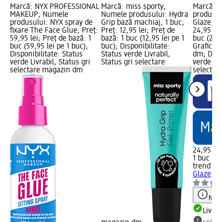
Marcă: NYX PROFESSIONAL
Marcă: miss sporty;
Marcă: t
MAKEUP; Numele
Numele produsului: Hydra
produsul
produsului: NYX spray de
Grip bază machiaj, 1 buc;
Glaze, 30
fixare The Face Glue; Preț:
Preț: 12,95 lei; Preț de
24,95 lei
59,95 lei; Preț de bază: 1
bază: 1 buc (12,95 lei pe 1
buc (24,9
buc (59,95 lei pe 1 buc);
buc); Disponibilitate:
Grafică 
Disponibilitate: Status
Status verde Livrabil,
dm; Dispo
verde Livrabil, Status gri
Status gri selectare
verde Liv
selectare magazin dm
selectar
24,95 lei
1 buc (24
trend !t 
Glaze, 3
Notă
Livrab