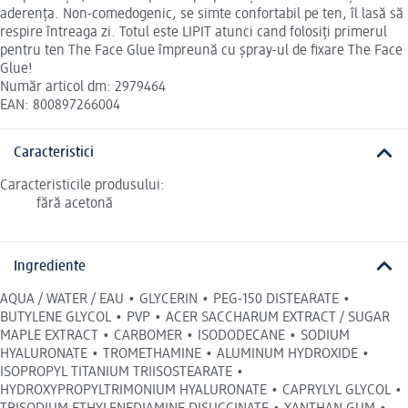
aderența. Non-comedogenic, se simte confortabil pe ten, îl lasă să
respire întreaga zi. Totul este LIPIT atunci cand folosiți primerul
pentru ten The Face Glue împreună cu șpray-ul de fixare The Face
Glue!
Număr articol dm: 2979464
EAN: 800897266004
Caracteristici
Caracteristicile produsului:
fără acetonă
Ingrediente
AQUA / WATER / EAU • GLYCERIN • PEG-150 DISTEARATE •
BUTYLENE GLYCOL • PVP • ACER SACCHARUM EXTRACT / SUGAR
MAPLE EXTRACT • CARBOMER • ISODODECANE • SODIUM
HYALURONATE • TROMETHAMINE • ALUMINUM HYDROXIDE •
ISOPROPYL TITANIUM TRIISOSTEARATE •
HYDROXYPROPYLTRIMONIUM HYALURONATE • CAPRYLYL GLYCOL •