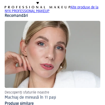
Alte produse de la
NYX PROFESSIONAL MAKEUP
Recomandări
Descoperiți sfaturile noastre
Af
Machiaj de mireasă în 11 pași
Ma
Produse similare