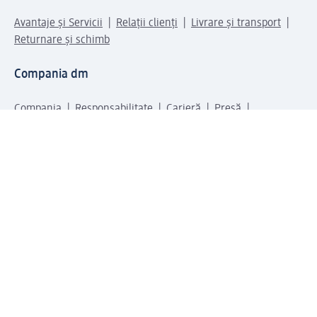
Avantaje și Servicii
Relații clienți
Livrare și transport
Returnare și schimb
Compania dm
Compania
Responsabilitate
Carieră
Presă
Structura corporativă
Universul produselor dm
Lumea dm
Metode de plată