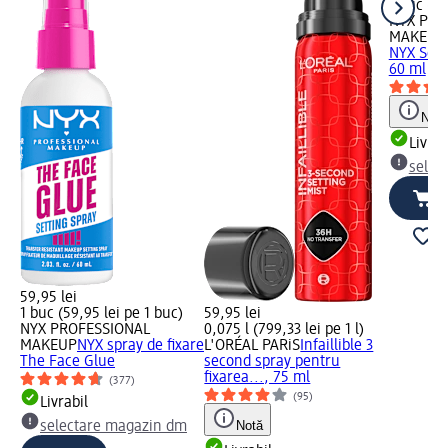
1 buc (59
NYX PRO
MAKEUP
NYX Sett
60 ml
Notă
Livrab
selec
59,95 lei
1 buc (59,95 lei pe 1 buc)
59,95 lei
NYX PROFESSIONAL
0,075 l (799,33 lei pe 1 l)
MAKEUP
NYX spray de fixare
L'ORÉAL PARiS
Infaillible 3
The Face Glue
second spray pentru
fixarea..., 75 ml
(377)
(95)
Livrabil
Notă
selectare magazin dm