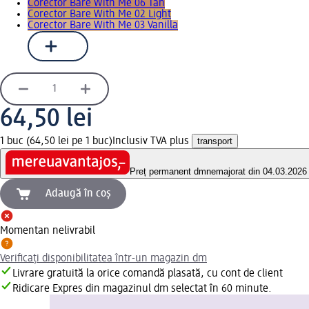
Corector Bare With Me 06 Tan
Corector Bare With Me 02 Light
Corector Bare With Me 03 Vanilla
64,50 lei
1 buc (64,50 lei pe 1 buc)
Inclusiv TVA plus
transport
Preț permanent dm
nemajorat din 04.03.2026
Adaugă în coș
Momentan nelivrabil
Verificați disponibilitatea într-un magazin dm
Livrare gratuită la orice comandă plasată, cu cont de client
Ridicare Expres din magazinul dm selectat în 60 minute.