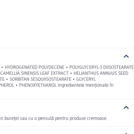
UTENE • HYDROGENATED POLYDECENE • POLYGLYCERYL-3 DIISOSTEARATE
• CAMELLIA SINENSIS LEAF EXTRACT • HELIANTHUS ANNUUS SEED
ATE • SORBITAN SESQUIISOSTEARATE • GLYCERYL
EROL • PHENOXYETHANOL Ingredientele menționate în
u un burețel sau cu o pensulă pentru produse cremoase.