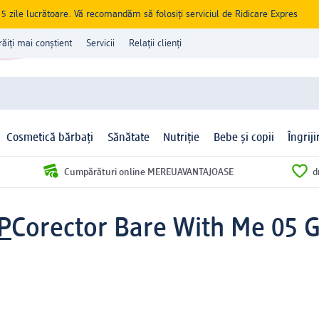
zile lucrătoare. Vă recomandăm să folosiți serviciul de Ridicare Expres
răiți mai conștient
Servicii
Relații clienți
Cosmetică bărbați
Sănătate
Nutriție
Bebe și copii
Îngrij
Cumpărături online MEREUAVANTAJOASE
d
P
Corector Bare With Me 05 G