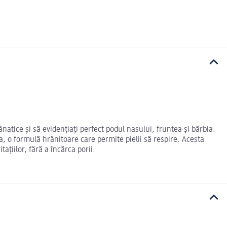
atice și să evidențiați perfect podul nasului, fruntea și bărbia.
a, o formulă hrănitoare care permite pielii să respire. Acesta
ațiilor, fără a încărca porii.