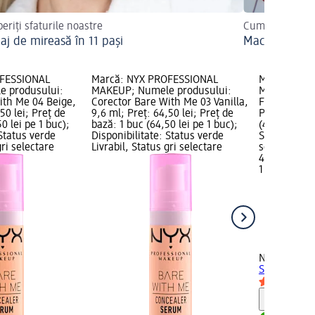
eriți sfaturile noastre
Cum îl puteți r
aj de mireasă în 11 pași
Machiajul de 
OFESSIONAL
Marcă: NYX PROFESSIONAL
Marcă: NYX
 produsului:
MAKEUP; Numele produsului:
MAKEUP; Nu
ith Me 04 Beige,
Corector Bare With Me 03 Vanilla,
Fix Stick co
50 lei; Preț de
9,6 ml; Preț: 64,50 lei; Preț de
Preț: 48,95 
0 lei pe 1 buc);
bază: 1 buc (64,50 lei pe 1 buc);
(48,95 lei p
 Status verde
Disponibilitate: Status verde
Status verde
gri selectare
Livrabil, Status gri selectare
selectare 
48,95 lei
1 buc (48,95
NYX PROFE
Stick corect
Notă