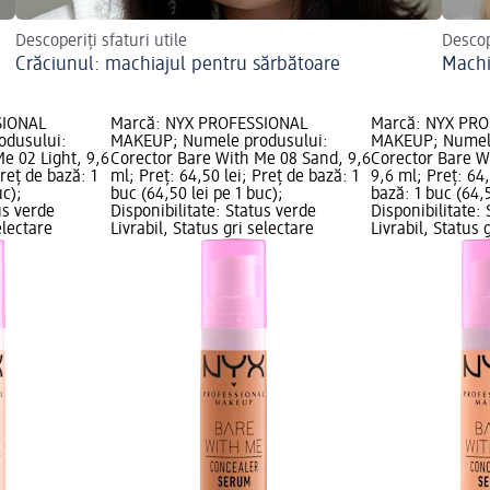
Descoperiți sfaturi utile
Descop
Crăciunul: machiajul pentru sărbătoare
Machi
SIONAL
Marcă: NYX PROFESSIONAL
Marcă: NYX PR
odusului:
MAKEUP; Numele produsului:
MAKEUP; Numele
e 02 Light, 9,6
Corector Bare With Me 08 Sand, 9,6
Corector Bare W
Preț de bază: 1
ml; Preț: 64,50 lei; Preț de bază: 1
9,6 ml; Preț: 64,
uc);
buc (64,50 lei pe 1 buc);
bază: 1 buc (64,5
us verde
Disponibilitate: Status verde
Disponibilitate:
electare
Livrabil, Status gri selectare
Livrabil, Status 