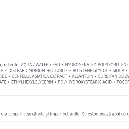
ajul. Ingrediente: AQUA / WATER / EAU • HYDROGENATED POLYISOB
TE • DISTEARDIMONIUM HECTORITE • BUTYLENE GLYCOL • SILICA 
IDE • CENTELLA ASIATICA EXTRACT • ALLANTOIN • SORBITAN OLIV
TE • ETHYLHEXYLGLYCERIN • POLYHYDROXYSTEARIC ACID • TOCOPH
ntru a acoperi cearcănele și imperfecțiunile. Se estompează apoi c