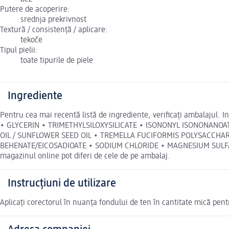
Putere de acoperire:
srednja prekrivnost
Textură / consistență / aplicare:
tekoče
Tipul pielii:
toate tipurile de piele
Ingrediente
Pentru cea mai recentă listă de ingrediente, verificați ambal
• GLYCERIN • TRIMETHYLSILOXYSILICATE • ISONONYL ISONONANOA
OIL / SUNFLOWER SEED OIL • TREMELLA FUCIFORMIS POLYSACCHAR
BEHENATE/EICOSADIOATE • SODIUM CHLORIDE • MAGNESIUM SULFA
magazinul online pot diferi de cele de pe ambalaj.
Instrucțiuni de utilizare
Aplicați corectorul în nuanța fondului de ten în cantitate mică pe