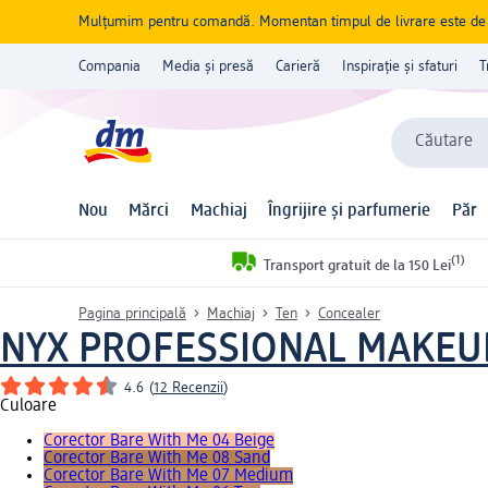
Mulțumim pentru comandă. Momentan timpul de livrare este de 5 
Compania
Media și presă
Carieră
Inspirație și sfaturi
T
Căutare
Nou
Mărci
Machiaj
Îngrijire și parfumerie
Păr
(1)
Transport gratuit de la 150 Lei
Pagina principală
Machiaj
Ten
Concealer
NYX PROFESSIONAL MAKEU
4.6
(
12 Recenzii
)
Culoare
Corector Bare With Me 04 Beige
Corector Bare With Me 08 Sand
Corector Bare With Me 07 Medium