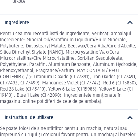
tekoče
Ingrediente
Pentru cea mai recentă listă de ingrediente, verificați ambalajul.
Ingrediente: Mineral Oil/Paraffinum Liquidum/Huile Minérale,
Polybutene, Diisostearyl Malate, Beeswax/Cera Alba/Cire d’Abeille,
Silica Dimethyl Silylate [NANO], Microcrystalline Wax/Cera
Microcristallina/Cire Microcristalline, Sorbitan Sesquioleate,
Polyethylene, Paraffin, Aluminum Benzoate, Aluminum Hydroxide,
Phenoxyethanol, Fragrance/Parfum. MAY CONTAIN / PEUT
CONTENIR (+/-): Titanium Dioxide (CI 77891), Iron Oxides (CI 77491,
CI 77492, CI 77499), Manganese Violet (CI 77742), Red 6 (CI 15850),
Red 28 Lake (CI 45410), Yellow 6 Lake (CI 15985), Yellow 5 Lake (CI
19140) , Blue 1 Lake (CI 42090). Ingredientele menționate în
magazinul online pot diferi de cele de pe ambalaj.
Instrucțiuni de utilizare
Se poate folosi de sine stătător pentru un machiaj natural sau
împreună cu rujul și creionul favorit pentru un machiaj al buzelor