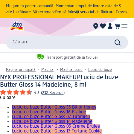
Mulțumim pentru comandă. Momentan timpul de livrare este de 5
zile lucrătoare. Vă recomandăm să folosiți serviciul de Ridicare Expres
Căutare
Transport gratuit de la 150 Lei
Pagina principală
Machiaj
Machiaj buze
Luciu de buze
NYX PROFESSIONAL MAKEUP
Luciu de buze
Butter Gloss 14 Madeleine, 8 ml
4.8
(
232 Recenzii
)
Culoare
Luciu de buze Butter Gloss 35 Bit of Honey
Luciu de buze Butter Gloss 16 Praline
Luciu de buze Butter Gloss 07 Tiramisu
Luciu de buze Butter Gloss 14 Madeleine
Luciu de buze Butter Gloss 05 Creme Brulee
Luciu de buze Butter Gloss 13 Fortune Cookie