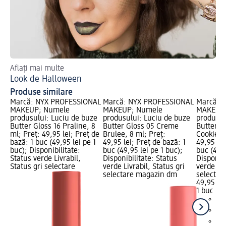
Aflați mai multe
Loo
Look de Halloween
Gl
Produse similare
Marcă: NYX PROFESSIONAL
Marcă: NYX PROFESSIONAL
Marcă: 
MAKEUP; Numele
MAKEUP; Numele
MAKEUP;
produsului: Luciu de buze
produsului: Luciu de buze
produsul
Butter Gloss 16 Praline, 8
Butter Gloss 05 Creme
Butter G
ml; Preț: 49,95 lei; Preț de
Brulee, 8 ml; Preț:
Cookie, 8
bază: 1 buc (49,95 lei pe 1
49,95 lei; Preț de bază: 1
49,95 lei
buc); Disponibilitate:
buc (49,95 lei pe 1 buc);
buc (49,9
Status verde Livrabil,
Disponibilitate: Status
Disponibi
Status gri selectare
verde Livrabil, Status gri
verde Liv
selectare magazin dm
selectar
49,95 lei
1 buc (49