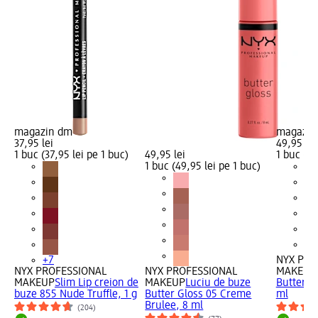
magazin dm
magazin
37,95 lei
49,95 lei
1 buc (37,95 lei pe 1 buc)
49,95 lei
1 buc (49
1 buc (49,95 lei pe 1 buc)
+7
NYX PRO
NYX PROFESSIONAL
NYX PROFESSIONAL
MAKEUP
MAKEUP
Slim Lip creion de
MAKEUP
Luciu de buze
Butter Gl
buze 855 Nude Truffle, 1 g
Butter Gloss 05 Creme
ml
Brulee, 8 ml
(204)