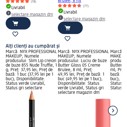
Brulee, 8 ml
(18)
(77)
Livrabil
Livrabil
selectare magazin dm
selectare magazin dm
Alți clienți au cumpărat și
Marcă: NYX PROFESSIONAL
Marcă: NYX PROFESSIONAL
Marcă: 
MAKEUP; Numele
MAKEUP; Numele
MAKEUP;
produsului: Slim Lip creion
produsului: Luciu de buze
produsul
de buze 855 Nude Truffle, 1
Butter Gloss 05 Creme
Butter Gl
g; Preț: 37,95 lei; Preț de
Brulee, 8 ml; Preț:
ml; Preț:
bază: 1 buc (37,95 lei pe 1
49,95 lei; Preț de bază: 1
bază: 1 b
buc); Disponibilitate:
buc (49,95 lei pe 1 buc);
buc); Dis
Status verde Livrabil,
Disponibilitate: Status
Status ve
Status gri selectare
verde Livrabil, Status gri
Status gr
selectare magazin dm