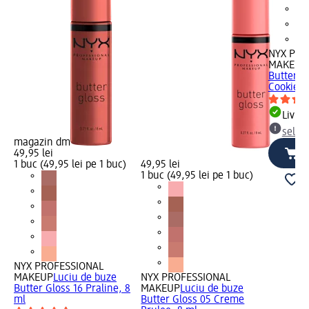
NYX PRO
MAKEUP
Butter G
Cookie, 
Livrab
selec
magazin dm
49,95 lei
1 buc (49,95 lei pe 1 buc)
49,95 lei
1 buc (49,95 lei pe 1 buc)
NYX PROFESSIONAL
MAKEUP
Luciu de buze
NYX PROFESSIONAL
Butter Gloss 16 Praline, 8
MAKEUP
Luciu de buze
ml
Butter Gloss 05 Creme