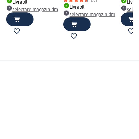
(77)
Livrabil
Livrab
Livrabil
selectare magazin dm
selec
selectare magazin dm