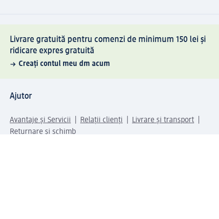
Livrare gratuită pentru comenzi de minimum 150 lei și
ridicare expres gratuită
Creați contul meu dm acum
Ajutor
Avantaje și Servicii
Relații clienți
Livrare și transport
Returnare și schimb
Compania dm
Compania
Responsabilitate
Carieră
Presă
Structura corporativă
Universul produselor dm
Lumea dm