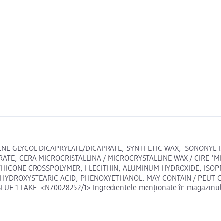
ENE GLYCOL DICAPRYLATE/DICAPRATE, SYNTHETIC WAX, ISONONYL
ARATE, CERA MICROCRISTALLINA / MICROCRYSTALLINE WAX / CIRE 
THICONE CROSSPOLYMER, I LECITHIN, ALUMINUM HYDROXIDE, ISOP
YDROXYSTEARIC ACID, PHENOXYETHANOL. MAY CONTAIN / PEUT CONTEN
BLUE 1 LAKE. <N70028252/1> Ingredientele menționate în magazinul o