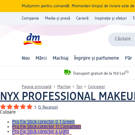
Mulțumim pentru comandă. Momentan timpul de livrare este de 5 
Compania
Media și presă
Carieră
Inspirație și sfaturi
T
Căutare
Nou
Mărci
Machiaj
Îngrijire și parfumerie
Păr
(1)
Transport gratuit de la 150 Lei
Pagina principală
Machiaj
Ten
Concealer
NYX PROFESSIONAL MAKEU
5
(
5 Recenzii
)
Culoare
Pro Fix Stick corector 0.1 Green
Pro Fix Stick corector 11 Cinnamon
Pro Fix Stick corector 4 Light