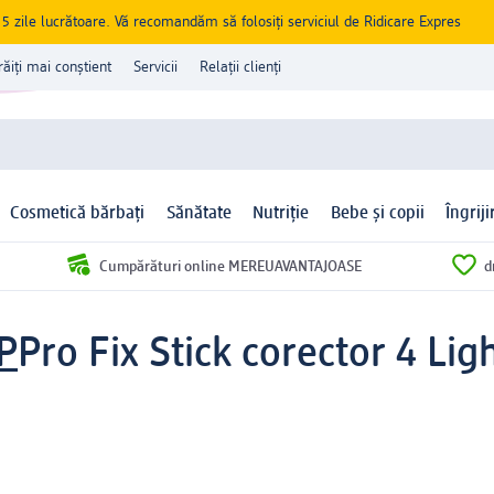
zile lucrătoare. Vă recomandăm să folosiți serviciul de Ridicare Expres
răiți mai conștient
Servicii
Relații clienți
Cosmetică bărbați
Sănătate
Nutriție
Bebe și copii
Îngrij
Cumpărături online MEREUAVANTAJOASE
d
P
Pro Fix Stick corector 4 Ligh