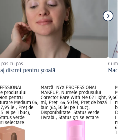
 pas cu pas
Cum îl puteți r
aj discret pentru școală
Machiajul de 
OFESSIONAL
Marcă: NYX PROFESSIONAL
Marcă: NYX
 produsului:
MAKEUP; Numele produsului:
MAKEUP; Nu
eion pentru
Corector Bare With Me 02 Light, 9,6
Corector Ba
nturare Medium 04,
ml; Preț: 64,50 lei; Preț de bază: 1
ml; Preț: 64
7,95 lei; Preț de
buc (64,50 lei pe 1 buc);
buc (64,50 l
5 lei pe 1 buc);
Disponibilitate: Status verde
Disponibilit
 Status verde
Livrabil, Status gri selectare
Livrabil, St
gri selectare
magazin d
64,50 lei
1 buc (64,50