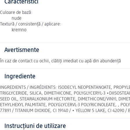
Caracteristici
Culoare de bază:
nude
Textură / consistență / aplicare:
kremno
Avertismente
În caz de contact cu ochii, clătiți imediat cu apă din abundență
Ingrediente
INGREDIENTS / INGRÉDIENTS: ISODECYL NEOPENTANOATE, PROPYL
TRIGLYCERIDE, SILICA, DIMETHICONE, POLYGLYCERYL-3 •DIISOSTE
SEED OIL, STEARALKONIUM HECTORITE, DIMETHICONE/VINYL DIME
ETHYLHEXYL PALMITATE, POLYGLYCERVL-3 POLYRICINOLEATE, , POLYH
77891 / TITANIUM DIOXIDE, CI 19140 / • YELLOW 5 LAKE, CI 42090 / 
Instrucțiuni de utilizare