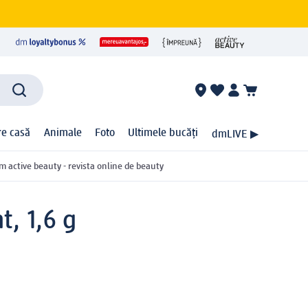
ire casă
Animale
Foto
Ultimele bucăți
dmLIVE ▶
m active beauty - revista online de beauty
t, 1,6 g