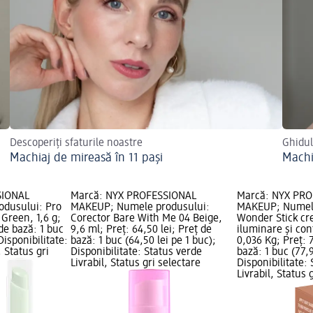
Descoperiți sfaturile noastre
Ghidul
Machiaj de mireasă în 11 pași
Machi
SIONAL
Marcă: NYX PROFESSIONAL
Marcă: NYX PR
dusului: Pro
MAKEUP; Numele produsului:
MAKEUP; Numele
 Green, 1,6 g;
Corector Bare With Me 04 Beige,
Wonder Stick cr
 de bază: 1 buc
9,6 ml; Preț: 64,50 lei; Preț de
iluminare și co
Disponibilitate:
bază: 1 buc (64,50 lei pe 1 buc);
0,036 Kg; Preț: 7
, Status gri
Disponibilitate: Status verde
bază: 1 buc (77,9
Livrabil, Status gri selectare
Disponibilitate:
Livrabil, Status 