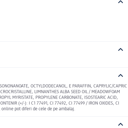
 ISONONANOATE, OCTYLDODECANOL, E PARAFFIN, CAPRYLIC/CAPRIC
'MICROCRISTALLINE, LIMNANTHES ALBA SEED OIL / MEADOWFOAM
ROPYL MYRISTATE, PROPYLENE CARBONATE, ISOSTEARIC ACID,
IR (+/-): I C1 77491, CI 77492, CI 77499 / IRON OXIDES, CI
nline pot diferi de cele de pe ambalaj.