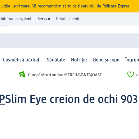
zile lucrătoare. Vă recomandăm să folosiți serviciul de Ridicare Expres
răiți mai conștient
Servicii
Relații clienți
Cosmetică bărbați
Sănătate
Nutriție
Bebe și copii
Îngrij
Cumpărături online MEREUAVANTAJOASE
d
P
Slim Eye creion de ochi 90