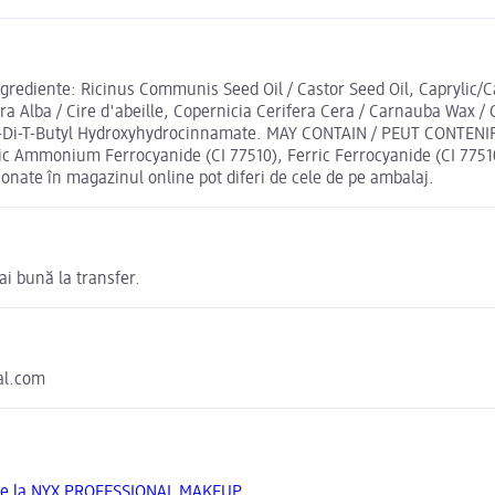
ngrediente: Ricinus Communis Seed Oil / Castor Seed Oil, Caprylic/Cap
ra Alba / Cire d'abeille, Copernicia Cerifera Cera / Carnauba Wax / 
a-Di-T-Butyl Hydroxyhydrocinnamate. MAY CONTAIN / PEUT CONTENIR
ric Ammonium Ferrocyanide (CI 77510), Ferric Ferrocyanide (CI 7751
ionate în magazinul online pot diferi de cele de pe ambalaj.
ai bună la transfer.
eal.com
 de la NYX PROFESSIONAL MAKEUP