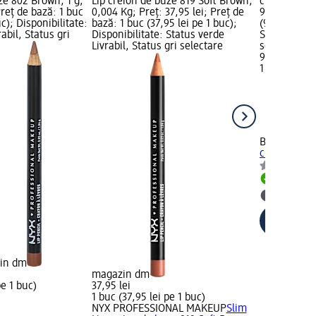
ze 802 Brown, 1 g;
Lip creion de buze 819 Soft Brown,
creion de oc
Preț de bază: 1 buc
0,004 Kg; Preț: 37,95 lei; Preț de
9,50 lei; Pr
uc); Disponibilitate:
bază: 1 buc (37,95 lei pe 1 buc);
(9,50 lei pe 
abil, Status gri
Disponibilitate: Status verde
Status verde
Livrabil, Status gri selectare
selectare 
9,50 lei
1 buc (9,50 
Bell HYPOAl
creion de oc
Livrabil
selectar
zin dm
magazin dm
pe 1 buc)
37,95 lei
1 buc (37,95 lei pe 1 buc)
NYX PROFESSIONAL MAKEUP
Slim