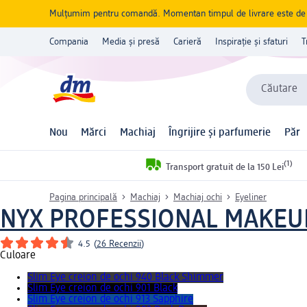
Mulțumim pentru comandă. Momentan timpul de livrare este de 5 
Compania
Media și presă
Carieră
Inspirație și sfaturi
T
Căutare
Nou
Mărci
Machiaj
Îngrijire și parfumerie
Păr
(1)
Transport gratuit de la 150 Lei
Pagina principală
Machiaj
Machiaj ochi
Eyeliner
NYX PROFESSIONAL MAKEU
4.5
(
26 Recenzii
)
Culoare
Slim Eye creion de ochi 940 Black Shimmer
Slim Eye creion de ochi 901 Black
Slim Eye creion de ochi 913 Sapphire