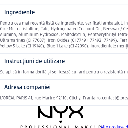
Ingrediente
Pentru cea mai recentă listă de ingrediente, verificați ambalajul. I
Cire Microcristalline, Talc, Hydrogenated Coconut Oil, Beeswax / Ce
Alumina, Aluminum Hydroxide, Maltodextrin, Pentaerythrityl Tetr
Ultramarines (CI 77007), Iron Oxides (CI 77491, 77492, 77499), Fer
Yellow 5 Lake (CI 19140), Blue 1 Lake (CI 42090). Ingredientele menț
Instrucțiuni de utilizare
Se aplică în forma dorită și se fixează cu fard pentru o rezistență m
Adresa companiei
L’ORÉAL PARIS 41, rue Martre 92110, Clichy, Franta ro.contact@lor
Alte produse