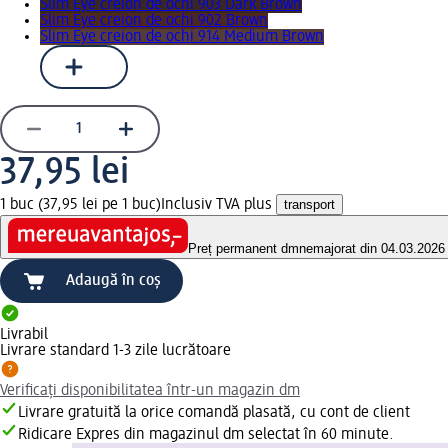
Slim Eye creion de ochi 903 Dark Brown
Slim Eye creion de ochi 902 Brown
Slim Eye creion de ochi 914 Medium Brown
37,95 lei
1 buc (37,95 lei pe 1 buc)
Inclusiv TVA plus
transport
Preț permanent dm
nemajorat din 04.03.2026
Adaugă în coș
Livrabil
Livrare standard 1-3 zile lucrătoare
Verificați disponibilitatea într-un magazin dm
Livrare gratuită la orice comandă plasată, cu cont de client
Ridicare Expres din magazinul dm selectat în 60 minute.