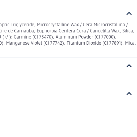
ric Triglyceride, Microcrystalline Wax / Cera Microcristallina /
Cire de Carnauba, Euphorbia Cerifera Cera / Candelilla Wax, Silica,
 (+/-): Carmine (CI 75470), Aluminum Powder (CI 77000),
0), Manganese Violet (CI 77742), Titanium Dioxide (CI 77891), Mica,