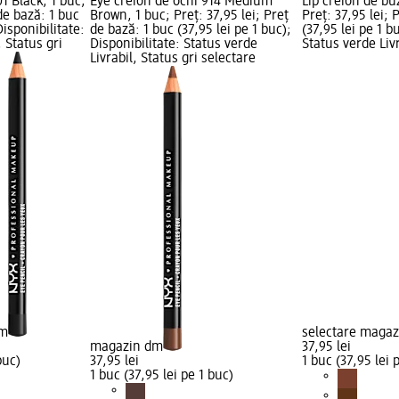
1 Black, 1 buc;
Eye creion de ochi 914 Medium
Lip creion de bu
 de bază: 1 buc
Brown, 1 buc; Preț: 37,95 lei; Preț
Preț: 37,95 lei; 
Disponibilitate:
de bază: 1 buc (37,95 lei pe 1 buc);
(37,95 lei pe 1 b
, Status gri
Disponibilitate: Status verde
Status verde Livr
Livrabil, Status gri selectare
dm
selectare maga
magazin dm
37,95 lei
buc)
37,95 lei
1 buc (37,95 lei 
1 buc (37,95 lei pe 1 buc)