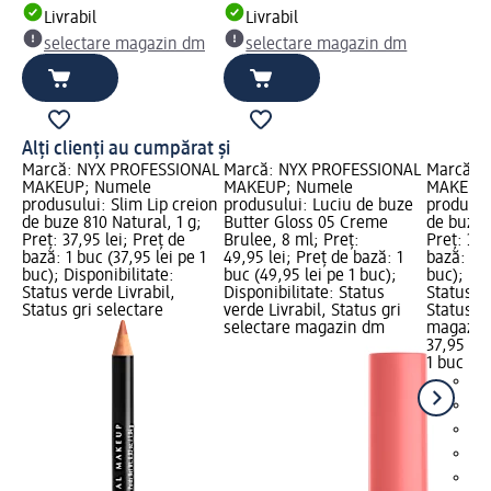
Livrabil
Livrabil
selectare magazin dm
selectare magazin dm
Alți clienți au cumpărat și
Marcă: NYX PROFESSIONAL
Marcă: NYX PROFESSIONAL
Marcă: 
MAKEUP; Numele
MAKEUP; Numele
MAKEUP;
produsului: Slim Lip creion
produsului: Luciu de buze
produsul
de buze 810 Natural, 1 g;
Butter Gloss 05 Creme
de buze 
Preț: 37,95 lei; Preț de
Brulee, 8 ml; Preț:
Preț: 37,
bază: 1 buc (37,95 lei pe 1
49,95 lei; Preț de bază: 1
bază: 1 b
buc); Disponibilitate:
buc (49,95 lei pe 1 buc);
buc); Dis
Status verde Livrabil,
Disponibilitate: Status
Status ve
Status gri selectare
verde Livrabil, Status gri
Status gr
selectare magazin dm
magazin
37,95 lei
1 buc (37