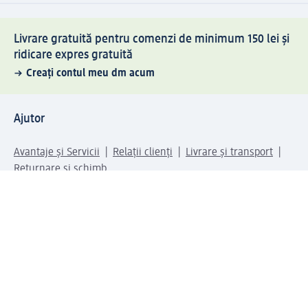
Livrare gratuită pentru comenzi de minimum 150 lei și
ridicare expres gratuită
Creați contul meu dm acum
Ajutor
Avantaje și Servicii
Relații clienți
Livrare și transport
Returnare și schimb
Compania dm
Compania
Responsabilitate
Carieră
Presă
Structura corporativă
Universul produselor dm
Lumea dm