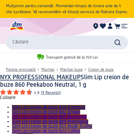
Mulțumim pentru comandă. Momentan timpul de livrare este de 5
zile lucrătoare. Vă recomandăm să folosiți serviciul de Ridicare Expres
Căutare
Transport gratuit de la 150 Lei
Pagina principală
Machiaj
Machiaj buze
Creion de buze
NYX PROFESSIONAL MAKEUP
Slim Lip creion de
buze 860 Peekaboo Neutral, 1 g
4.8
(
9 Recenzii
)
Culoare
Slim Lip creion de buze 820 Espresso
Slim Lip creion de buze 802 Brown
Slim Lip creion de buze 803 Burgundy
Slim Lip creion de buze 809 Mahogany
Slim Lip creion de buze 855 Nude Truffle
Slim Lip creion de buze 822 Coffee