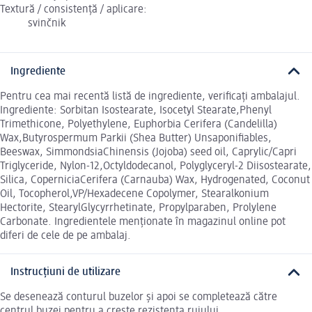
Textură / consistență / aplicare:
svinčnik
Ingrediente
Pentru cea mai recentă listă de ingrediente, verificați ambalajul.
Ingrediente: Sorbitan Isostearate, Isocetyl Stearate,Phenyl
Trimethicone, Polyethylene, Euphorbia Cerifera (Candelilla)
Wax,Butyrospermum Parkii (Shea Butter) Unsaponifiables,
Beeswax, SimmondsiaChinensis (Jojoba) seed oil, Caprylic/Capri
Triglyceride, Nylon-12,Octyldodecanol, Polyglyceryl-2 Diisostearate,
Silica, CoperniciaCerifera (Carnauba) Wax, Hydrogenated, Coconut
Oil, Tocopherol,VP/Hexadecene Copolymer, Stearalkonium
Hectorite, StearylGlycyrrhetinate, Propylparaben, Prolylene
Carbonate. Ingredientele menționate în magazinul online pot
diferi de cele de pe ambalaj.
Instrucțiuni de utilizare
Se desenează conturul buzelor și apoi se completează către
centrul buzei pentru a crește rezistența rujului.