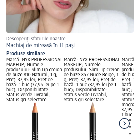
Descoperiți sfaturile noastre
Des
Machiaj de mireasă în 11 pași
Cr
Produse similare
Marcă: NYX PROFESSIONAL
Marcă: NYX PROFESSIONAL
Marcă: 
MAKEUP; Numele
MAKEUP; Numele
MAKEUP;
produsului: Slim Lip creion
produsului: Slim Lip creion
produsul
de buze 810 Natural, 1 g;
de buze 857 Nude Beige, 1
de buze 
Preț: 37,95 lei; Preț de
g; Preț: 37,95 lei; Preț de
Preț: 37,
bază: 1 buc (37,95 lei pe 1
bază: 1 buc (37,95 lei pe 1
bază: 1 b
buc); Disponibilitate:
buc); Disponibilitate:
buc); Dis
Status verde Livrabil,
Status verde Livrabil,
Status ve
Status gri selectare
Status gri selectare
Status gr
magazin
37,95 lei
1 buc (37