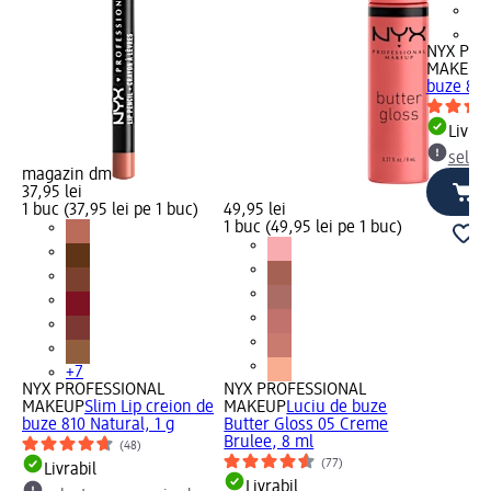
+7
NYX PRO
MAKEUP
buze 858
Livrab
selec
magazin dm
37,95 lei
1 buc (37,95 lei pe 1 buc)
49,95 lei
1 buc (49,95 lei pe 1 buc)
+7
NYX PROFESSIONAL
NYX PROFESSIONAL
MAKEUP
Slim Lip creion de
MAKEUP
Luciu de buze
buze 810 Natural, 1 g
Butter Gloss 05 Creme
Brulee, 8 ml
(48)
(77)
Livrabil
Livrabil