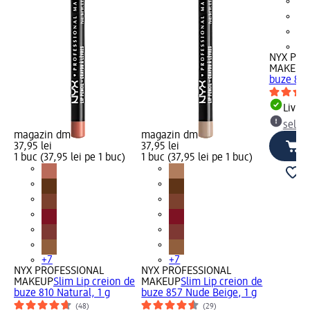
+7
NYX PRO
MAKEUP
buze 820
Livrab
selec
magazin dm
magazin dm
37,95 lei
37,95 lei
1 buc (37,95 lei pe 1 buc)
1 buc (37,95 lei pe 1 buc)
+7
+7
NYX PROFESSIONAL
NYX PROFESSIONAL
MAKEUP
Slim Lip creion de
MAKEUP
Slim Lip creion de
buze 810 Natural, 1 g
buze 857 Nude Beige, 1 g
(48)
(29)