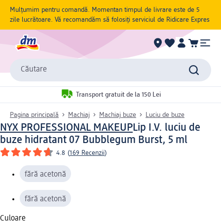
Mulțumim pentru comandă. Momentan timpul de livrare este de 5
zile lucrătoare. Vă recomandăm să folosiți serviciul de Ridicare Expres
Căutare
Transport gratuit de la 150 Lei
Pagina principală
Machiaj
Machiaj buze
Luciu de buze
NYX PROFESSIONAL MAKEUP
Lip I.V. luciu de
buze hidratant 07 Bubblegum Burst, 5 ml
4.8
(
169 Recenzii
)
fără acetonă
fără acetonă
Culoare