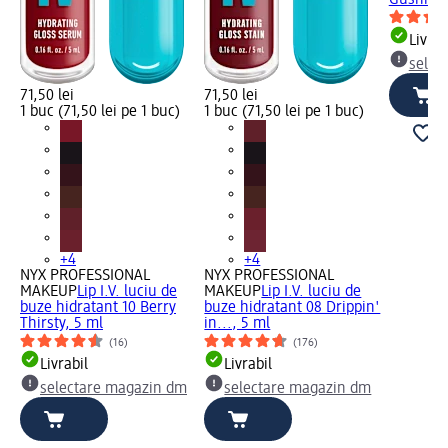
Gushin',
Livrab
selec
71,50 lei
71,50 lei
1 buc (71,50 lei pe 1 buc)
1 buc (71,50 lei pe 1 buc)
+4
+4
NYX PROFESSIONAL
NYX PROFESSIONAL
MAKEUP
Lip I.V. luciu de
MAKEUP
Lip I.V. luciu de
buze hidratant 10 Berry
buze hidratant 08 Drippin'
Thirsty, 5 ml
in..., 5 ml
(16)
(176)
Livrabil
Livrabil
selectare magazin dm
selectare magazin dm