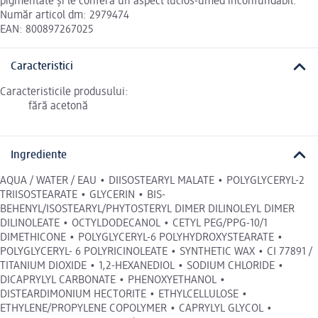
pigmentate și le conferă un aspect lucios-umed inconfundabil.
Număr articol dm: 2979474
EAN: 800897267025
Caracteristici
Caracteristicile produsului:
fără acetonă
Ingrediente
AQUA / WATER / EAU • DIISOSTEARYL MALATE • POLYGLYCERYL-2
TRIISOSTEARATE • GLYCERIN • BIS-
BEHENYL/ISOSTEARYL/PHYTOSTERYL DIMER DILINOLEYL DIMER
DILINOLEATE • OCTYLDODECANOL • CETYL PEG/PPG-10/1
DIMETHICONE • POLYGLYCERYL-6 POLYHYDROXYSTEARATE •
POLYGLYCERYL- 6 POLYRICINOLEATE • SYNTHETIC WAX • CI 77891 /
TITANIUM DIOXIDE • 1,2-HEXANEDIOL • SODIUM CHLORIDE •
DICAPRYLYL CARBONATE • PHENOXYETHANOL •
DISTEARDIMONIUM HECTORITE • ETHYLCELLULOSE •
ETHYLENE/PROPYLENE COPOLYMER • CAPRYLYL GLYCOL •