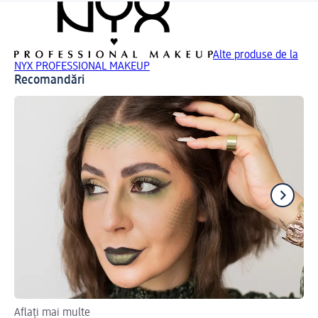
Alte produse de la
NYX PROFESSIONAL MAKEUP
Recomandări
Aflați mai multe
Af