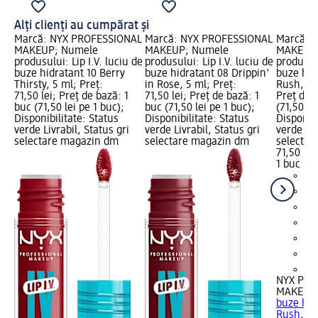
Alți clienți au cumpărat și
Marcă: NYX PROFESSIONAL
Marcă: NYX PROFESSIONAL
Marcă: 
MAKEUP; Numele
MAKEUP; Numele
MAKEUP;
produsului: Lip I.V. luciu de
produsului: Lip I.V. luciu de
produsulu
buze hidratant 10 Berry
buze hidratant 08 Drippin'
buze hid
Thirsty, 5 ml; Preț:
in Rose, 5 ml; Preț:
Rush, 5 m
71,50 lei; Preț de bază: 1
71,50 lei; Preț de bază: 1
Preț de 
buc (71,50 lei pe 1 buc);
buc (71,50 lei pe 1 buc);
(71,50 le
Disponibilitate: Status
Disponibilitate: Status
Disponibi
verde Livrabil, Status gri
verde Livrabil, Status gri
verde Liv
selectare magazin dm
selectare magazin dm
selectar
71,50 lei
1 buc (71
+4
NYX PRO
MAKEUP
buze hid
Rush, 5 