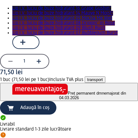
Lip I.V. luciu de buze hidratant 16 Grape Gushin'
Lip I.V. luciu de buze hidratant 14 Mauve N Moist!
Lip I.V. luciu de buze hidratant 05 Mocha Me Wet
Lip I.V. luciu de buze hidratant 08 Drippin' in Rose
Lip I.V. luciu de buze hidratant 09 Blush Rush
Lip I.V. luciu de buze hidratant 07 Bubblegum Burst
71,50 lei
1 buc (71,50 lei pe 1 buc)
Inclusiv TVA plus
transport
Preț permanent dm
nemajorat din
04.03.2026
Adaugă în coș
Livrabil
Livrare standard 1-3 zile lucrătoare