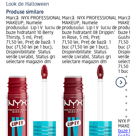
Look de Halloween
Ma
Produse similare
Marcă: NYX PROFESSIONAL
Marcă: NYX PROFESSIONAL
Marcă: 
MAKEUP; Numele
MAKEUP; Numele
MAKEUP;
produsului: Lip I.V. luciu de
produsului: Lip I.V. luciu de
produsulu
buze hidratant 10 Berry
buze hidratant 08 Drippin'
buze hid
Thirsty, 5 ml; Preț:
in Rose, 5 ml; Preț:
Gushin',
71,50 lei; Preț de bază: 1
71,50 lei; Preț de bază: 1
71,50 lei
buc (71,50 lei pe 1 buc);
buc (71,50 lei pe 1 buc);
buc (71,5
Disponibilitate: Status
Disponibilitate: Status
Disponibi
verde Livrabil, Status gri
verde Livrabil, Status gri
verde Liv
selectare magazin dm
selectare magazin dm
selectar
71,50 lei
1 buc (71
+4
NYX PRO
MAKEUP
buze hid