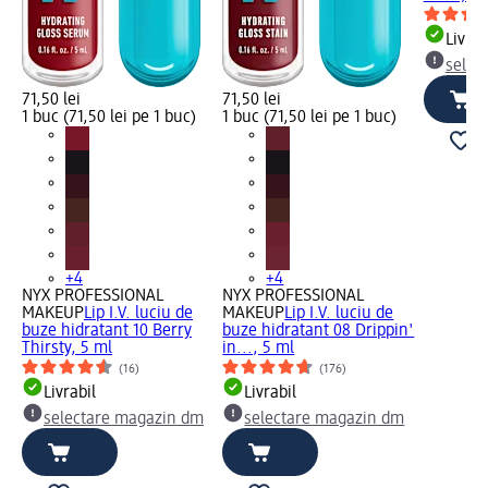
Livrab
selec
71,50 lei
71,50 lei
1 buc (71,50 lei pe 1 buc)
1 buc (71,50 lei pe 1 buc)
+4
+4
NYX PROFESSIONAL
NYX PROFESSIONAL
MAKEUP
Lip I.V. luciu de
MAKEUP
Lip I.V. luciu de
buze hidratant 10 Berry
buze hidratant 08 Drippin'
Thirsty, 5 ml
in..., 5 ml
(16)
(176)
Livrabil
Livrabil
selectare magazin dm
selectare magazin dm