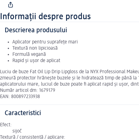
Informații despre produs
Descrierea produsului
Aplicator pentru suprafețe mari
Textură non lipicioasă
Formulă vegană
Rapid și ușor de aplicat
Luciu de buze Fat Oil Lip Drip Lipgloss de la NYX Professional Makeu
zmeură protector hrănește buzele și le hidratează timp de până la 1
aplicatorului mare, luciul de buze poate fi aplicat rapid și ușor, din
Număr articol dm: 1679179
EAN: 800897233938
Caracteristici
Efect:
sijoč
Textură / consistență / aplicare: