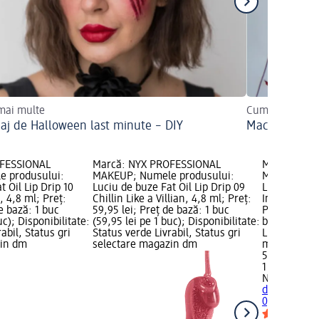
 mai multe
Cum îl puteți r
aj de Halloween last minute – DIY
Machiajul de 
OFESSIONAL
Marcă: NYX PROFESSIONAL
Marcă: NYX
 produsului:
MAKEUP; Numele produsului:
MAKEUP; Nu
t Oil Lip Drip 10
Luciu de buze Fat Oil Lip Drip 09
Luciu de buz
 4,8 ml; Preț:
Chillin Like a Villian, 4,8 ml; Preț:
Inside, 0,02
e bază: 1 buc
59,95 lei; Preț de bază: 1 buc
Preț de bază
uc); Disponibilitate:
(59,95 lei pe 1 buc); Disponibilitate:
buc); Dispon
abil, Status gri
Status verde Livrabil, Status gri
Livrabil, St
zin dm
selectare magazin dm
magazin d
59,95 lei
1 buc (59,95
NYX PROFE
de buze Fat 
0,024 Kg