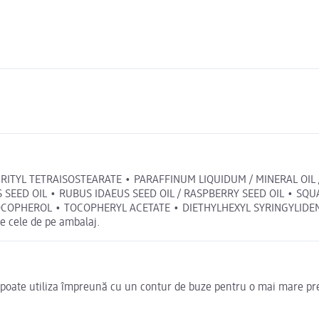
TYL TETRAISOSTEARATE • PARAFFINUM LIQUIDUM / MINERAL OIL /
SEED OIL • RUBUS IDAEUS SEED OIL / RASPBERRY SEED OIL • SQU
OCOPHEROL • TOCOPHERYL ACETATE • DIETHYLHEXYL SYRINGYLIDE
e cele de pe ambalaj.
se poate utiliza împreună cu un contur de buze pentru o mai mare pre