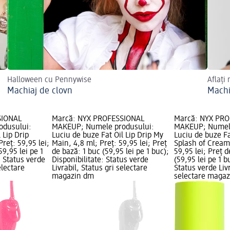
Halloween cu Pennywise
Aflați
Machiaj de clovn
Machi
SIONAL
Marcă: NYX PROFESSIONAL
Marcă: NYX PR
odusului:
MAKEUP; Numele produsului:
MAKEUP; Numele
 Lip Drip
Luciu de buze Fat Oil Lip Drip My
Luciu de buze Fa
Preț: 59,95 lei;
Main, 4,8 ml; Preț: 59,95 lei; Preț
Splash of Cream,
59,95 lei pe 1
de bază: 1 buc (59,95 lei pe 1 buc);
59,95 lei; Preț d
: Status verde
Disponibilitate: Status verde
(59,95 lei pe 1 b
electare
Livrabil, Status gri selectare
Status verde Livr
magazin dm
selectare maga