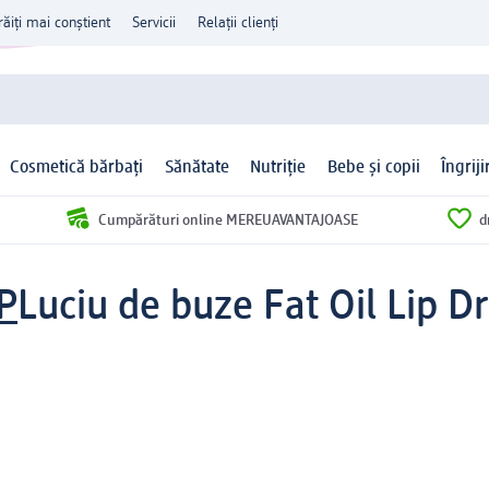
răiți mai conștient
Servicii
Relații clienți
Cosmetică bărbați
Sănătate
Nutriție
Bebe și copii
Îngrij
Cumpărături online MEREUAVANTAJOASE
d
P
Luciu de buze Fat Oil Lip D