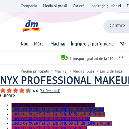
Compania
Media și presă
Carieră
Inspirație și sfaturi
T
Căutare
Nou
Mărci
Machiaj
Îngrijire și parfumerie
Păr
(1)
Transport gratuit de la 150 Lei
Pagina principală
Machiaj
Machiaj buze
Luciu de buze
NYX PROFESSIONAL MAKEU
4.6
(
61 Recenzii
)
Culoare
Luciu de buze Fat Oil Lip Drip Status Update
Luciu de buze Fat Oil Lip Drip 13 Losin' Cone-Trol
Luciu de buze Fat Oil Lip Drip 10 Splash of Cream
Luciu de buze Fat Oil Lip Drip That's Chic
Luciu de buze Fat Oil Lip Drip 09 Chillin Like a Villian
Luciu de buze Fat Oil Lip Drip Newsfeed