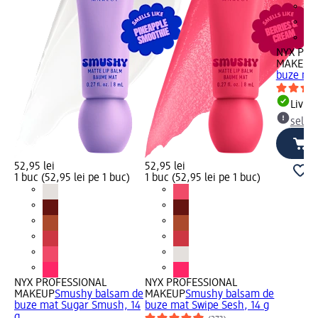
NYX PRO
MAKEUP
buze mat
Livrab
selec
52,95 lei
52,95 lei
1 buc (52,95 lei pe 1 buc)
1 buc (52,95 lei pe 1 buc)
NYX PROFESSIONAL
NYX PROFESSIONAL
MAKEUP
Smushy balsam de
MAKEUP
Smushy balsam de
buze mat Sugar Smush, 14
buze mat Swipe Sesh, 14 g
g