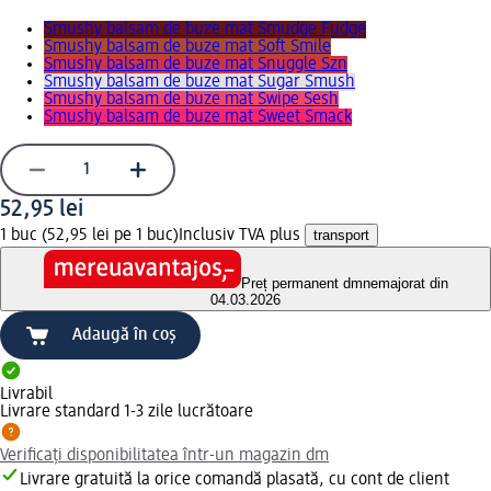
Smushy balsam de buze mat Smudge Fudge
Smushy balsam de buze mat Soft Smile
Smushy balsam de buze mat Snuggle Szn
Smushy balsam de buze mat Sugar Smush
Smushy balsam de buze mat Swipe Sesh
Smushy balsam de buze mat Sweet Smack
52,95 lei
1 buc (52,95 lei pe 1 buc)
Inclusiv TVA plus
transport
Preț permanent dm
nemajorat din
04.03.2026
Adaugă în coș
Livrabil
Livrare standard 1-3 zile lucrătoare
Verificați disponibilitatea într-un magazin dm
Livrare gratuită la orice comandă plasată, cu cont de client