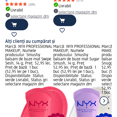
(273)
(205)
Livrabil
Livrabil
selectare magazin dm
selectare magazin dm
Alți clienți au cumpărat și
Marcă: NYX PROFESSIONAL
Marcă: NYX PROFESSIONAL
Marcă: 
MAKEUP; Numele
MAKEUP; Numele
MAKEUP;
produsului: Smushy
produsului: Smushy
produsu
balsam de buze mat Swipe
balsam de buze mat Sugar
balsam 
Sesh, 14 g; Preț: 52,95 lei;
Smush, 14 g; Preț:
Snuggle 
Preț de bază: 1 buc
52,95 lei; Preț de bază: 1
52,95 lei
(52,95 lei pe 1 buc);
buc (52,95 lei pe 1 buc);
buc (52,9
Disponibilitate: Status
Disponibilitate: Status
Disponibi
verde Livrabil, Status gri
verde Livrabil, Status gri
verde Liv
selectare magazin dm
selectare magazin dm
selectar
52,95 lei
1 buc (52