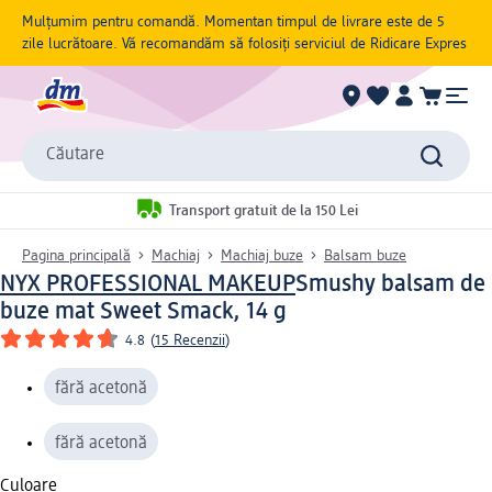
Mulțumim pentru comandă. Momentan timpul de livrare este de 5
zile lucrătoare. Vă recomandăm să folosiți serviciul de Ridicare Expres
Căutare
Transport gratuit de la 150 Lei
Pagina principală
Machiaj
Machiaj buze
Balsam buze
NYX PROFESSIONAL MAKEUP
Smushy balsam de
buze mat Sweet Smack, 14 g
4.8
(
15 Recenzii
)
fără acetonă
fără acetonă
Culoare