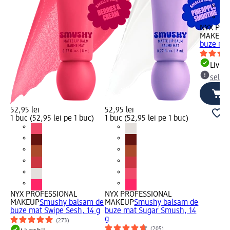
NYX PRO
MAKEUP
buze mat
Livrab
selec
52,95 lei
52,95 lei
1 buc (52,95 lei pe 1 buc)
1 buc (52,95 lei pe 1 buc)
NYX PROFESSIONAL
NYX PROFESSIONAL
MAKEUP
Smushy balsam de
MAKEUP
Smushy balsam de
buze mat Swipe Sesh, 14 g
buze mat Sugar Smush, 14
g
(273)
(205)