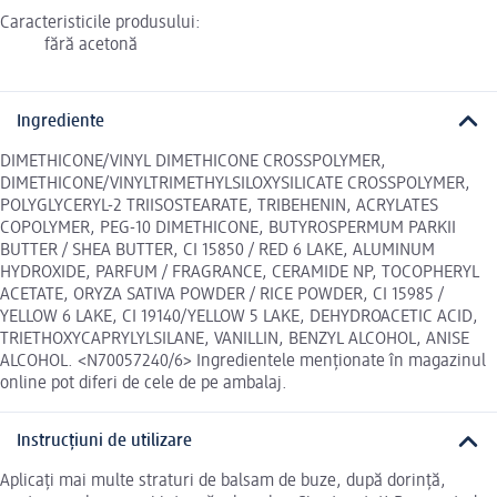
Caracteristicile produsului:
fără acetonă
Ingrediente
DIMETHICONE/VINYL DIMETHICONE CROSSPOLYMER,
DIMETHICONE/VINYLTRIMETHYLSILOXYSILICATE CROSSPOLYMER,
POLYGLYCERYL-2 TRIISOSTEARATE, TRIBEHENIN, ACRYLATES
COPOLYMER, PEG-10 DIMETHICONE, BUTYROSPERMUM PARKII
BUTTER / SHEA BUTTER, CI 15850 / RED 6 LAKE, ALUMINUM
HYDROXIDE, PARFUM / FRAGRANCE, CERAMIDE NP, TOCOPHERYL
ACETATE, ORYZA SATIVA POWDER / RICE POWDER, CI 15985 /
YELLOW 6 LAKE, CI 19140/YELLOW 5 LAKE, DEHYDROACETIC ACID,
TRIETHOXYCAPRYLYLSILANE, VANILLIN, BENZYL ALCOHOL, ANISE
ALCOHOL. <N70057240/6> Ingredientele menționate în magazinul
online pot diferi de cele de pe ambalaj.
Instrucțiuni de utilizare
Aplicați mai multe straturi de balsam de buze, după dorință,