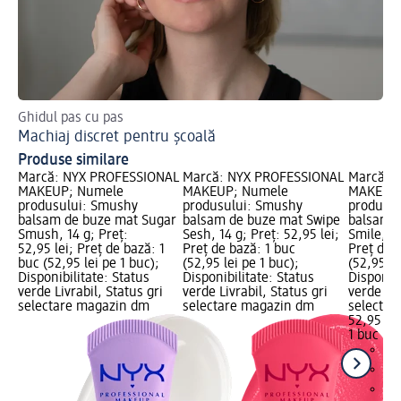
Ghidul pas cu pas
Des
Machiaj discret pentru școală
Cr
Produse similare
Marcă: NYX PROFESSIONAL
Marcă: NYX PROFESSIONAL
Marcă: 
MAKEUP; Numele
MAKEUP; Numele
MAKEUP;
produsului: Smushy
produsului: Smushy
produsu
balsam de buze mat Sugar
balsam de buze mat Swipe
balsam d
Smush, 14 g; Preț:
Sesh, 14 g; Preț: 52,95 lei;
Smile, 14
52,95 lei; Preț de bază: 1
Preț de bază: 1 buc
Preț de 
buc (52,95 lei pe 1 buc);
(52,95 lei pe 1 buc);
(52,95 le
Disponibilitate: Status
Disponibilitate: Status
Disponibi
verde Livrabil, Status gri
verde Livrabil, Status gri
verde Liv
selectare magazin dm
selectare magazin dm
selectar
52,95 lei
1 buc (52