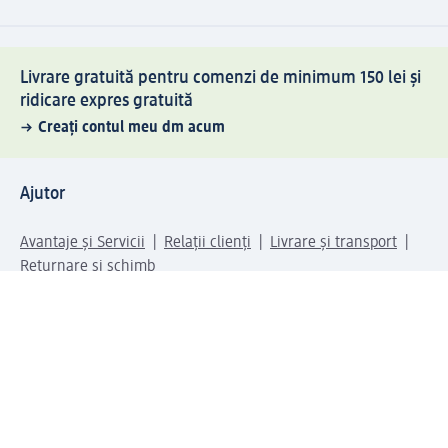
Livrare gratuită pentru comenzi de minimum 150 lei și
ridicare expres gratuită
Creați contul meu dm acum
Ajutor
Avantaje și Servicii
Relații clienți
Livrare și transport
Returnare și schimb
Compania dm
Compania
Responsabilitate
Carieră
Presă
Structura corporativă
Universul produselor dm
Lumea dm