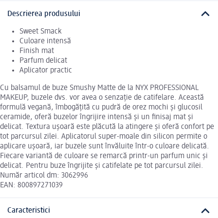
Descrierea produsului
Sweet Smack
Culoare intensă
Finish mat
Parfum delicat
Aplicator practic
Cu balsamul de buze Smushy Matte de la NYX PROFESSIONAL
MAKEUP, buzele dvs. vor avea o senzație de catifelare. Această
formulă vegană, îmbogățită cu pudră de orez mochi și glucosil
ceramide, oferă buzelor îngrijire intensă și un finisaj mat și
delicat. Textura ușoară este plăcută la atingere și oferă confort pe
tot parcursul zilei. Aplicatorul super-moale din silicon permite o
aplicare ușoară, iar buzele sunt învăluite într-o culoare delicată.
Fiecare variantă de culoare se remarcă printr-un parfum unic și
delicat. Pentru buze îngrijite și catifelate pe tot parcursul zilei.
Număr articol dm: 3062996
EAN: 800897271039
Caracteristici