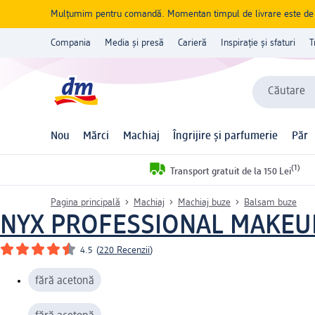
Mulțumim pentru comandă. Momentan timpul de livrare este de 5 
Compania
Media și presă
Carieră
Inspirație și sfaturi
T
Căutare
Nou
Mărci
Machiaj
Îngrijire și parfumerie
Păr
(1)
Transport gratuit de la 150 Lei
Pagina principală
Machiaj
Machiaj buze
Balsam buze
NYX PROFESSIONAL MAKEU
4.5
(
220 Recenzii
)
fără acetonă