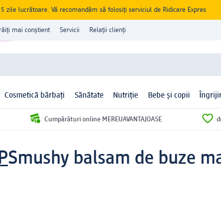
zile lucrătoare. Vă recomandăm să folosiți serviciul de Ridicare Expres
răiți mai conștient
Servicii
Relații clienți
Cosmetică bărbați
Sănătate
Nutriție
Bebe și copii
Îngrij
Cumpărături online MEREUAVANTAJOASE
d
P
Smushy balsam de buze mat