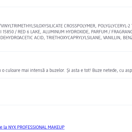
INYLTRIMETHYLSILOXYSILICATE CROSSPOLYMER, POLYGLYCERYL-2 T
I 15850 / RED 6 LAKE, ALUMINUM HYDROXIDE, PARFUM / FRAGRAN
E, DEHYDROACETIC ACID, TRIETHOXYCAPRYLYLSILANE, VANILLIN, BEN
 o culoare mai intensă a buzelor. Și asta e tot! Buze netede, cu as
 de la NYX PROFESSIONAL MAKEUP