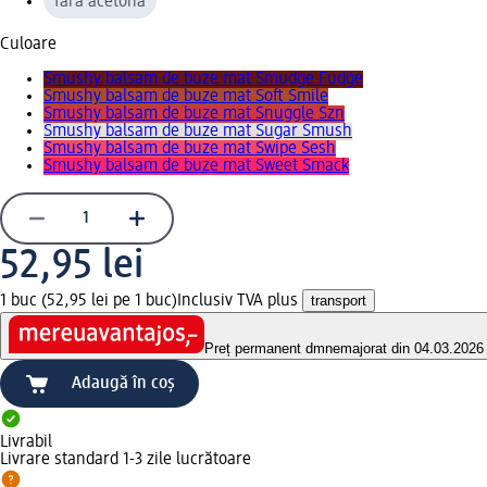
fără acetonă
Culoare
Smushy balsam de buze mat Smudge Fudge
Smushy balsam de buze mat Soft Smile
Smushy balsam de buze mat Snuggle Szn
Smushy balsam de buze mat Sugar Smush
Smushy balsam de buze mat Swipe Sesh
Smushy balsam de buze mat Sweet Smack
52,95 lei
1 buc (52,95 lei pe 1 buc)
Inclusiv TVA plus
transport
Preț permanent dm
nemajorat din 04.03.2026
Adaugă în coș
Livrabil
Livrare standard 1-3 zile lucrătoare