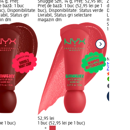
4 g; Preț:
Snuggle Szn, 14 g; Preț: 52,95 lei;
Zurich, 8 ml
e bază: 1 buc
Preț de bază: 1 buc (52,95 lei pe 1
de bază: 1 b
uc); Disponibilitate:
buc); Disponibilitate: Status verde
Disponibilit
abil, Status gri
Livrabil, Status gri selectare
Livrabil, St
zin dm
magazin dm
magazin d
52,45 lei
1 buc (52,45
NYX PROFE
Matte Lip C
Zurich, 8 m
Livrabil
selectar
52,95 lei
pe 1 buc)
1 buc (52,95 lei pe 1 buc)