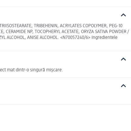
RIISOSTEARATE, TRIBEHENIN, ACRYLATES COPOLYMER, PEG-10
CE, CERAMIDE NP, TOCOPHERYL ACETATE, ORYZA SATIVA POWDER /
ZYL ALCOHOL, ANISE ALCOHOL. <N70057240/6> Ingredientele
pect mat dintr-o singură mișcare.