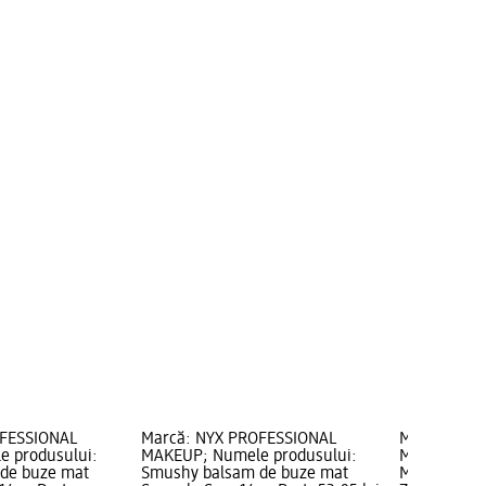
OFESSIONAL
Marcă: NYX PROFESSIONAL
Marcă: NYX
 produsului:
MAKEUP; Numele produsului:
MAKEUP; Nu
de buze mat
Smushy balsam de buze mat
Matte Lip C