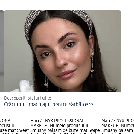
Descoperiți sfaturi utile
Crăciunul: machiajul pentru sărbătoare
SIONAL
Marcă: NYX PROFESSIONAL
Marcă: NYX PR
odusului:
MAKEUP; Numele produsului:
MAKEUP; Numele
uze mat Sweet
Smushy balsam de buze mat Swipe
Smushy balsam 