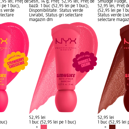
,95 lei; Preț de
Sesh, 14 g; Preț: 52,95 lei; Preț de
Smudge Fudge, 1
i pe 1 buc);
bază: 1 buc (52,95 lei pe 1 buc);
52,95 lei; Preț d
us verde
Disponibilitate: Status verde
(52,95 lei pe 1 b
electare
Livrabil, Status gri selectare
Status verde Livr
magazin dm
selectare maga
52,95 lei
52,95 lei
 buc)
1 buc (52,95 lei pe 1 buc)
1 buc (52,95 lei 