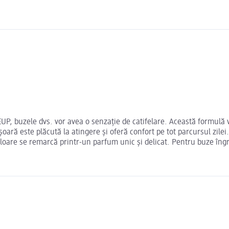
buzele dvs. vor avea o senzație de catifelare. Această formulă v
ușoară este plăcută la atingere și oferă confort pe tot parcursul zile
loare se remarcă printr-un parfum unic și delicat. Pentru buze îngriji