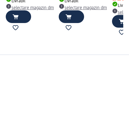
Livrabil
Livrabil
Livrab
selectare magazin dm
selectare magazin dm
selec