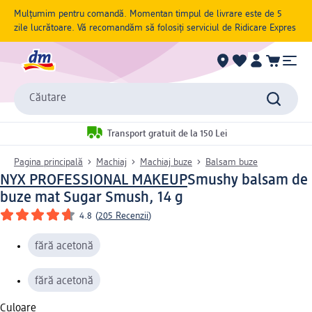
Mulțumim pentru comandă. Momentan timpul de livrare este de 5
zile lucrătoare. Vă recomandăm să folosiți serviciul de Ridicare Expres
Căutare
Transport gratuit de la 150 Lei
Pagina principală
Machiaj
Machiaj buze
Balsam buze
NYX PROFESSIONAL MAKEUP
Smushy balsam de
buze mat Sugar Smush, 14 g
4.8
(
205 Recenzii
)
fără acetonă
fără acetonă
Culoare