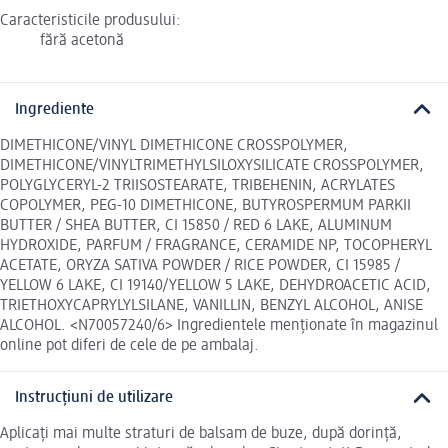
Caracteristicile produsului:
fără acetonă
Ingrediente
DIMETHICONE/VINYL DIMETHICONE CROSSPOLYMER,
DIMETHICONE/VINYLTRIMETHYLSILOXYSILICATE CROSSPOLYMER,
POLYGLYCERYL-2 TRIISOSTEARATE, TRIBEHENIN, ACRYLATES
COPOLYMER, PEG-10 DIMETHICONE, BUTYROSPERMUM PARKII
BUTTER / SHEA BUTTER, CI 15850 / RED 6 LAKE, ALUMINUM
HYDROXIDE, PARFUM / FRAGRANCE, CERAMIDE NP, TOCOPHERYL
ACETATE, ORYZA SATIVA POWDER / RICE POWDER, CI 15985 /
YELLOW 6 LAKE, CI 19140/YELLOW 5 LAKE, DEHYDROACETIC ACID,
TRIETHOXYCAPRYLYLSILANE, VANILLIN, BENZYL ALCOHOL, ANISE
ALCOHOL. <N70057240/6> Ingredientele menționate în magazinul
online pot diferi de cele de pe ambalaj.
Instrucțiuni de utilizare
Aplicați mai multe straturi de balsam de buze, după dorință,