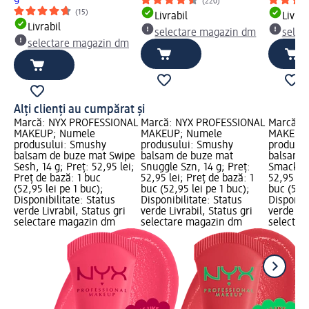
(220)
(15)
Livrabil
Livrab
Livrabil
selectare magazin dm
selec
selectare magazin dm
Alți clienți au cumpărat și
Marcă: NYX PROFESSIONAL
Marcă: NYX PROFESSIONAL
Marcă: 
MAKEUP; Numele
MAKEUP; Numele
MAKEUP;
produsului: Smushy
produsului: Smushy
produsu
balsam de buze mat Swipe
balsam de buze mat
balsam d
Sesh, 14 g; Preț: 52,95 lei;
Snuggle Szn, 14 g; Preț:
Smack, 1
Preț de bază: 1 buc
52,95 lei; Preț de bază: 1
52,95 lei
(52,95 lei pe 1 buc);
buc (52,95 lei pe 1 buc);
buc (52,9
Disponibilitate: Status
Disponibilitate: Status
Disponibi
verde Livrabil, Status gri
verde Livrabil, Status gri
verde Liv
selectare magazin dm
selectare magazin dm
selectar