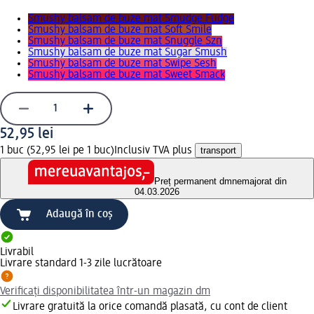
Smushy balsam de buze mat Smudge Fudge
Smushy balsam de buze mat Soft Smile
Smushy balsam de buze mat Snuggle Szn
Smushy balsam de buze mat Sugar Smush
Smushy balsam de buze mat Swipe Sesh
Smushy balsam de buze mat Sweet Smack
52,95 lei
1 buc (52,95 lei pe 1 buc)
Inclusiv TVA plus
transport
Preț permanent dm
nemajorat din
04.03.2026
Adaugă în coș
Livrabil
Livrare standard 1-3 zile lucrătoare
Verificați disponibilitatea într-un magazin dm
Livrare gratuită la orice comandă plasată, cu cont de client