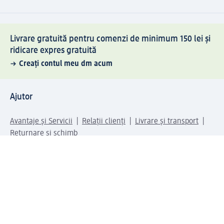
Livrare gratuită pentru comenzi de minimum 150 lei și
ridicare expres gratuită
Creați contul meu dm acum
Ajutor
Avantaje și Servicii
Relații clienți
Livrare și transport
Returnare și schimb
Compania dm
Compania
Responsabilitate
Carieră
Presă
Structura corporativă
Universul produselor dm
Lumea dm