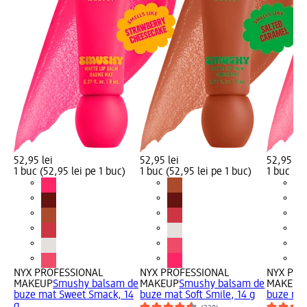
52,95 lei
52,95 lei
52,95 lei
1 buc (52,95 lei pe 1 buc)
1 buc (52,95 lei pe 1 buc)
1 buc (52
NYX PROFESSIONAL
NYX PROFESSIONAL
NYX PRO
MAKEUP
Smushy balsam de
MAKEUP
Smushy balsam de
MAKEUP
buze mat Sweet Smack, 14
buze mat Soft Smile, 14 g
buze mat
g