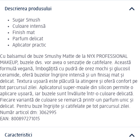
Descrierea produsului
Sugar Smush
Culoare intensă
Finish mat
Parfum delicat
Aplicator practic
Cu balsamul de buze Smushy Matte de la NYX PROFESSIONAL
MAKEUP, buzele dvs. vor avea o senzație de catifelare. Această
formulă vegană, îmbogățită cu pudră de orez mochi și glucosil
ceramide, oferă buzelor îngrijire intensă și un finisaj mat și
delicat. Textura ușoară este plăcută la atingere și oferă confort pe
tot parcursul zilei. Aplicatorul super-moale din silicon permite o
aplicare ușoară, iar buzele sunt învăluite într-o culoare delicată.
Fiecare variantă de culoare se remarcă printr-un parfum unic și
delicat. Pentru buze îngrijite și catifelate pe tot parcursul zilei.
Număr articol dm: 3062995
EAN: 800897271015
Caracteristici