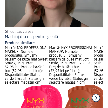
Ghidul pas cu pas
Des
Machiaj discret pentru școală
Cr
Produse similare
Marcă: NYX PROFESSIONAL
Marcă: NYX PROFESSIONAL
Marcă: 
MAKEUP; Numele
MAKEUP; Numele
MAKEUP;
produsului: Smushy
produsului: Smushy
produsu
balsam de buze mat Sweet
balsam de buze mat Soft
balsam d
Smack, 14 g; Preț:
Smile, 14 g; Preț: 52,95 lei;
Sesh, 14 
52,95 lei; Preț de bază: 1
Preț de bază: 1 buc
Preț de 
buc (52,95 lei pe 1 buc);
(52,95 lei pe 1 buc);
(52,95 le
Disponibilitate: Status
Disponibilitate: Status
Disponibi
verde Livrabil, Status gri
verde Livrabil, Status gri
verde Liv
selectare magazin dm
selectare magazin dm
selectar