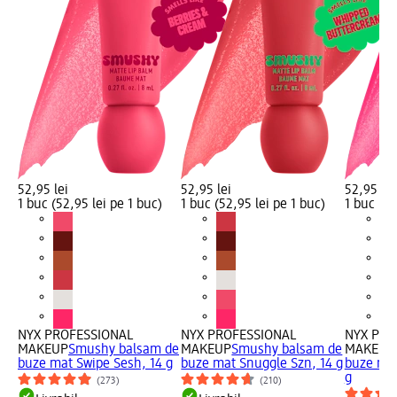
52,95 lei
52,95 lei
52,95 lei
1 buc (52,95 lei pe 1 buc)
1 buc (52,95 lei pe 1 buc)
1 buc (52
NYX PROFESSIONAL
NYX PROFESSIONAL
NYX PRO
MAKEUP
Smushy balsam de
MAKEUP
Smushy balsam de
MAKEUP
buze mat Swipe Sesh, 14 g
buze mat Snuggle Szn, 14 g
buze mat
g
(273)
(210)