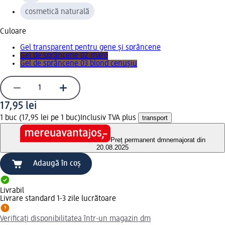
cosmetică naturală
Culoare
Gel transparent pentru gene și sprâncene
Gel de sprâncene 02 maro
Gel de sprâncene 03 blond cenușiu
17,95 lei
1 buc (17,95 lei pe 1 buc)
Inclusiv TVA plus
transport
Preț permanent dm
nemajorat din
20.08.2025
Adaugă în coș
Livrabil
Livrare standard 1-3 zile lucrătoare
Verificați disponibilitatea într-un magazin dm