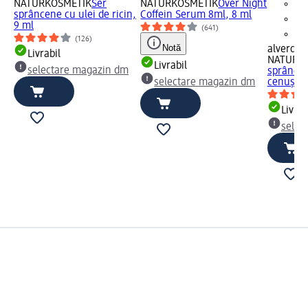
NATURKOSMETIK
Ser
NATURKOSMETIK
Over Night
sprâncene cu ulei de ricin,
Coffein Serum 8ml, 8 ml
9 ml
(641)
(126)
Notă
alverde
Livrabil
NATURK
Livrabil
selectare magazin dm
sprâncen
selectare magazin dm
cenușiu,
Livrab
selec