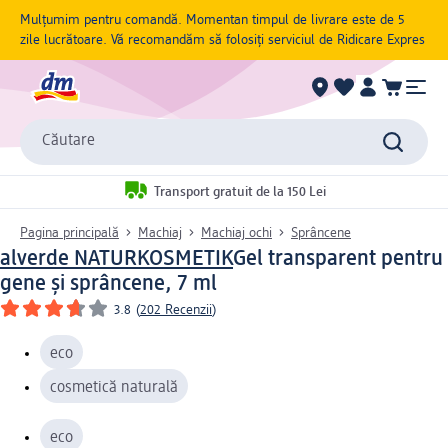
Mulțumim pentru comandă. Momentan timpul de livrare este de 5
zile lucrătoare. Vă recomandăm să folosiți serviciul de Ridicare Expres
Căutare
Transport gratuit de la 150 Lei
Pagina principală
Machiaj
Machiaj ochi
Sprâncene
alverde NATURKOSMETIK
Gel transparent pentru
gene și sprâncene, 7 ml
3.8
(
202 Recenzii
)
eco
cosmetică naturală
eco