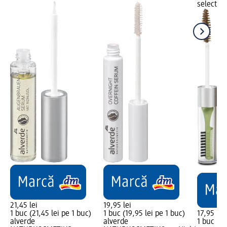
selectar
21,45 lei
19,95 lei
1 buc (21,45 lei pe 1 buc)
1 buc (19,95 lei pe 1 buc)
17,95 lei
alverde
alverde
1 buc (17