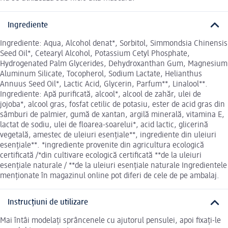
Ingrediente
Ingrediente: Aqua, Alcohol denat*, Sorbitol, Simmondsia Chinensis
Seed Oil*, Cetearyl Alcohol, Potassium Cetyl Phosphate,
Hydrogenated Palm Glycerides, Dehydroxanthan Gum, Magnesium
Aluminum Silicate, Tocopherol, Sodium Lactate, Helianthus
Annuus Seed Oil*, Lactic Acid, Glycerin, Parfum**, Linalool**.
Ingrediente: Apă purificată, alcool*, alcool de zahăr, ulei de
jojoba*, alcool gras, fosfat cetilic de potasiu, ester de acid gras din
sâmburi de palmier, gumă de xantan, argilă minerală, vitamina E,
lactat de sodiu, ulei de floarea-soarelui*, acid lactic, glicerină
vegetală, amestec de uleiuri esențiale**, ingrediente din uleiuri
esențiale**. *ingrediente provenite din agricultura ecologică
certificată /*din cultivare ecologică certificată **de la uleiuri
esențiale naturale / **de la uleiuri esențiale naturale Ingredientele
menționate în magazinul online pot diferi de cele de pe ambalaj.
Instrucțiuni de utilizare
Mai întâi modelați sprâncenele cu ajutorul pensulei, apoi fixați-le