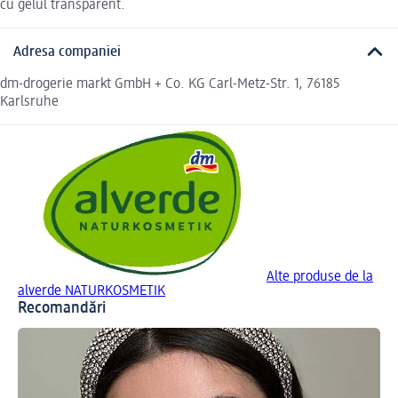
cu gelul transparent.
Adresa companiei
dm-drogerie markt GmbH + Co. KG Carl-Metz-Str. 1, 76185
Karlsruhe
Alte produse de la
alverde NATURKOSMETIK
Recomandări