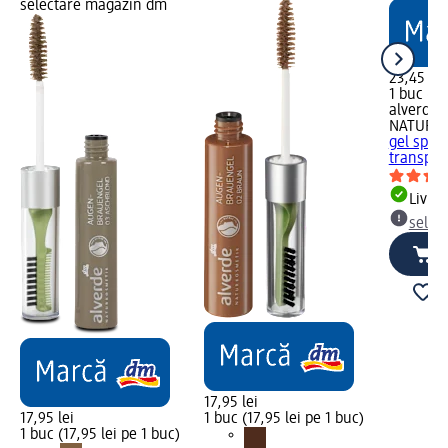
selectare magazin dm
23,45 lei
1 buc (23
alverde
NATURK
gel spran
transp, 
Livrab
selec
17,95 lei
17,95 lei
1 buc (17,95 lei pe 1 buc)
1 buc (17,95 lei pe 1 buc)