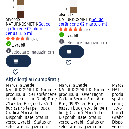
alverde
alverde
NATURKOSMETIK
Gel de
NATURKOSMETIK
Gel de
sprâncene 02 maro, 6 ml
sprâncene 03 blond
(133)
cenușiu, 6 ml
Livrabil
(123)
selectare magazin dm
Livrabil
selectare magazin dm
Alți clienți au cumpărat și
Marcă: alverde
Marcă: alverde
Marcă: a
NATURKOSMETIK; Numele
NATURKOSMETIK; Numele
NATURKO
produsului: Ser sprâncene
produsului: Over Night
produsul
cu ulei de ricin, 9 ml; Preț:
Coffein Serum 8ml, 8 ml;
sprâncen
21,45 lei; Preț de bază: 1
Preț: 19,95 lei; Preț de
cenușiu,
buc (21,45 lei pe 1 buc);
bază: 1 buc (19,95 lei pe 1
17,95 lei
Grafică Marcă dm;
buc); Grafică Marcă dm;
buc (17,9
Disponibilitate: Status
Disponibilitate: Status
Grafică 
verde Livrabil, Status gri
verde Livrabil, Status gri
Disponibi
selectare magazin dm
selectare magazin dm
verde Liv