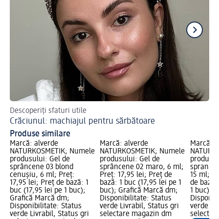
Descoperiți sfaturi utile
Des
Crăciunul: machiajul pentru sărbătoare
Ma
Produse similare
Marcă: alverde
Marcă: alverde
Marcă: a
NATURKOSMETIK; Numele
NATURKOSMETIK; Numele
NATURKO
produsului: Gel de
produsului: Gel de
produsul
sprâncene 03 blond
sprâncene 02 maro, 6 ml;
spran fix
cenușiu, 6 ml; Preț:
Preț: 17,95 lei; Preț de
15 ml; Pr
17,95 lei; Preț de bază: 1
bază: 1 buc (17,95 lei pe 1
de bază: 
buc (17,95 lei pe 1 buc);
buc); Grafică Marcă dm;
1 buc); 
Grafică Marcă dm;
Disponibilitate: Status
Disponibi
Disponibilitate: Status
verde Livrabil, Status gri
verde Liv
verde Livrabil, Status gri
selectare magazin dm
selectar