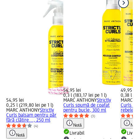
54,95 lei
49,95 lei
0,3 l (183,17 lei pe 1 l)
0,38 l (13
54,95 lei
MARC ANTHONY
Strictly
MARC A
0,25 l (219,80 lei pe 1 l)
Curls spumă de coafat
Curls ba
MARC ANTHONY
Strictly
pentru bucle, 300 ml
rebele, 
Curls balsam pentru păr
(3)
fără clătire..., 250 ml
Notă
Notă
(4)
Livrabil
Livrab
Notă