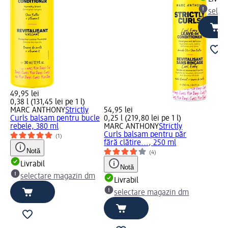
selec
49,95 lei
0,38 l (131,45 lei pe 1 l)
MARC ANTHONY
Strictly
54,95 lei
Curls balsam pentru bucle
0,25 l (219,80 lei pe 1 l)
rebele, 380 ml
MARC ANTHONY
Strictly
Curls balsam pentru păr
(1)
fără clătire..., 250 ml
Notă
(4)
Livrabil
Notă
selectare magazin dm
Livrabil
selectare magazin dm