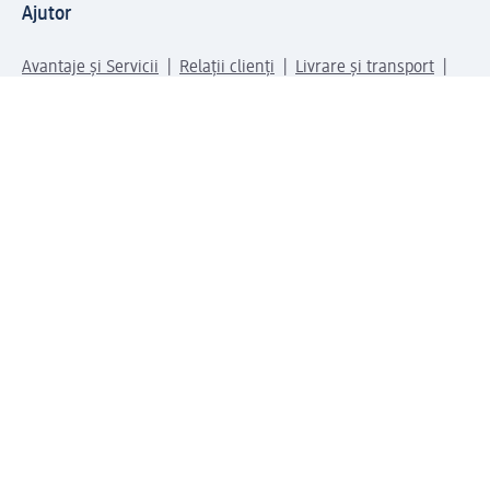
Ajutor
Avantaje și Servicii
Relații clienți
Livrare și transport
Returnare și schimb
Compania dm
Compania
Responsabilitate
Carieră
Presă
Structura corporativă
Universul produselor dm
Lumea dm
Metode de plată