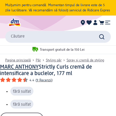
Mulțumim pentru comandă. Momentan timpul de livrare este de 5
zile lucrătoare. Vă recomandăm să folosiți serviciul de Ridicare Expres
Căutare
Transport gratuit de la 150 Lei
Pagina principală
Păr
Styling păr
Spray și cremă de styling
MARC ANTHONY
Strictly Curls cremă de
intensificare a buclelor, 177 ml
4.4
(
9 Recenzii
)
fără sulfat
fără sulfat