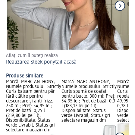
Aflați cum îl puteți realiza
Af
Realizarea sleek ponytail acasă
Co
Produse similare
Marcă: MARC ANTHONY;
Marcă: MARC ANTHONY;
Marcă: 
Numele produsului: Strictly
Numele produsului: Strictly
Numele p
Curls balsam pentru păr
Curls spumă de coafat
Curls ba
fără clătire pentru
pentru bucle, 300 ml; Preț:
rebele, 3
descurcare și anti-frizz,
54,95 lei; Preț de bază: 0,3
49,95 lei
250 ml; Preț: 54,95 lei;
l (183,17 lei pe 1 l);
0,38 l (13
Preț de bază: 0,25 l
Disponibilitate: Status
Disponibi
(219,80 lei pe 1 l);
verde Livrabil, Status gri
verde Liv
Disponibilitate: Status
selectare magazin dm
selectar
verde Livrabil, Status gri
selectare magazin dm