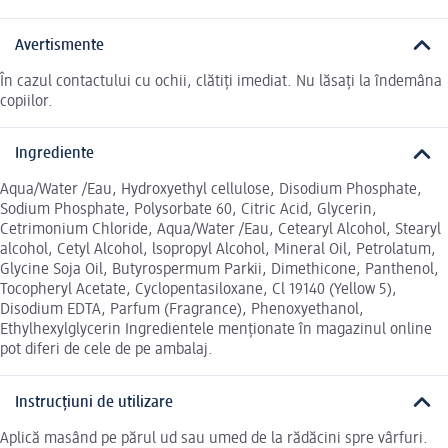
Avertismente
În cazul contactului cu ochii, clătiți imediat. Nu lăsați la îndemâna
copiilor.
Ingrediente
Aqua/Water /Eau, Hydroxyethyl cellulose, Disodium Phosphate,
Sodium Phosphate, Polysorbate 60, Citric Acid, Glycerin,
Cetrimonium Chloride, Aqua/Water /Eau, Cetearyl Alcohol, Stearyl
alcohol, Cetyl Alcohol, lsopropyl Alcohol, Mineral Oil, Petrolatum,
Glycine Soja Oil, Butyrospermum Parkii, Dimethicone, Panthenol,
Tocopheryl Acetate, Cyclopentasiloxane, Cl 19140 (Yellow 5),
Disodium EDTA, Parfum (Fragrance), Phenoxyethanol,
Ethylhexylglycerin Ingredientele menționate în magazinul online
pot diferi de cele de pe ambalaj.
Instrucțiuni de utilizare
Aplică masând pe părul ud sau umed de la rădăcini spre vârfuri.