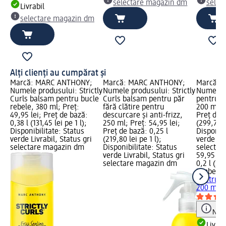
selectare magazin dm
selec
Livrabil
selectare magazin dm
Alți clienți au cumpărat și
Marcă: MARC ANTHONY;
Marcă: MARC ANTHONY;
Marcă: U
Numele produsului: Strictly
Numele produsului: Strictly
Numele p
Curls balsam pentru bucle
Curls balsam pentru păr
pentru de
rebele, 380 ml; Preț:
fără clătire pentru
200 ml; P
49,95 lei; Preț de bază:
descurcare și anti-frizz,
Preț de b
0,38 l (131,45 lei pe 1 l);
250 ml; Preț: 54,95 lei;
(299,75 le
Disponibilitate: Status
Preț de bază: 0,25 l
Disponibi
verde Livrabil, Status gri
(219,80 lei pe 1 l);
verde Liv
selectare magazin dm
Disponibilitate: Status
selectar
verde Livrabil, Status gri
59,95 lei
selectare magazin dm
0,2 l (299
Umberto
pentru de
200 ml
Notă
Livrab