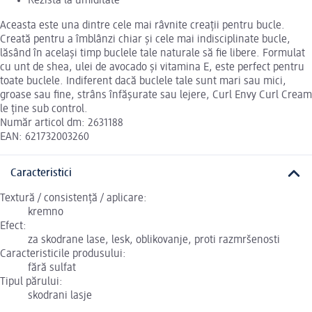
Rezistă la umiditate
Aceasta este una dintre cele mai râvnite creații pentru bucle.
Creată pentru a îmblânzi chiar și cele mai indisciplinate bucle,
lăsând în același timp buclele tale naturale să fie libere. Formulat
cu unt de shea, ulei de avocado și vitamina E, este perfect pentru
toate buclele. Indiferent dacă buclele tale sunt mari sau mici,
groase sau fine, strâns înfășurate sau lejere, Curl Envy Curl Cream
le ține sub control.
Număr articol dm: 2631188
EAN: 621732003260
Caracteristici
Textură / consistență / aplicare:
kremno
Efect:
za skodrane lase, lesk, oblikovanje, proti razmršenosti
Caracteristicile produsului:
fără sulfat
Tipul părului:
skodrani lasje