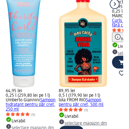
selectar
54,95 lei
0,25 l (21
MARC A
Curls ba
fără clăt
Notă
Livrab
selec
64,95 lei
89,95 lei
0,25 l (259,80 lei pe 1 l)
0,5 l (179,90 lei pe 1 l)
Umberto Giannini
Șampon
lola FROM RIO
Șampon
hidratant pentru păr creț,
pentru păr cret, 500 ml
250 ml
(1)
(1)
Livrabil
Livrabil
selectare magazin dm
selectare magazin dm