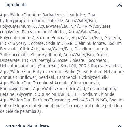
Ingrediente
Aqua/Water/Eau, Aloe Barbadensis Leaf Juice, Guar
hydroxypropyltrimonium chloride, Aqua/Water/Eau,
Polyquaternium-10, Aqua/Water/Eau, VP /DMAPA Acrylates
copolymer, Benzalkonium Chloride, Aqua/Water/Eau,
Polyquaternium-7, Sodium Benzoate, Aqua/Water/Eau, Glycerin,
PEG-7 Glyceryl Cocoate, Sodium C14-16 Olefin Sulfonate, Sodium
Benzoate, Citric Acid, Aqua/Water/Eau, Disodium Laureth
Sulfosuccinate, Phenoxyethanol, Aqua/Water/Eau, Glycol
Distearate, PEG-120 Methyl Glucose Dioleate, Tocopherol,
Helianthus Annuus (Sunflower) Seed Oil, PEG-4 Rapeseedamide,
Aqua/Water/Eau, Butyrospermum Parkii (Shea) Butter, Helianthus
Annuus (Sunflower) Seed Oil, Panthenol, Hydrolyzed Silk,
Aqua/Water/Eau, Tocopheryl Acetate, Chlorphenesin,
Phenoxyethanol, Aqua/Water/Eau, Citric Acid, Cocamidopropyl
Betaine, Glycerin, SODIUM METABISULFITE, Sodium Chloride,
Aqua/Water/Eau, Parfum (Fragrance), Yellow 5 (CI 19140), Sodium
Chloride Ingredientele menționate în magazinul online pot diferi
de cele de pe ambalaj.
Instrucțiuni de utilizare