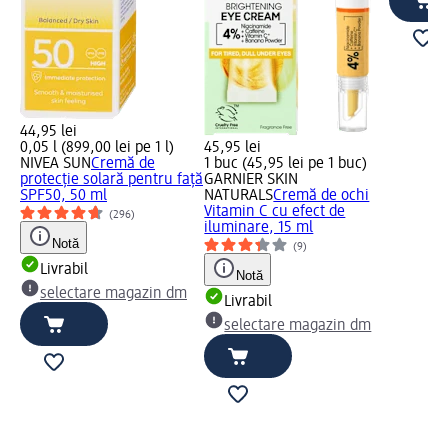
44,95 lei
0,05 l (899,00 lei pe 1 l)
45,95 lei
NIVEA SUN
Cremă de
1 buc (45,95 lei pe 1 buc)
protecție solară pentru față
GARNIER SKIN
SPF50, 50 ml
NATURALS
Cremă de ochi
Vitamin C cu efect de
(296)
iluminare, 15 ml
Notă
(9)
Livrabil
Notă
selectare magazin dm
Livrabil
selectare magazin dm