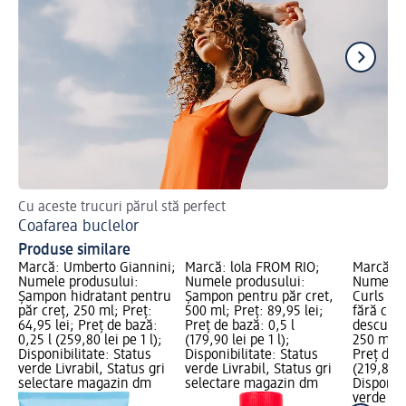
Cu aceste trucuri părul stă perfect
De
Coafarea buclelor
Șa
Produse similare
Marcă: Umberto Giannini;
Marcă: lola FROM RIO;
Marcă: 
Numele produsului:
Numele produsului:
Numele p
Șampon hidratant pentru
Șampon pentru păr cret,
Curls ba
păr creț, 250 ml; Preț:
500 ml; Preț: 89,95 lei;
fără clăt
64,95 lei; Preț de bază:
Preț de bază: 0,5 l
descurcar
0,25 l (259,80 lei pe 1 l);
(179,90 lei pe 1 l);
250 ml; P
Disponibilitate: Status
Disponibilitate: Status
Preț de b
verde Livrabil, Status gri
verde Livrabil, Status gri
(219,80 le
selectare magazin dm
selectare magazin dm
Disponibi
verde Liv