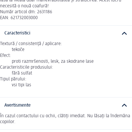
iasă la iveală doar manevrabilitatea și strălucirea. Acest lucru
necesită o nouă coafură!
Număr articol dm: 2631186
EAN: 621732003000
Caracteristici
Textură / consistență / aplicare:
tekoče
Efect:
proti razmršenosti, lesk, za skodrane lase
Caracteristicile produsului:
fără sulfat
Tipul părului:
vsi tipi las
Avertismente
În cazul contactului cu ochii, clătiți imediat. Nu lăsați la îndemâna
copiilor.