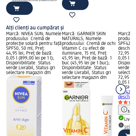
Alți clienți au cumpărat și
Marcă: NIVEA SUN; Numele
Marcă: GARNIER SKIN
Marcă: 
produsului: Cremă de
NATURALS; Numele
produsul
protecție solară pentru față
produsului: Cremă de ochi
SPF42/PA
SPF50, 50 ml; Preț:
Vitamin C cu efect de
deschis, 
44,95 lei; Preț de bază:
iluminare, 15 ml; Preț:
72,95 lei
0,05 l (899,00 lei pe 1 l);
45,95 lei; Preț de bază: 1
0,05 l (1.
Disponibilitate: Status
buc (45,95 lei pe 1 buc);
Disponibi
verde Livrabil, Status gri
Disponibilitate: Status
verde Liv
selectare magazin dm
verde Livrabil, Status gri
selectar
selectare magazin dm
72,95 lei
0,05 l (1.
MISSHA
C
SPF42/PA
deschis,
Notă
Livrab
selec