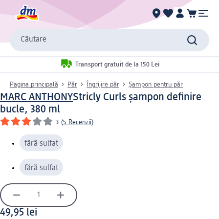
Căutare
Transport gratuit de la 150 Lei
Pagina principală
Păr
Îngrijire păr
Șampon pentru păr
MARC ANTHONY
Stricly Curls șampon definire
bucle, 380 ml
3
(
5 Recenzii
)
fără sulfat
fără sulfat
49,95 lei