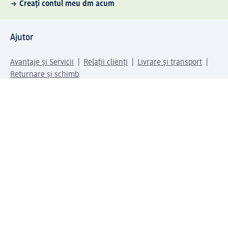
Creați contul meu dm acum
Ajutor
Avantaje și Servicii
Relații clienți
Livrare și transport
Returnare și schimb
Compania dm
Compania
Responsabilitate
Carieră
Presă
Structura corporativă
Universul produselor dm
Lumea dm