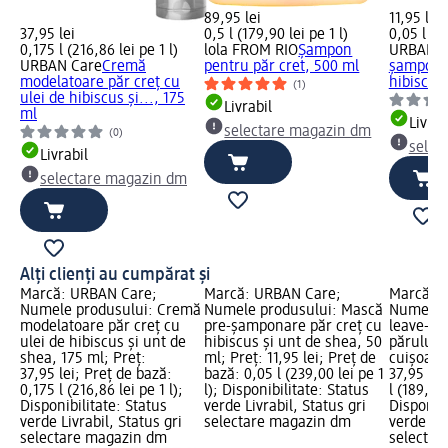
89,95 lei
11,95 lei
37,95 lei
0,5 l (179,90 lei pe 1 l)
0,05 l (23
0,175 l (216,86 lei pe 1 l)
lola FROM RIO
Șampon
URBAN C
URBAN Care
Cremă
pentru păr cret, 500 ml
șamponar
modelatoare păr creț cu
hibiscus 
(1)
ulei de hibiscus și..., 175
Livrabil
ml
Livrab
selectare magazin dm
(0)
selec
Livrabil
selectare magazin dm
Alți clienți au cumpărat și
Marcă: URBAN Care;
Marcă: URBAN Care;
Marcă: 
Numele produsului: Cremă
Numele produsului: Mască
Numele p
modelatoare păr creț cu
pre-șamponare păr creț cu
leave-in
ulei de hibiscus și unt de
hibiscus și unt de shea, 50
părului 
shea, 175 ml; Preț:
ml; Preț: 11,95 lei; Preț de
cuișoare,
37,95 lei; Preț de bază:
bază: 0,05 l (239,00 lei pe 1
37,95 lei
0,175 l (216,86 lei pe 1 l);
l); Disponibilitate: Status
l (189,75 
Disponibilitate: Status
verde Livrabil, Status gri
Disponibi
verde Livrabil, Status gri
selectare magazin dm
verde Liv
selectare magazin dm
selectar