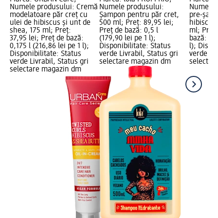
Numele produsului: Cremă
Numele produsului:
Numele 
modelatoare păr creț cu
Șampon pentru păr cret,
pre-șamp
ulei de hibiscus și unt de
500 ml; Preț: 89,95 lei;
hibiscus
shea, 175 ml; Preț:
Preț de bază: 0,5 l
ml; Preț:
37,95 lei; Preț de bază:
(179,90 lei pe 1 l);
bază: 0,0
0,175 l (216,86 lei pe 1 l);
Disponibilitate: Status
l); Dispo
Disponibilitate: Status
verde Livrabil, Status gri
verde Liv
verde Livrabil, Status gri
selectare magazin dm
selectar
selectare magazin dm