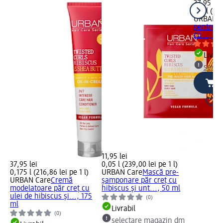
37,95 lei
0,2 l (189
URBAN C
pentru c
cu..., 10
Livrab
selec
11,95 lei
37,95 lei
0,05 l (239,00 lei pe 1 l)
0,175 l (216,86 lei pe 1 l)
URBAN Care
Mască pre-
URBAN Care
Cremă
șamponare păr creț cu
modelatoare păr creț cu
hibiscus și unt..., 50 ml
ulei de hibiscus și..., 175
(0)
ml
Livrabil
(0)
selectare magazin dm