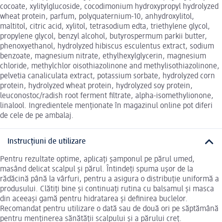
cocoate, xylitylglucoside, cocodimonium hydroxypropyl hydrolyzed
wheat protein, parfum, polyquaternium-10, anhydroxylitol,
maltitol, citric acid, xylitol, tetrasodium edta, triethylene glycol,
propylene glycol, benzyl alcohol, butyrospermum parkii butter,
phenoxyethanol, hydrolyzed hibiscus esculentus extract, sodium
benzoate, magnesium nitrate, ethylhexylglycerin, magnesium
chloride, methylchlor oisothiazolinone and methylisothiazolinone,
pelvetia canaliculata extract, potassium sorbate, hydrolyzed corn
protein, hydrolyzed wheat protein, hydrolyzed soy protein,
leuconostoc/radish root ferment filtrate, alpha-isomethylionone,
linalool. Ingredientele menționate în magazinul online pot diferi
de cele de pe ambalaj.
Instrucțiuni de utilizare
Pentru rezultate optime, aplicați șamponul pe părul umed,
masând delicat scalpul și părul. Întindeți spuma ușor de la
rădăcină până la vârfuri, pentru a asigura o distribuție uniformă a
produsului. Clătiți bine și continuați rutina cu balsamul și masca
din aceeași gamă pentru hidratarea și definirea buclelor.
Recomandat pentru utilizare o dată sau de două ori pe săptămână
pentru menținerea sănătății scalpului și a părului creț.