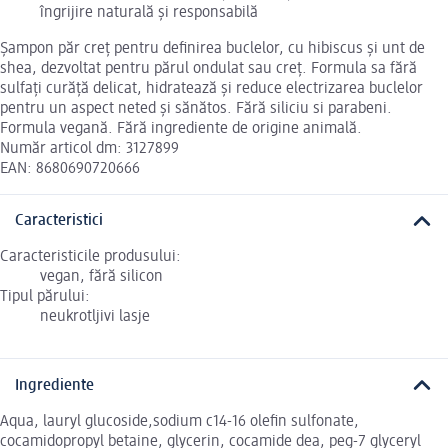
îngrijire naturală și responsabilă
Șampon păr creț pentru definirea buclelor, cu hibiscus și unt de
shea, dezvoltat pentru părul ondulat sau creț. Formula sa fără
sulfați curăță delicat, hidratează și reduce electrizarea buclelor
pentru un aspect neted și sănătos. Fără siliciu si parabeni.
Formula vegană. Fără ingrediente de origine animală.
Număr articol dm: 3127899
EAN: 8680690720666
Caracteristici
Caracteristicile produsului:
vegan, fără silicon
Tipul părului:
neukrotljivi lasje
Ingrediente
Aqua, lauryl glucoside,sodium c14-16 olefin sulfonate,
cocamidopropyl betaine, glycerin, cocamide dea, peg-7 glyceryl