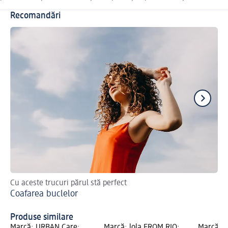
Recomandări
Cu aceste trucuri părul stă perfect
Sfa
Coafarea buclelor
Me
Produse similare
Marcă: URBAN Care;
Marcă: lola FROM RIO;
Marcă: 