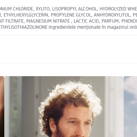
IUM CHLORIDE, XYLITO, LISOPROPYL ALCOHOL, HYDROLYZED WHEA
 ETHYLHEXYLGLYCERIN, PROPYLENE GLYCOL, ANHYDROXYLITOL, PE
FILTRATE, MAGNESIUM NITRATE , LACTIC ACID, PARFUM, PHENOXY
SOTHIAZOLINONE Ingredientele menționate în magazinul online p