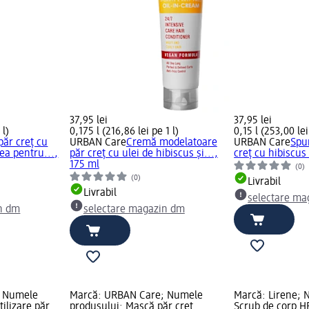
37,95 lei
37,95 lei
 l)
0,175 l (216,86 lei pe 1 l)
0,15 l (253,00 lei
ăr creț cu
URBAN Care
Cremă modelatoare
URBAN Care
Spu
ea pentru...,
păr creț cu ulei de hibiscus și...,
creț cu hibiscus 
175 ml
(0)
(0)
Livrabil
Livrabil
selectare ma
n dm
selectare magazin dm
; Numele
Marcă: URBAN Care; Numele
Marcă: Lirene; 
ilizare păr
produsului: Mască păr creț
Scrub de corp 