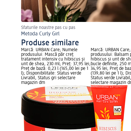
Sfaturile noastre pas cu pas
Metoda Curly Girl
Produse similare
Marcă: URBAN Care; Numele
Marcă: URBAN Care
produsului: Mască păr creț
produsului: Balsam p
tratament intensiv cu hibiscus și
hibiscus și unt de s
unt de shea, 230 ml; Preț: 37,95 lei;
bucle definite, 250 m
Preț de bază: 0,23 l (165,00 lei pe 1
34,95 lei; Preț de ba
l); Disponibilitate: Status verde
(139,80 lei pe 1 l); Di
Livrabil, Status gri selectare
Status verde Livrabil
magazin dm
selectare magazin 