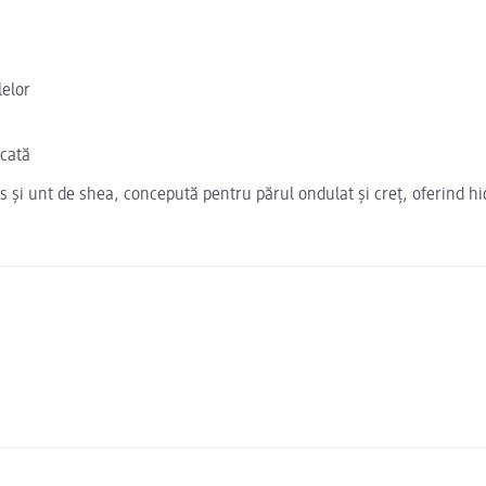
lelor
icată
 și unt de shea, concepută pentru părul ondulat și creț, oferind hi