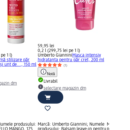
59,95 lei
0,2 l (299,75 lei pe 1 l)
 pe 1 l)
Umberto Giannini
Masca intensiv
mă stilizare păr
hidratanta pentru păr cret, 200 ml
și unt de..., 150 ml
(1)
Notă
Livrabil
gazin dm
selectare magazin dm
Numele produsului:
Marcă: Umberto Giannini; Numele
Marcă: Vase
HELLO MANGO, 175
produsului: Balsam leave-in pentru
produsului: