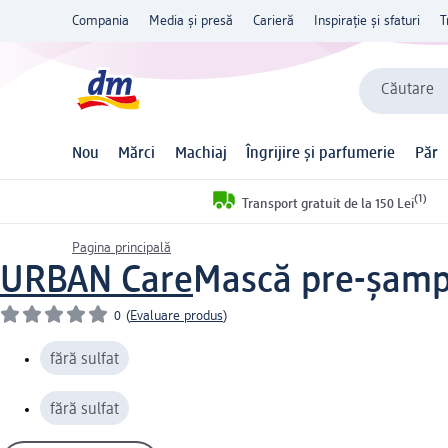
Compania
Media și presă
Carieră
Inspirație și sfaturi
T
Căutare
Nou
Mărci
Machiaj
Îngrijire și parfumerie
Păr
(1)
Transport gratuit de la 150 Lei
Pagina principală
URBAN Care
Mască pre-șampo
0
(
Evaluare produs
)
fără sulfat
fără sulfat