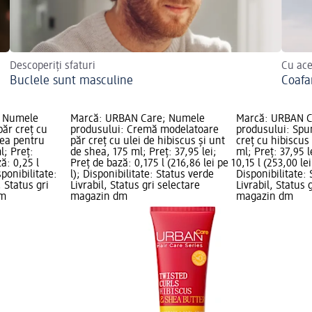
Descoperiți sfaturi
Cu ace
Buclele sunt masculine
Coafa
; Numele
Marcă: URBAN Care; Numele
Marcă: URBAN C
ăr creț cu
produsului: Cremă modelatoare
produsului: Spum
hea pentru
păr creț cu ulei de hibiscus și unt
creț cu hibiscus
l; Preț:
de shea, 175 ml; Preț: 37,95 lei;
ml; Preț: 37,95 l
ză: 0,25 l
Preț de bază: 0,175 l (216,86 lei pe 1
0,15 l (253,00 lei
sponibilitate:
l); Disponibilitate: Status verde
Disponibilitate:
, Status gri
Livrabil, Status gri selectare
Livrabil, Status 
dm
magazin dm
magazin dm