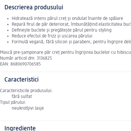
Descrierea produsului
Hidratează intens părul creț și ondulat înainte de spălare
Repară firul de păr deteriorat, îmbunătățind elasticitatea buc
Definește buclele și pregătește părul pentru styling
Reduce efectul de frizz și uscarea părului
Formulă vegană, fără silicon și parabeni, pentru îngrijire del
Mască pre-șamponare păr creț pentru îngrijirea buclelor cu hibiscus
Număr articol dm: 3136825
EAN: 8680690706585
Caracteristici
Caracteristicile produsului:
fără sulfat
Tipul părului:
neukrotljivi lasje
Ingrediente