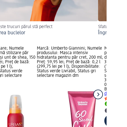
ste trucuri părul stă perfect
Sfaturi utile
rea buclelor
Îngrijirea păr
are; Numele
Marcă: Umberto Giannini; Numele
Marcă: By V
ă stilizare păr
produsului: Masca intensiv
produsului:
 și unt de shea, 150
hidratanta pentru păr cret, 200 ml;
definirea bu
ei; Preț de bază:
Preț: 59,95 lei; Preț de bază: 0,2 l
39,95 lei; P
 pe 1 l);
(299,75 lei pe 1 l); Disponibilitate:
(199,75 lei p
 Status verde
Status verde Livrabil, Status gri
Status verde
gri selectare
selectare magazin dm
selectare 
39,95 lei
0,2 l (199,75
By Veira
Mas
definirea bu
Livrabil
selectar