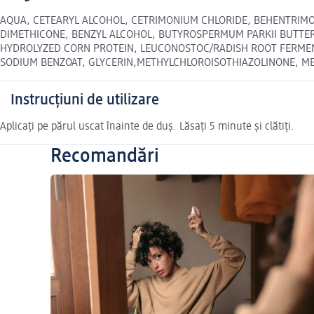
AQUA, CETEARYL ALCOHOL, CETRIMONIUM CHLORIDE, BEHENTRIMON
DIMETHICONE, BENZYL ALCOHOL, BUTYROSPERMUM PARKII BUTTER,
HYDROLYZED CORN PROTEIN, LEUCONOSTOC/RADISH ROOT FERMENT 
SODIUM BENZOAT, GLYCERIN,METHYLCHLOROISOTHIAZOLINONE, METHYLI
Instrucțiuni de utilizare
Aplicați pe părul uscat înainte de duș. Lăsați 5 minute și clătiți.
Recomandări