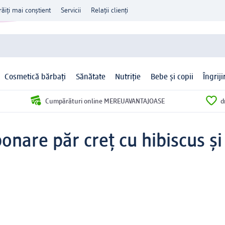
răiți mai conștient
Servicii
Relații clienți
Cosmetică bărbați
Sănătate
Nutriție
Bebe și copii
Îngrij
Cumpărături online MEREUAVANTAJOASE
d
nare păr creț cu hibiscus și