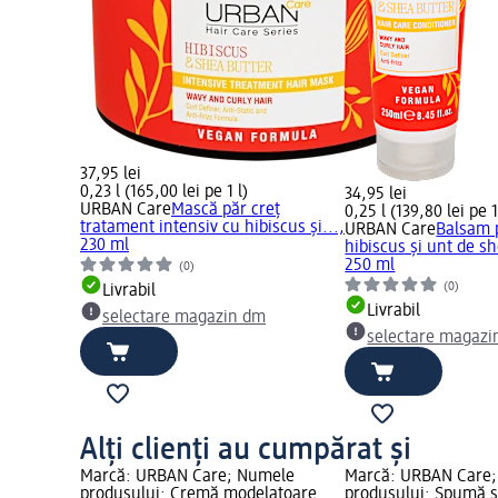
37,95 lei
0,23 l (165,00 lei pe 1 l)
34,95 lei
URBAN Care
Mască păr creț
0,25 l (139,80 lei pe 1
tratament intensiv cu hibiscus și...,
URBAN Care
Balsam p
230 ml
hibiscus și unt de sh
250 ml
(0)
(0)
Livrabil
Livrabil
selectare magazin dm
selectare magazi
Alți clienți au cumpărat și
Marcă: URBAN Care; Numele
Marcă: URBAN Care
produsului: Cremă modelatoare
produsului: Spumă st