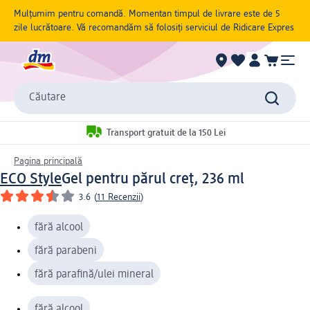
Mulțumim pentru comandă. Momentan timpul de livrare este de 5
zile lucrătoare. Vă recomandăm să folosiți serviciul de Ridicare Expres
Căutare
Transport gratuit de la 150 Lei
Pagina principală
ECO Style
Gel pentru părul creț, 236 ml
3.6
(
11 Recenzii
)
fără alcool
fără parabeni
fără parafină/ulei mineral
fără alcool