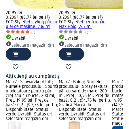
20,95 lei
20,95 lei
0,236 l (88,77 lei pe 1 l)
0,236 l (88,77 lei pe 1 l)
ECO Style
Gel styling păr cu
ECO Style
Gel pentru păr
ulei de măsline, 236 ml
Max Hold, 263 ml
(2)
(0)
Livrabil
Livrabil
selectare magazin dm
selectare magazin dm
Alți clienți au cumpărat și
Marcă: Schwarzkopf taft;
Marcă: Balea; Numele
Marcă: B
Numele produsului: Spumă
produsului: Spray textură
produsul
modelatoare pentru păr
păr cu sare de mare, 200
bucle cu 
creț sau cu bucle, 200 ml;
ml; Preț: 10,95 lei; Preț de
mătăsos,
Preț: 19,95 lei; Preț de
bază: 0,2 l (54,75 lei pe 1 l);
14,95 lei
bază: 0,2 l (99,75 lei pe 1 l);
Grafică Marcă dm;
(149,50 l
Disponibilitate: Status
Disponibilitate: Status
Marcă dm
verde Livrabil, Status gri
verde Livrabil, Status gri
Status ve
selectare magazin dm
selectare magazin dm
Status gr
magazin