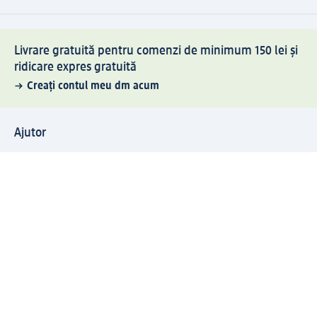
Livrare gratuită pentru comenzi de minimum 150 lei și
ridicare expres gratuită
Creați contul meu dm acum
Ajutor
Avantaje și Servicii
Relații clienți
Livrare și transport
Returnare și schimb
Compania dm
Compania
Responsabilitate
Carieră
Presă
Structura corporativă
Universul produselor dm
Lumea dm