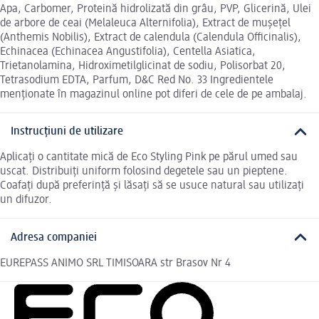
Apa, Carbomer, Proteină hidrolizată din grâu, PVP, Glicerină, Ulei
de arbore de ceai (Melaleuca Alternifolia), Extract de mușețel
(Anthemis Nobilis), Extract de calendula (Calendula Officinalis),
Echinacea (Echinacea Angustifolia), Centella Asiatica,
Trietanolamina, Hidroximetilglicinat de sodiu, Polisorbat 20,
Tetrasodium EDTA, Parfum, D&C Red No. 33 Ingredientele
menționate în magazinul online pot diferi de cele de pe ambalaj.
Instrucțiuni de utilizare
Aplicați o cantitate mică de Eco Styling Pink pe părul umed sau
uscat. Distribuiți uniform folosind degetele sau un pieptene.
Coafați după preferință și lăsați să se usuce natural sau utilizați
un difuzor.
Adresa companiei
EUREPASS ANIMO SRL TIMISOARA str Brasov Nr 4