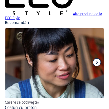
Alte produse de la
ECO Style
Recomandări
Care vi se potrivește?
Cu
Coafuri cu breton
Tu