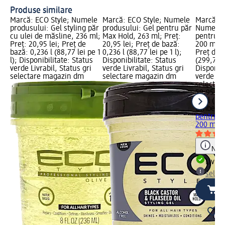
Produse similare
Marcă: ECO Style; Numele
Marcă: ECO Style; Numele
Marcă: U
produsului: Gel styling păr
produsului: Gel pentru păr
Numele p
cu ulei de măsline, 236 ml;
Max Hold, 263 ml; Preț:
pentru de
Preț: 20,95 lei; Preț de
20,95 lei; Preț de bază:
200 ml; P
bază: 0,236 l (88,77 lei pe 1
0,236 l (88,77 lei pe 1 l);
Preț de b
l); Disponibilitate: Status
Disponibilitate: Status
(299,75 le
verde Livrabil, Status gri
verde Livrabil, Status gri
Disponibi
selectare magazin dm
selectare magazin dm
verde Liv
selectar
59,95 lei
0,2 l (299
Umberto
pentru de
200 ml
Notă
Livrab
selec