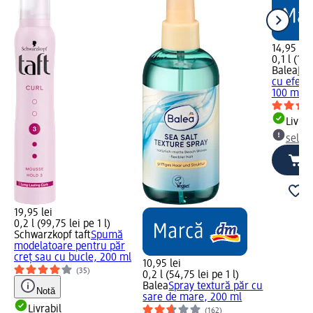
14,95 lei
0,1 l (149
Balea
Loț
cu efect
100 ml
Livrab
selec
19,95 lei
0,2 l (99,75 lei pe 1 l)
Schwarzkopf taft
Spumă
modelatoare pentru păr
creț sau cu bucle, 200 ml
10,95 lei
(35)
0,2 l (54,75 lei pe 1 l)
Balea
Spray textură păr cu
Notă
sare de mare, 200 ml
Livrabil
(162)