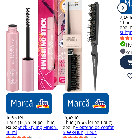
7,45 lei
1 buc (7,
ebelin
Pi
subțire, 
Livrab
selec
16,95 lei
15,45 lei
1 buc (16,95 lei pe 1 buc)
1 buc (15,45 lei pe 1 buc)
Balea
Stick Styling Finish,
ebelin
Pieptene de coafat
10 ml
Sleek-Bun, 1 buc