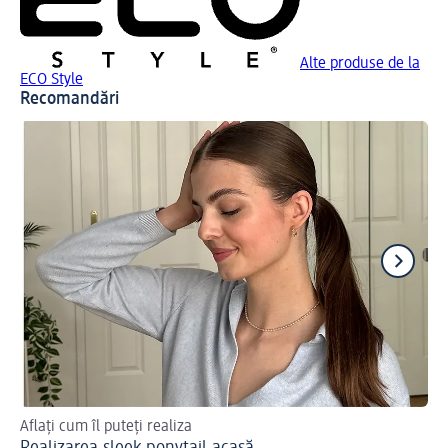
Alte produse de la
ECO Style
Recomandări
Aflați cum îl puteți realiza
O 