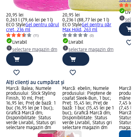
150 ml
Livrab
20,95 lei
20,95 lei
selec
0,263 l (79,66 lei pe 1 l)
0,236 l (88,77 lei pe 1 l)
ECO Style
Gel pentru părul
ECO Style
Gel pentru păr
creț, 236 ml
Max Hold, 263 ml
(11)
(0)
Livrabil
Livrabil
selectare magazin dm
selectare magazin dm
Alți clienți au cumpărat și
Marcă: Balea; Numele
Marcă: ebelin; Numele
Marcă: e
produsului: Stick Styling
produsului: Pieptene de
produsul
Finish, 10 ml; Preț:
coafat Sleek-Bun, 1 buc;
mâner su
16,95 lei; Preț de bază: 1
Preț: 15,45 lei; Preț de
7,45 lei;
buc (16,95 lei pe 1 buc);
bază: 1 buc (15,45 lei pe 1
(7,45 lei
Grafică Marcă dm;
buc); Grafică Marcă dm;
Marcă dm
Disponibilitate: Status
Disponibilitate: Status
Status ve
verde Livrabil, Status gri
verde Livrabil, Status gri
Status gr
selectare magazin dm
selectare magazin dm
magazin