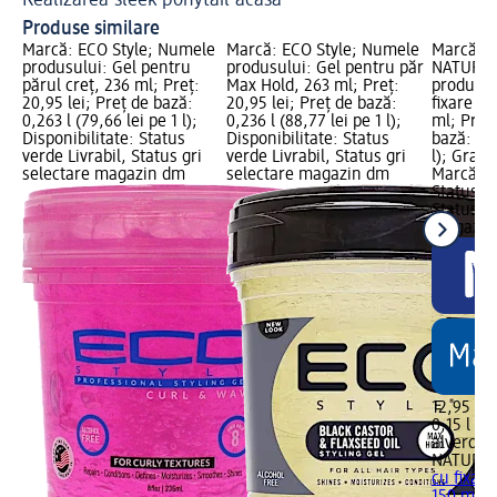
Realizarea sleek ponytail acasă
Co
Produse similare
Marcă: ECO Style; Numele
Marcă: ECO Style; Numele
Marcă: a
produsului: Gel pentru
produsului: Gel pentru păr
NATURKO
părul creț, 236 ml; Preț:
Max Hold, 263 ml; Preț:
produsul
20,95 lei; Preț de bază:
20,95 lei; Preț de bază:
fixare fo
0,263 l (79,66 lei pe 1 l);
0,236 l (88,77 lei pe 1 l);
ml; Preț:
Disponibilitate: Status
Disponibilitate: Status
bază: 0,1
verde Livrabil, Status gri
verde Livrabil, Status gri
l); Grafi
selectare magazin dm
selectare magazin dm
Marcă dm
Status ve
Status gr
magazin
12,95 lei
0,15 l (86
alverde
NATURK
cu fixare