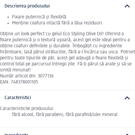
Descrierea produsului
Fixare puternică și flexibilă
Menține coafura intactă fără a lăsa reziduuri
Obține un look perfect cu gelul Eco Styling Olive Oil! Oferind o
fixare puternică și o textură ușoară, acest gel este ideal pentru a
obține coafuri definibile și durabile. Îmbogățit cu ingrediente
hrănitoare, lasă părul strălucitor, fără a-l încărca sau usca. Potrivit
pentru toate tipurile de păr, acest gel adaugă o fixare flexibilă și
control total pe parcursul întregii zile. Fă-ți părul să arate și să se
simtă minunat!
Număr articol dm: 3077136
EAN: 748378001105
Caracteristici
Caracteristicile produsului:
fără alcool, fără parabeni, fără parafină/ulei mineral