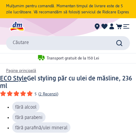
Mulțumim pentru comandă. Momentan timpul de livrare este de 5
zile lucrătoare. Vă recomandăm să folosiți serviciul de Ridicare Expres
Căutare
Transport gratuit de la 150 Lei
Pagina principală
ECO Style
Gel styling păr cu ulei de măsline, 236
ml
5
(
2 Recenzii
)
fără alcool
fără parabeni
fără parafină/ulei mineral