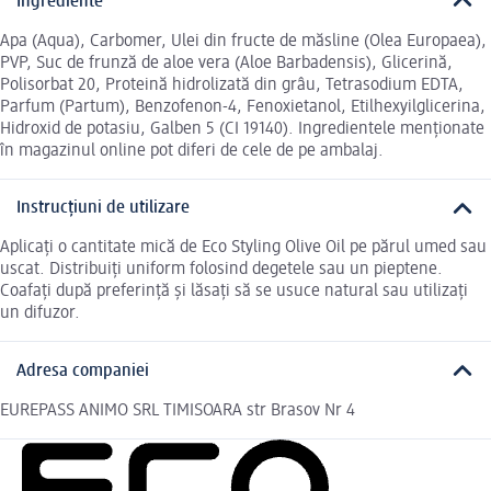
Ingrediente
Apa (Aqua), Carbomer, Ulei din fructe de măsline (Olea Europaea),
PVP, Suc de frunză de aloe vera (Aloe Barbadensis), Glicerină,
Polisorbat 20, Proteină hidrolizată din grâu, Tetrasodium EDTA,
Parfum (Partum), Benzofenon-4, Fenoxietanol, Etilhexyilglicerina,
Hidroxid de potasiu, Galben 5 (CI 19140). Ingredientele menționate
în magazinul online pot diferi de cele de pe ambalaj.
Instrucțiuni de utilizare
Aplicați o cantitate mică de Eco Styling Olive Oil pe părul umed sau
uscat. Distribuiți uniform folosind degetele sau un pieptene.
Coafați după preferință și lăsați să se usuce natural sau utilizați
un difuzor.
Adresa companiei
EUREPASS ANIMO SRL TIMISOARA str Brasov Nr 4