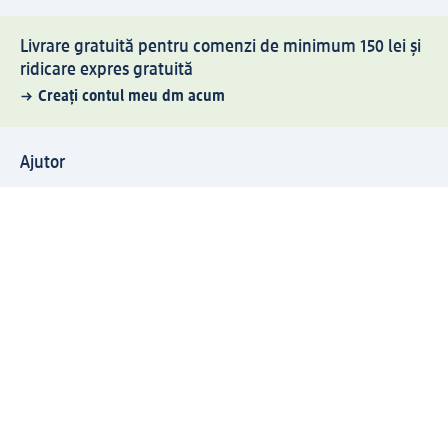
Livrare gratuită pentru comenzi de minimum 150 lei și
ridicare expres gratuită
Creați contul meu dm acum
Ajutor
Avantaje și Servicii
Relații clienți
Livrare și transport
Returnare și schimb
Compania dm
Compania
Responsabilitate
Carieră
Presă
Structura corporativă
Universul produselor dm
Lumea dm