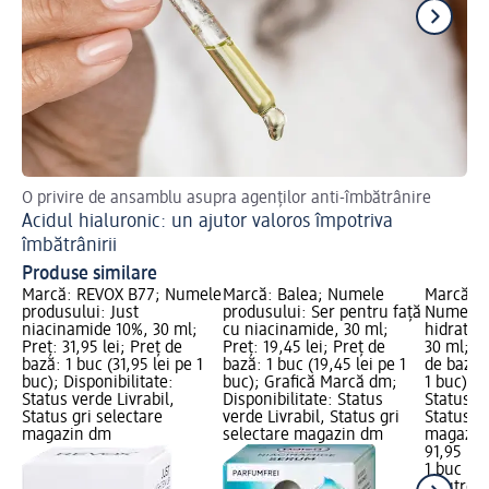
O privire de ansamblu asupra agenților anti-îmbătrânire
Bun
Acidul hialuronic: un ajutor valoros împotriva
Ni
îmbătrânirii
dv
Produse similare
Marcă: REVOX B77; Numele
Marcă: Balea; Numele
Marcă: 
produsului: Just
produsului: Ser pentru față
Numele p
niacinamide 10%, 30 ml;
cu niacinamide, 30 ml;
hidratan
Preț: 31,95 lei; Preț de
Preț: 19,45 lei; Preț de
30 ml; Pr
bază: 1 buc (31,95 lei pe 1
bază: 1 buc (19,45 lei pe 1
de bază: 
buc); Disponibilitate:
buc); Grafică Marcă dm;
1 buc); D
Status verde Livrabil,
Disponibilitate: Status
Status ve
Status gri selectare
verde Livrabil, Status gri
Status gr
magazin dm
selectare magazin dm
magazin
91,95 lei
1 buc (91
Neutrog