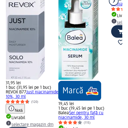
cu niaci
Livrab
selec
31,95 lei
1 buc (31,95 lei pe 1 buc)
REVOX B77
Just niacinamide
10%, 30 ml
(120)
19,45 lei
1 buc (19,45 lei pe 1 buc)
Notă
Balea
Ser pentru față cu
niacinamide, 30 ml
Livrabil
(115)
selectare magazin dm