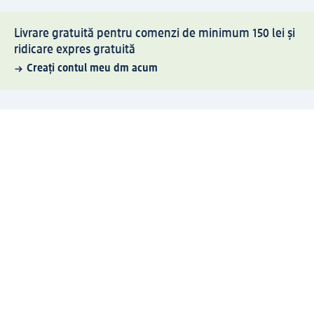
Livrare gratuită pentru comenzi de minimum 150 lei și
ridicare expres gratuită
Creați contul meu dm acum
Ajutor
Avantaje și Servicii
Relații clienți
Livrare și transport
Returnare și schimb
Compania dm
Compania
Responsabilitate
Carieră
Presă
Structura corporativă
Universul produselor dm
Lumea dm