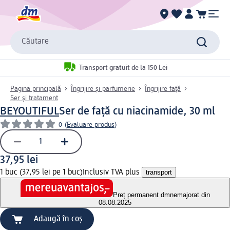
Căutare
Transport gratuit de la 150 Lei
Pagina principală
Îngrijire și parfumerie
Îngrijire față
Ser și tratament
BEYOUTIFUL
Ser de față cu niacinamide, 30 ml
0
(
Evaluare produs
)
37,95 lei
1 buc (37,95 lei pe 1 buc)
Inclusiv TVA plus
transport
Preț permanent dm
nemajorat din
08.08.2025
Adaugă în coș